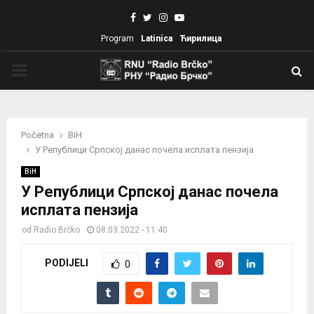
Facebook
Twitter
Instagram
Youtube
Program
Latinica
Ћирилица
PRIMARY
MENU
Početna
BiH
У Републици Српској данас почела исплата пензија
BiH
У Републици Српској данас почела
исплата пензија
od
Radio Brčko
08.03.2022 - 11:40
PODIJELI
0