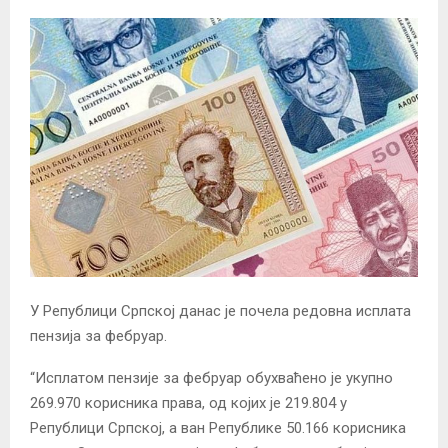
У Републици Српској данас је почела редовна исплата
пензија за фебруар.
“Исплатом пензије за фебруар обухваћено је укупно
269.970 корисника права, од којих је 219.804 у
Републици Српској, а ван Републике 50.166 корисника