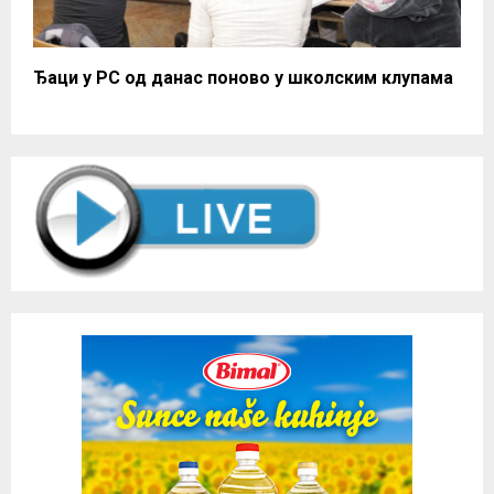
Ђаци у РС од данас поново у школским клупама