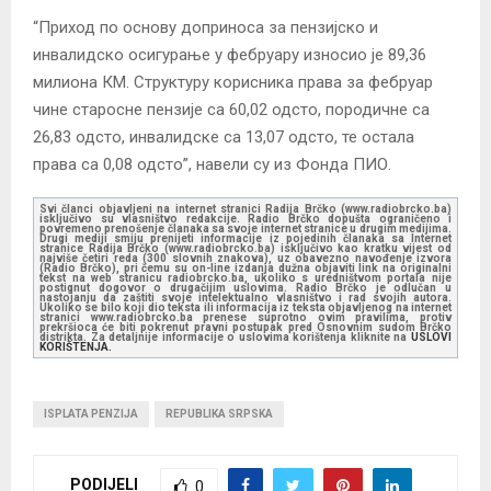
“Приход по основу доприноса за пензијско и
инвалидско осигурање у фебруару износио је 89,36
милиона КМ. Структуру корисника права за фебруар
чине старосне пензије са 60,02 одсто, породичне са
26,83 одсто, инвалидске са 13,07 одсто, те остала
права са 0,08 одсто”, навели су из Фонда ПИО.
Svi članci objavljeni na internet stranici Radija Brčko (www.radiobrcko.ba)
isključivo su vlasništvo redakcije. Radio Brčko dopušta ograničeno i
povremeno prenošenje članaka sa svoje internet stranice u drugim medijima.
Drugi mediji smiju prenijeti informacije iz pojedinih članaka sa Internet
stranice Radija Brčko (www.radiobrcko.ba) isključivo kao kratku vijest od
najviše četiri reda (300 slovnih znakova), uz obavezno navođenje izvora
(Radio Brčko), pri čemu su on-line izdanja dužna objaviti link na originalni
tekst na web stranicu radiobrcko.ba, ukoliko s uredništvom portala nije
postignut dogovor o drugačijim uslovima. Radio Brčko je odlučan u
nastojanju da zaštiti svoje intelektualno vlasništvo i rad svojih autora.
Ukoliko se bilo koji dio teksta ili informacija iz teksta objavljenog na internet
stranici www.radiobrcko.ba prenese suprotno ovim pravilima, protiv
prekršioca će biti pokrenut pravni postupak pred Osnovnim sudom Brčko
distrikta. Za detaljnije informacije o uslovima korištenja kliknite na
USLOVI
KORIŠTENJA.
ISPLATA PENZIJA
REPUBLIKA SRPSKA
PODIJELI
0