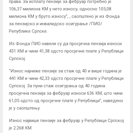
права. За исплату пензије за фебруар потребно је
106,37 милиона КМ у нето износу, односно 105,08
милиона КМ у бруто износу”, , саопштено је из Фонда
за пензијско и инвалидско осигурање /ПИО/
Републике Српске.
Из Фонда ПИО навели су да просјечна пензија износи
431 КМ и чини 41,38 одсто просјечне плате у Републици
Српској.
“Износ најниже пензије за стаж од 40 и више година је
441 КМ и чини 42,33 одсто просјечне плате у Републици
Српској. За пуни стаж осигурања од 40 година
просјечна пензија за фебруар износи 636 КМ, што чини
61,05 одсто од просјечне плате у Републици”, наведено
је у саопштењу.
Износ највише пензије за фебруар у Републици Српској
је 2.268 КМ.