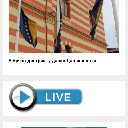
У Брчко дистрикту данас Дан жалости