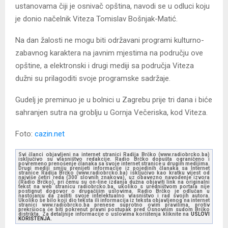
ustanovama čiji je osnivač opština, navodi se u odluci koju
je donio načelnik Viteza Tomislav Bošnjak-Matić.
Na dan žalosti ne mogu biti održavani programi kulturno-
zabavnog karaktera na javnim mjestima na području ove
opštine, a elektronski i drugi mediji sa područja Viteza
dužni su prilagoditi svoje programske sadržaje.
Gudelj je preminuo je u bolnici u Zagrebu prije tri dana i biće
sahranjen sutra na groblju u Gornja Večeriska, kod Viteza.
Foto:
cazin.net
Svi članci objavljeni na internet stranici Radija Brčko (www.radiobrcko.ba)
isključivo su vlasništvo redakcije. Radio Brčko dopušta ograničeno i
povremeno prenošenje članaka sa svoje internet stranice u drugim medijima.
Drugi mediji smiju prenijeti informacije iz pojedinih članaka sa Internet
stranice Radija Brčko (www.radiobrcko.ba) isključivo kao kratku vijest od
najviše četiri reda (300 slovnih znakova), uz obavezno navođenje izvora
(Radio Brčko), pri čemu su on-line izdanja dužna objaviti link na originalni
tekst na web stranicu radiobrcko.ba, ukoliko s uredništvom portala nije
postignut dogovor o drugačijim uslovima. Radio Brčko je odlučan u
nastojanju da zaštiti svoje intelektualno vlasništvo i rad svojih autora.
Ukoliko se bilo koji dio teksta ili informacija iz teksta objavljenog na internet
stranici www.radiobrcko.ba prenese suprotno ovim pravilima, protiv
prekršioca će biti pokrenut pravni postupak pred Osnovnim sudom Brčko
distrikta. Za detaljnije informacije o uslovima korištenja kliknite na
USLOVI
KORIŠTENJA.