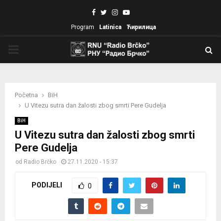
Facebook
Twitter
Instagram
Youtube
Program
Latinica
Ћирилица
PRIMARY
MENU
Početna
BiH
U Vitezu sutra dan žalosti zbog smrti Pere Gudelja
BiH
U Vitezu sutra dan žalosti zbog smrti
Pere Gudelja
od
Radio Brčko
27.11.2020 - 15:37
PODIJELI
0