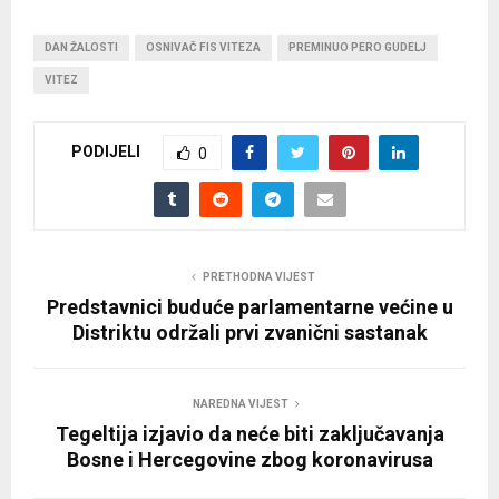
DAN ŽALOSTI
OSNIVAČ FIS VITEZA
PREMINUO PERO GUDELJ
VITEZ
PODIJELI
0
PRETHODNA VIJEST
Predstavnici buduće parlamentarne većine u
Distriktu održali prvi zvanični sastanak
NAREDNA VIJEST
Tegeltija izjavio da neće biti zaključavanja
Bosne i Hercegovine zbog koronavirusa