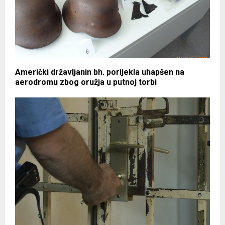
Američki državljanin bh. porijekla uhapšen na
aerodromu zbog oružja u putnoj torbi