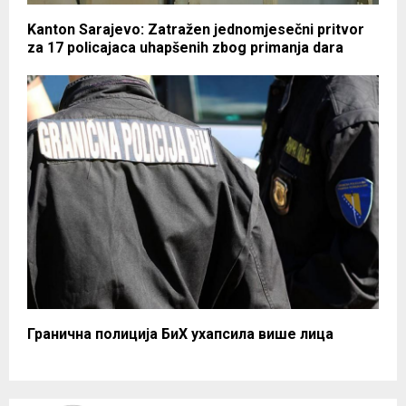
Kanton Sarajevo: Zatražen jednomjesečni pritvor
za 17 policajaca uhapšenih zbog primanja dara
Гранична полиција БиХ ухапсила више лица