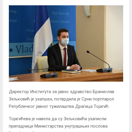
Директор Института за јавно здравство Бранислав
Зељковић је ухапшен, потврдила је Срни портпарол
Републичког јавног тужилаштва Драгица Тојагић.
Тојагићева је навела да су Зељковића ухаписли
припадници Министарства унутрашњих послова