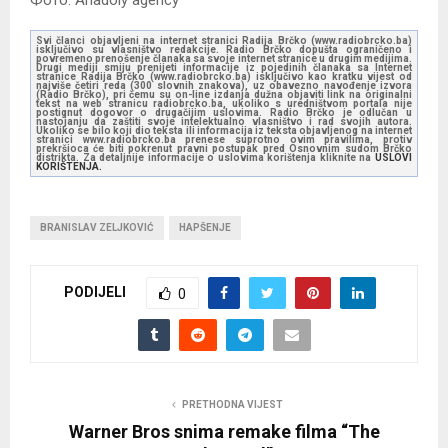
Фото: Anadoly agency
Svi članci objavljeni na internet stranici Radija Brčko (www.radiobrcko.ba)
isključivo su vlasništvo redakcije. Radio Brčko dopušta ograničeno i
povremeno prenošenje članaka sa svoje internet stranice u drugim medijima.
Drugi mediji smiju prenijeti informacije iz pojedinih članaka sa Internet
stranice Radija Brčko (www.radiobrcko.ba) isključivo kao kratku vijest od
najviše četiri reda (300 slovnih znakova), uz obavezno navođenje izvora
(Radio Brčko), pri čemu su on-line izdanja dužna objaviti link na originalni
tekst na web stranicu radiobrcko.ba, ukoliko s uredništvom portala nije
postignut dogovor o drugačijim uslovima. Radio Brčko je odlučan u
nastojanju da zaštiti svoje intelektualno vlasništvo i rad svojih autora.
Ukoliko se bilo koji dio teksta ili informacija iz teksta objavljenog na internet
stranici www.radiobrcko.ba prenese suprotno ovim pravilima, protiv
prekršioca će biti pokrenut pravni postupak pred Osnovnim sudom Brčko
distrikta. Za detaljnije informacije o uslovima korištenja kliknite na
USLOVI
KORIŠTENJA.
BRANISLAV ZELJKOVIĆ
HAPŠENJE
PODIJELI
0
PRETHODNA VIJEST
Warner Bros snima remake filma “The