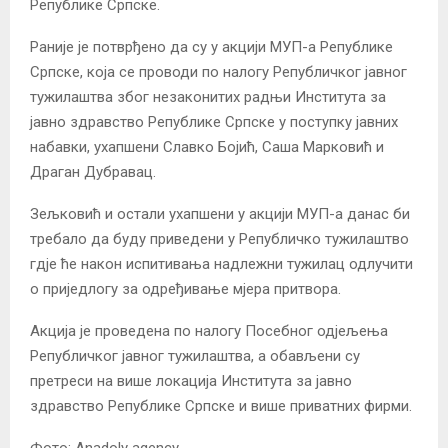
Републике Српске.
Раније је потврђено да су у акцији МУП-а Републике
Српске, која се проводи по налогу Републичког јавног
тужилаштва због незаконитих радњи Института за
јавно здравство Републике Српске у поступку јавних
набавки, ухапшени Славко Бојић, Саша Марковић и
Драган Дубравац.
Зељковић и остали ухапшени у акцији МУП-а данас би
требало да буду приведени у Републичко тужилаштво
гдје ће након испитивања надлежни тужилац одлучити
о приједлогу за одређивање мјера притвора.
Акција је проведена по налогу Посебног одјељења
Републичког јавног тужилаштва, а обављени су
претреси на више локација Института за јавно
здравство Републике Српске и више приватних фирми.