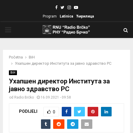
Facebook
Twitter
Instagram
Youtube
Program
Latinica
Ћирилица
PRIMARY
MENU
Početna
BiH
Ухапшен директор Института за јавно здравство РС
BiH
Ухапшен директор Института за
јавно здравство РС
od
Radio Brčko
16.09.2021 - 09:58
PODIJELI
0