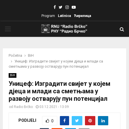
Facebook
Twitter
Instagram
Youtube
Program
Latinica
Ћирилица
PRIMARY
MENU
Početna
BiH
Уницеф: Изградити свијет у којем дјеца и млади са
сметњама у развоју остварују пун потенцијал
BiH
Уницеф: Изградити свијет у којем
дјеца и млади са сметњама у
развоју остварују пун потенцијал
od
Radio Brčko
03.12.2021 - 13:09
PODIJELI
0