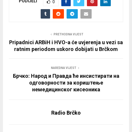
PODIJELI
0
PRETHODNA VIJEST
Pripadnici ARBiH i HVO-a će uvjerenja u vezi sa
ratnim periodom uskoro dobijati u Brčkom
NAREDNA VIJEST
Брчко: Народ и Правда ће инсистирати на
одговорности за кориштење
немедицинског кисеоника
Radio Brčko