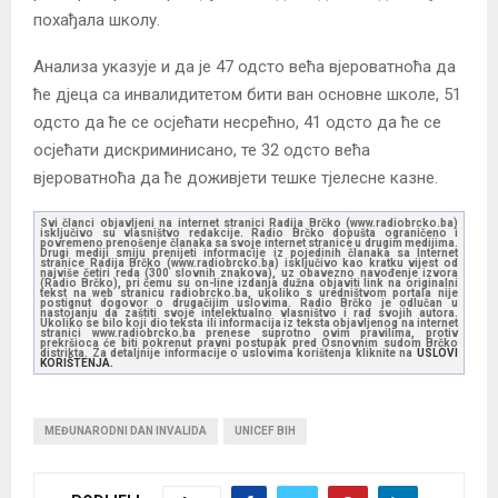
похађала школу.
Анализа указује и да је 47 одсто већа вјероватноћа да
ће дјеца са инвалидитетом бити ван основне школе, 51
одсто да ће се осјећати несрећно, 41 одсто да ће се
осјећати дискриминисано, те 32 одсто већа
вјероватноћа да ће доживјети тешке тјелесне казне.
Svi članci objavljeni na internet stranici Radija Brčko (www.radiobrcko.ba)
isključivo su vlasništvo redakcije. Radio Brčko dopušta ograničeno i
povremeno prenošenje članaka sa svoje internet stranice u drugim medijima.
Drugi mediji smiju prenijeti informacije iz pojedinih članaka sa Internet
stranice Radija Brčko (www.radiobrcko.ba) isključivo kao kratku vijest od
najviše četiri reda (300 slovnih znakova), uz obavezno navođenje izvora
(Radio Brčko), pri čemu su on-line izdanja dužna objaviti link na originalni
tekst na web stranicu radiobrcko.ba, ukoliko s uredništvom portala nije
postignut dogovor o drugačijim uslovima. Radio Brčko je odlučan u
nastojanju da zaštiti svoje intelektualno vlasništvo i rad svojih autora.
Ukoliko se bilo koji dio teksta ili informacija iz teksta objavljenog na internet
stranici www.radiobrcko.ba prenese suprotno ovim pravilima, protiv
prekršioca će biti pokrenut pravni postupak pred Osnovnim sudom Brčko
distrikta. Za detaljnije informacije o uslovima korištenja kliknite na
USLOVI
KORIŠTENJA.
MEĐUNARODNI DAN INVALIDA
UNICEF BIH