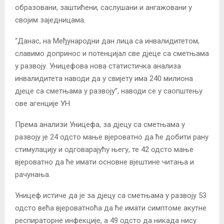
образовани, заштићени, саслушани и ангажовани у
својим заједницама.
“Данас, на Међународни дан лица са инвалидитетом,
славимо допринос и потенцијал све дјеце са сметњама
у развоју. Уницефова нова статистичка анализа
инвалидитета наводи да у свијету има 240 милиона
дјеце са сметњама у развоју”, наводи се у саопштењу
ове агенције УН.
Према анализи Уницефа, за дјецу са сметњама у
развоју је 24 одсто мање вјероватно да ће добити рану
стимулацију и одговарајућу његу, те 42 одсто мање
вјероватно да ће имати основне вјештине читања и
рачунања.
Уницеф истиче да је за дјецу са сметњама у развоју 53
одсто већа вјероватноћа да ће имати симптоме акутне
респираторне инфекције, а 49 одсто да никада нису