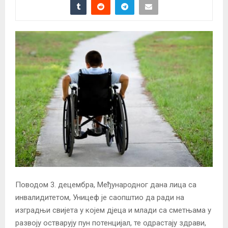
Поводом 3. децембра, Међународног дана лица са
инвалидитетом, Уницеф је саопштио да ради на
изградњи свијета у којем дјеца и млади са сметњама у
развоју остварују пун потенцијал, те одрастају здрави,