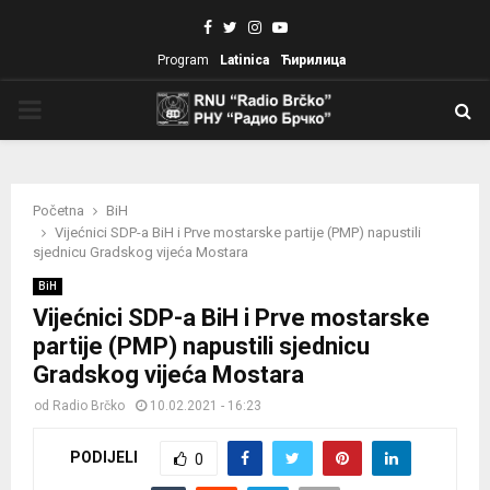
Facebook
Twitter
Instagram
Youtube
Program
Latinica
Ћирилица
PRIMARY
MENU
Početna
BiH
Vijećnici SDP-a BiH i Prve mostarske partije (PMP) napustili
sjednicu Gradskog vijeća Mostara
BiH
Vijećnici SDP-a BiH i Prve mostarske
partije (PMP) napustili sjednicu
Gradskog vijeća Mostara
od
Radio Brčko
10.02.2021 - 16:23
PODIJELI
0