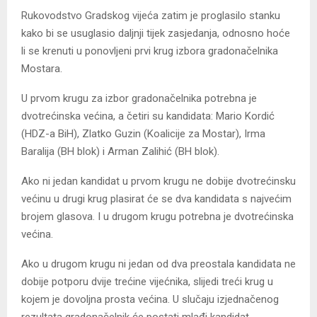
Rukovodstvo Gradskog vijeća zatim je proglasilo stanku
kako bi se usuglasio daljnji tijek zasjedanja, odnosno hoće
li se krenuti u ponovljeni prvi krug izbora gradonačelnika
Mostara.
U prvom krugu za izbor gradonačelnika potrebna je
dvotrećinska većina, a četiri su kandidata: Mario Kordić
(HDZ-a BiH), Zlatko Guzin (Koalicije za Mostar), Irma
Baralija (BH blok) i Arman Zalihić (BH blok).
Ako ni jedan kandidat u prvom krugu ne dobije dvotrećinsku
većinu u drugi krug plasirat će se dva kandidata s najvećim
brojem glasova. I u drugom krugu potrebna je dvotrećinska
većina.
Ako u drugom krugu ni jedan od dva preostala kandidata ne
dobije potporu dvije trećine vijećnika, slijedi treći krug u
kojem je dovoljna prosta većina. U slučaju izjednačenog