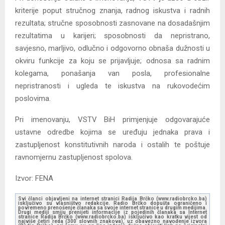
kriterije poput stručnog znanja, radnog iskustva i radnih
rezultata; stručne sposobnosti zasnovane na dosadašnjim
rezultatima u karijeri; sposobnosti da nepristrano,
savjesno, marljivo, odlučno i odgovorno obnaša dužnosti u
okviru funkcije za koju se prijavljuje; odnosa sa radnim
kolegama, ponašanja van posla, profesionalne
nepristranosti i ugleda te iskustva na rukovodećim
poslovima.
Pri imenovanju, VSTV BiH primjenjuje odgovarajuće
ustavne odredbe kojima se uređuju jednaka prava i
zastupljenost konstitutivnih naroda i ostalih te poštuje
ravnomjernu zastupljenost spolova.
Izvor: FENA
Svi članci objavljeni na internet stranici Radija Brčko (www.radiobrcko.ba)
isključivo su vlasništvo redakcije. Radio Brčko dopušta ograničeno i
povremeno prenošenje članaka sa svoje internet stranice u drugim medijima.
Drugi mediji smiju prenijeti informacije iz pojedinih članaka sa Internet
stranice Radija Brčko (www.radiobrcko.ba) isključivo kao kratku vijest od
najviše četiri reda (300 slovnih znakova), uz obavezno navođenje izvora