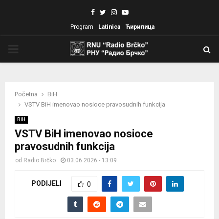
Facebook
Twitter
Instagram
Youtube
Program
Latinica
Ћирилица
PRIMARY
MENU
Početna
BiH
VSTV BiH imenovao nosioce pravosudnih funkcija
BiH
VSTV BiH imenovao nosioce
pravosudnih funkcija
od
Radio Brčko
03.06.2026 - 13:09
PODIJELI
0