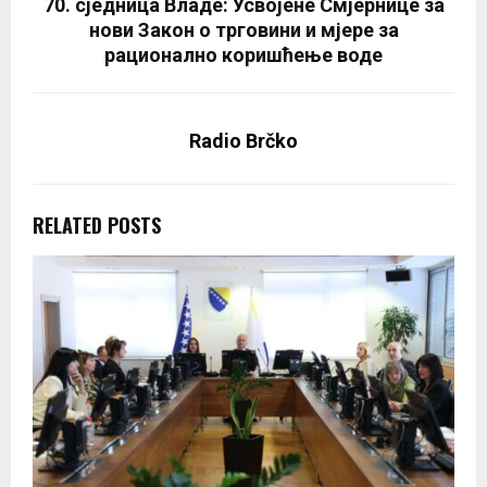
70. сједница Владе: Усвојене Смјернице за
нови Закон о трговини и мјере за
рационално коришћење воде
Radio Brčko
RELATED POSTS