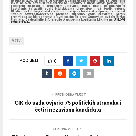
(Radio Brčko), pri čemu su on-line izdanja dužna objaviti link na originalni
tekst na web stranicu radiobrcko.ba, ukoliko s uredništvom portala nije
postignut dogovor o drugačijim uslovima. Radio Brčko je odlučan u
nastojanju da zaštiti svoje intelektualno vlasništvo i rad svojih autora.
Ukoliko se bilo koji dio teksta ili informacija iz teksta objavljenog na internet
stranici www.radiobrcko.ba prenese suprotno ovim pravilima, protiv
prekršioca će biti pokrenut pravni postupak pred Osnovnim sudom Brčko
distrikta. Za detaljnije informacije o uslovima korištenja kliknite na
USLOVI
KORIŠTENJA.
VSTV
PODIJELI
0
PRETHODNA VIJEST
CIK do sada ovjerio 75 političkih stranaka i
četiri nezavisna kandidata
NAREDNA VIJEST