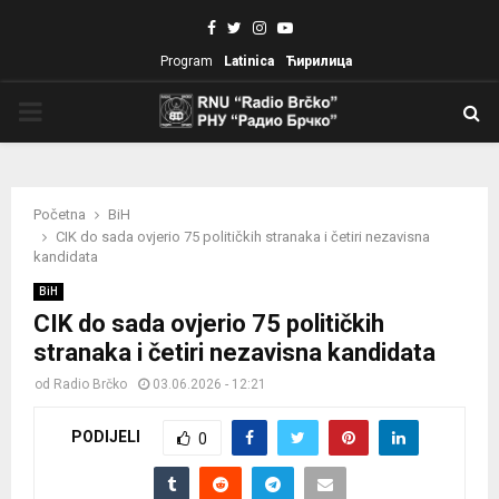
Facebook
Twitter
Instagram
Youtube
Program
Latinica
Ћирилица
PRIMARY
MENU
Početna
BiH
CIK do sada ovjerio 75 političkih stranaka i četiri nezavisna
kandidata
BiH
CIK do sada ovjerio 75 političkih
stranaka i četiri nezavisna kandidata
od
Radio Brčko
03.06.2026 - 12:21
PODIJELI
0