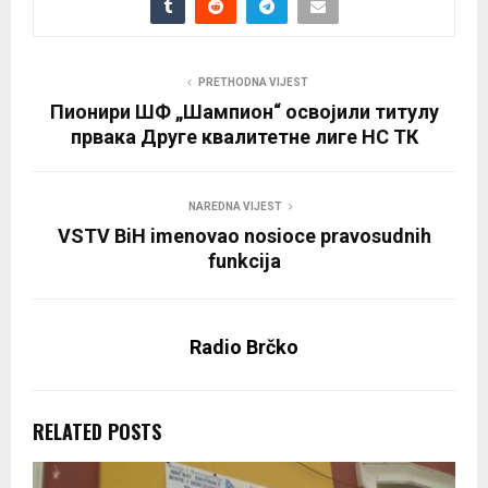
PRETHODNA VIJEST
Пионири ШФ „Шампион“ освојили титулу
првака Друге квалитетне лиге НС ТК
NAREDNA VIJEST
VSTV BiH imenovao nosioce pravosudnih
funkcija
Radio Brčko
RELATED POSTS