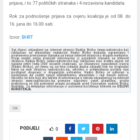
prijava, i to 77 političkih stranaka i 4 nezavisna kandidata.
Rok za podnošenje prijava za ovjeru koalicija je od 08. do
16. juna do 16.00 sati.
Izvor:
BHRT
Svi članci objavljeni na internet stranici Radija Brčko (www.radiobrcko.ba)
isključivo su vlasništvo redakcije. Radio Brčko dopušta ograničeno i
povremeno prenošenje članaka sa svoje internet stranice u drugim medijima.
Drugi mediji smiju prenijeti informacije iz pojedinih članaka sa Internet
stranice Radija Brčko (www.radiobrcko.ba) isključivo kao kratku vijest od
najviše četiri reda (300 slovnih znakova), uz obavezno navođenje izvora
(Radio Brčko), pri čemu su on-line izdanja dužna objaviti link na originalni
tekst na web stranicu radiobrcko.ba, ukoliko s uredništvom portala nije
postignut dogovor o drugačijim uslovima. Radio Brčko je odlučan u
nastojanju da zaštiti svoje intelektualno vlasništvo i rad svojih autora.
Ukoliko se bilo koji dio teksta ili informacija iz teksta objavljenog na internet
stranici www.radiobrcko.ba prenese suprotno ovim pravilima, protiv
prekršioca će biti pokrenut pravni postupak pred Osnovnim sudom Brčko
distrikta. Za detaljnije informacije o uslovima korištenja kliknite na
USLOVI
KORIŠTENJA.
CIK
PODIJELI
0