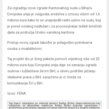
Za izgradnju nove zgrade Kantonalnog suda u Bihaću
Evropska unija je osigurala sredstva u iznosu višem od 1,6
miliona eura kako bi se unaprijedili radni uslovi na sudu, koji
je pored ostalog nadležan i za procesuiranje teških krivičnih
djela sa područja Unsko-sanskog kantona.
Pristup novoj zgradi također je prilagođen potrebama
osoba s invaliditetom.
Taj projekt dio je šireg paketa pomoći vrijednog više od 20
miliona eura koju Evropska unija daje za sanaciju zgrada
sudova i tužilaštava širom BiH, u okviru podrške jačanju
vladavine prava u BiH, saopćeno je iz Ureda za
komunikacije EU u BiH.
Izvor: FENA
Svi članci objavljeni na internet stranici Radija Brčko (www.radiobrcko.ba)
isključivo su vlasništvo redakcije. Radio Brčko dopušta ograničeno i
povremeno prenošenje članaka sa svoje internet stranice u drugim medijima.