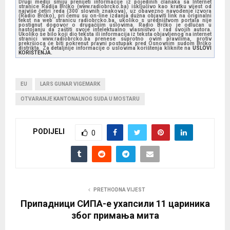
Drugi mediji smiju prenijeti informacije iz pojedinih članaka sa Internet
stranice Radija Brčko (www.radiobrcko.ba) isključivo kao kratku vijest od
najviše četiri reda (300 slovnih znakova), uz obavezno navođenje izvora
(Radio Brčko), pri čemu su on-line izdanja dužna objaviti link na originalni
tekst na web stranicu radiobrcko.ba, ukoliko s uredništvom portala nije
postignut dogovor o drugačijim uslovima. Radio Brčko je odlučan u
nastojanju da zaštiti svoje intelektualno vlasništvo i rad svojih autora.
Ukoliko se bilo koji dio teksta ili informacija iz teksta objavljenog na internet
stranici www.radiobrcko.ba prenese suprotno ovim pravilima, protiv
prekršioca će biti pokrenut pravni postupak pred Osnovnim sudom Brčko
distrikta. Za detaljnije informacije o uslovima korištenja kliknite na
USLOVI
KORIŠTENJA.
EU
LARS GUNAR VIGEMARK
OTVARANJE KANTONALNOG SUDA U MOSTARU
PODIJELI
0
PRETHODNA VIJEST
Припадници СИПА-е ухапсили 11 цариника
због примања мита