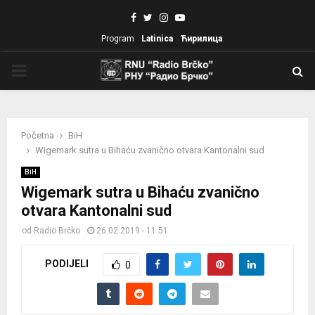
Facebook
Twitter
Instagram
Youtube
Program
Latinica
Ћирилица
PRIMARY
MENU
Početna
BiH
Wigemark sutra u Bihaću zvanično otvara Kantonalni sud
BiH
Wigemark sutra u Bihaću zvanično
otvara Kantonalni sud
od
Radio Brčko
26.02.2019 - 11:51
PODIJELI
0