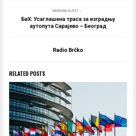
NAREDNA VIJEST
БиХ: Усаглашена траса за изградњу
аутопута Сарајево – Београд
Radio Brčko
RELATED POSTS