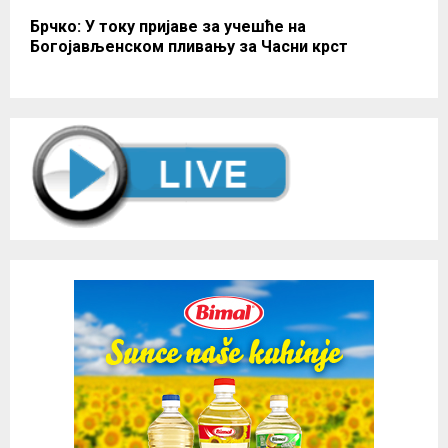
Брчко: У току пријаве за учешће на
Богојављенском пливању за Часни крст