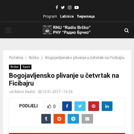
Facebook
Twitter
Instagram
Youtube
Program
Latinica
Ћирилица
PRIMARY
MENU
Početna
Brčko
Bogojavljensko plivanje u četvrtak na Ficibajru
Brčko
Sport
Bogojavljensko plivanje u četvrtak na
Ficibajru
od
Admir Kadrić
15.01.2017 - 16:26
PODIJELI
0