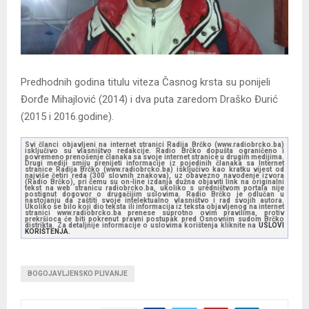
Predhodnih godina titulu viteza Časnog krsta su ponijeli
Đorđe Mihajlović (2014) i dva puta zaredom Draško Đurić
(2015 i 2016.godine).
Svi članci objavljeni na internet stranici Radija Brčko (www.radiobrcko.ba)
isključivo su vlasništvo redakcije. Radio Brčko dopušta ograničeno i
povremeno prenošenje članaka sa svoje internet stranice u drugim medijima.
Drugi mediji smiju prenijeti informacije iz pojedinih članaka sa Internet
stranice Radija Brčko (www.radiobrcko.ba) isključivo kao kratku vijest od
najviše četiri reda (300 slovnih znakova), uz obavezno navođenje izvora
(Radio Brčko), pri čemu su on-line izdanja dužna objaviti link na originalni
tekst na web stranicu radiobrcko.ba, ukoliko s uredništvom portala nije
postignut dogovor o drugačijim uslovima. Radio Brčko je odlučan u
nastojanju da zaštiti svoje intelektualno vlasništvo i rad svojih autora.
Ukoliko se bilo koji dio teksta ili informacija iz teksta objavljenog na internet
stranici www.radiobrcko.ba prenese suprotno ovim pravilima, protiv
prekršioca će biti pokrenut pravni postupak pred Osnovnim sudom Brčko
distrikta. Za detaljnije informacije o uslovima korištenja kliknite na
USLOVI
KORIŠTENJA.
BOGOJAVLJENSKO PLIVANJE