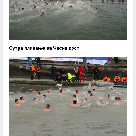
Сутра пливање за Часни крст