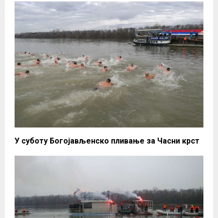
У суботу Богојављенско пливање за Часни крст