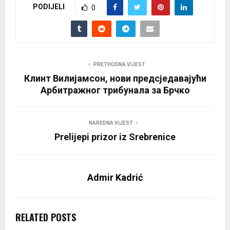
PODIJELI
0
PRETHODNA VIJEST
Клинт Вилијамсон, нови предсједавајући
Арбитражног трибунала за Брчко
NAREDNA VIJEST
Prelijepi prizor iz Srebrenice
Admir Kadrić
RELATED POSTS