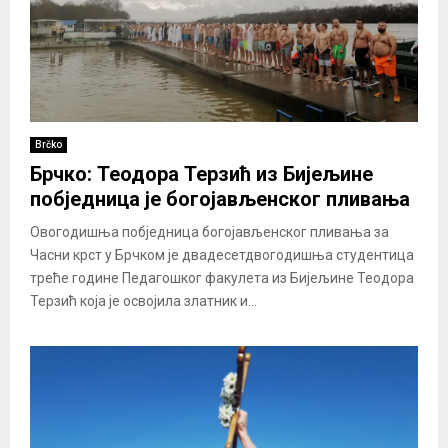
Brčko
Брчко: Теодора Терзић из Бијељине
побједница је богојављенског пливања
Овогодишња побједница богојављенског пливања за
Часни крст у Брчком је двадесетдвогодишња студентица
треће године Педагошког факулета из Бијељине Теодора
Терзић која је освојила златник и...