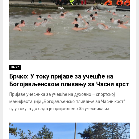
Brčko
Брчко: У току пријаве за учешће на
Богојављенском пливању за Часни крст
Пријаве учесника за учешће на духовно – спортској
манифестацији „Богојављенско пливање за Часни крст“
су у току, а до сада је пријављено 35 учесника из...