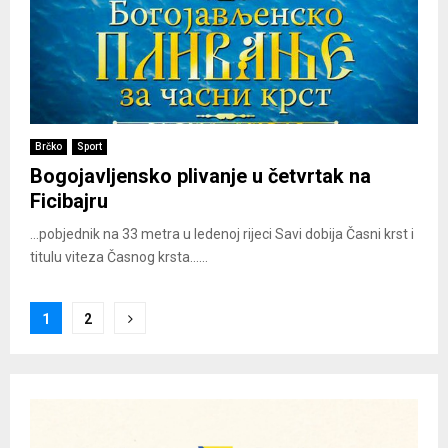
Brčko
Sport
Bogojavljensko plivanje u četvrtak na
Ficibajru
...pobjednik na 33 metra u ledenoj rijeci Savi dobija Časni krst i
titulu viteza Časnog krsta......
Posts
1
2
pagination