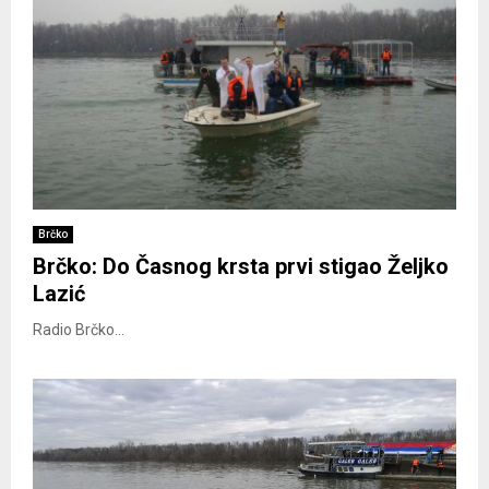
Brčko
Brčko: Do Časnog krsta prvi stigao Željko
Lazić
Radio Brčko...