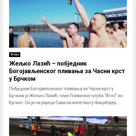
Brčko
Жељко Лазић – побједник
Богојављенског пливања за Часни крст
у Брчком
Побједник Богојављенског пливања за Часни крст у
Брчком је Жељко Лазић, члан Пливачког клуба “Атос” из
Брчког. Он је на ријеци Сави на излетишту Фицибајер...