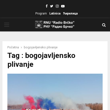
Facebook
Twitter
Instagram
Youtube
Program
Latinica
Ћирилица
PRIMARY
MENU
Početna
bogojavljensko plivanje
Tag : bogojavljensko
plivanje