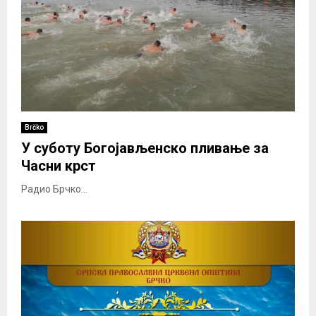
Brčko
У суботу Богојављенско пливање за
Часни крст
Радио Брчко...