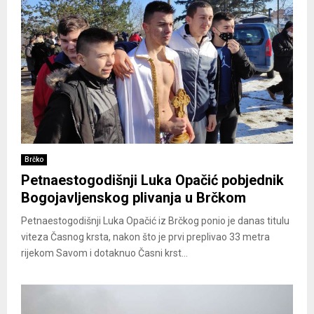
Brčko
Petnaestogodišnji Luka Opačić pobjednik
Bogojavljenskog plivanja u Brčkom
Petnaestogodišnji Luka Opačić iz Brčkog ponio je danas titulu
viteza Časnog krsta, nakon što je prvi preplivao 33 metra
rijekom Savom i dotaknuo Časni krst...