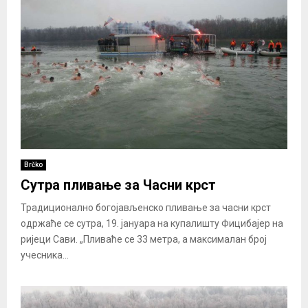
Brčko
Сутра пливање за Часни крст
Традиционално богојављенско пливање за часни крст
одржаће се сутра, 19. јануара на купалишту Фицибајер на
ријеци Сави. „Пливаће се 33 метра, а максималан број
учесника...