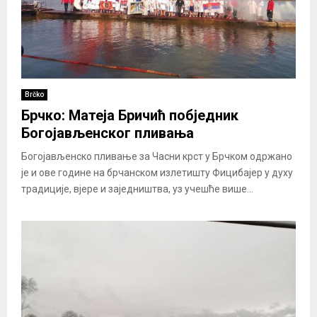
Brčko
Брчко: Матеја Бричић побједник
Богојављенског пливања
Богојављенско пливање за Часни крст у Брчком одржано
је и ове године на брчанском излетишту Фицибајер у духу
традиције, вјере и заједништва, уз учешће више...