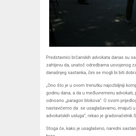
Predstavnici brčanskih advokata danas su sa č
zahtjevu da, unatoč odredbama usvojenog zakon
današnjeg sastanka, čini se mogli bi biti dob
„Ono što je u ovom trenutku najozbiljniji komp
godinu dana, a da u međuvremenu advokati, pri
odnosno „paragon blokova“. O ovom prijedlogu
nastavićemo da se usaglašavamo, imajući u 
advokatskih usluga“, rekao je gradonačelnik Si
Stoga će, kako je usaglašeno, naredni sastan
brzo.