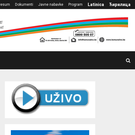
Latinica
Ћирилица
resum
Dokumenti
Javne nabavke
Program