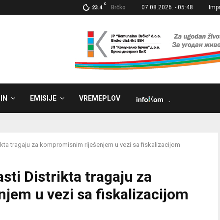
C
Brčko
07.08.2026. - 05:48
Imp
23.4
IN
EMISIJE
VREMEPLOV
˼
trikta tragaju za kompromisnim riješenjem u vezi sa fiskalizacijom
asti Distrikta tragaju za
jem u vezi sa fiskalizacijom