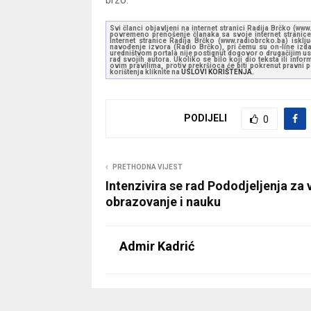
Svi članci objavljeni na internet stranici Radija Brčko (w
povremeno prenošenje članaka sa svoje internet stranice 
Internet stranice Radija Brčko (www.radiobrcko.ba) isklj
navođenje izvora (Radio Brčko), pri čemu su on-line izdan
uredništvom portala nije postignut dogovor o drugačijim usl
rad svojih autora. Ukoliko se bilo koji dio teksta ili inf
ovim pravilima, protiv prekršioca će biti pokrenut pravni
korištenja kliknite na
USLOVI KORIŠTENJA.
PODIJELI
0
PRETHODNA VIJEST
Intenzivira se rad Pododjeljenja za 
obrazovanje i nauku
Admir Kadrić