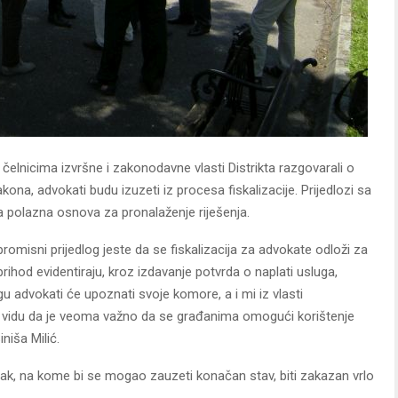
elnicima izvršne i zakonodavne vlasti Distrikta razgovarali o
a, advokati budu izuzeti iz procesa fiskalizacije. Prijedlozi sa
ra polazna osnova za pronalaženje riješenja.
romisni prijedlog jeste da se fiskalizacija za advokate odloži za
hod evidentiraju, kroz izdavanje potvrda o naplati usluga,
 advokati će upoznati svoje komore, a i mi iz vlasti
vidu da je veoma važno da se građanima omogući korištenje
niša Milić.
ak, na kome bi se mogao zauzeti konačan stav, biti zakazan vrlo