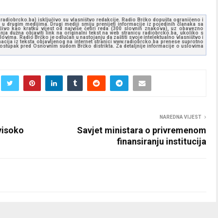
ww.radiobrcko.ba) isključivo su vlasništvo redakcije. Radio Brčko dopušta ograničeno i
u drugim medijima. Drugi mediji smiju prenijeti informacije iz pojedinih članaka sa
učivo kao kratku vijest od najviše četiri reda (300 slovnih znakova), uz obavezno
ja dužna objaviti link na originalni tekst na web stranicu radiobrcko.ba, ukoliko s
ovima. Radio Brčko je odlučan u nastojanju da zaštiti svoje intelektualno vlasništvo i
ormacija iz teksta objavljenog na internet stranici www.radiobrcko.ba prenese suprotno
 postupak pred Osnovnim sudom Brčko distrikta. Za detaljnije informacije o uslovima
NAREDNA VIJEST
visoko
Savjet ministara o privremenom
finansiranju institucija