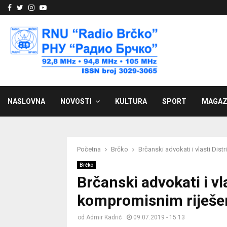
Facebook
Twitter
Instagram
Youtube
NASLOVNA
NOVOSTI
KULTURA
SPORT
MAGAZ
Početna
Brčko
Brčanski advokati i vlasti Dis
Brčko
Brčanski advokati i vl
kompromisnim riješen
od
Admir Kadrić
09.07.2019 - 15:13