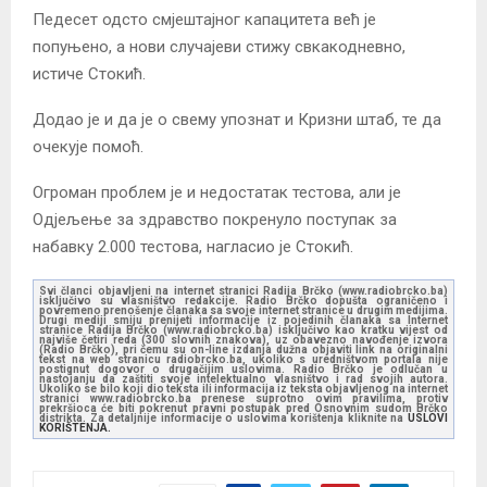
Педесет одсто смјештајног капацитета већ је
попуњено, а нови случајеви стижу свкакодневно,
истиче Стокић.
Додао је и да је о свему упознат и Кризни штаб, те да
очекује помоћ.
Огроман проблем је и недостатак тестова, али је
Одјељење за здравство покренуло поступак за
набавку 2.000 тестова, нагласио је Стокић.
Svi članci objavljeni na internet stranici Radija Brčko (www.radiobrcko.ba)
isključivo su vlasništvo redakcije. Radio Brčko dopušta ograničeno i
povremeno prenošenje članaka sa svoje internet stranice u drugim medijima.
Drugi mediji smiju prenijeti informacije iz pojedinih članaka sa Internet
stranice Radija Brčko (www.radiobrcko.ba) isključivo kao kratku vijest od
najviše četiri reda (300 slovnih znakova), uz obavezno navođenje izvora
(Radio Brčko), pri čemu su on-line izdanja dužna objaviti link na originalni
tekst na web stranicu radiobrcko.ba, ukoliko s uredništvom portala nije
postignut dogovor o drugačijim uslovima. Radio Brčko je odlučan u
nastojanju da zaštiti svoje intelektualno vlasništvo i rad svojih autora.
Ukoliko se bilo koji dio teksta ili informacija iz teksta objavljenog na internet
stranici www.radiobrcko.ba prenese suprotno ovim pravilima, protiv
prekršioca će biti pokrenut pravni postupak pred Osnovnim sudom Brčko
distrikta. Za detaljnije informacije o uslovima korištenja kliknite na
USLOVI
KORIŠTENJA.