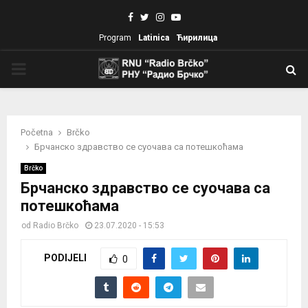
Facebook
Twitter
Instagram
Youtube
Program
Latinica
Ћирилица
PRIMARY
MENU
Početna
Brčko
Брчанско здравство се суочава са потешкоћама
Brčko
Брчанско здравство се суочава са
потешкоћама
od
Radio Brčko
23.07.2020 - 15:53
PODIJELI
0