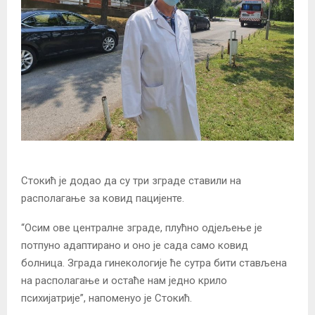
Стокић је додао да су три зграде ставили на
располагање за ковид пацијенте.
“Осим ове централне зграде, плућно одјељење је
потпуно адаптирано и оно је сада само ковид
болница. Зграда гинекологије ће сутра бити стављена
на располагање и остаће нам једно крило
психијатрије”, напоменуо је Стокић.