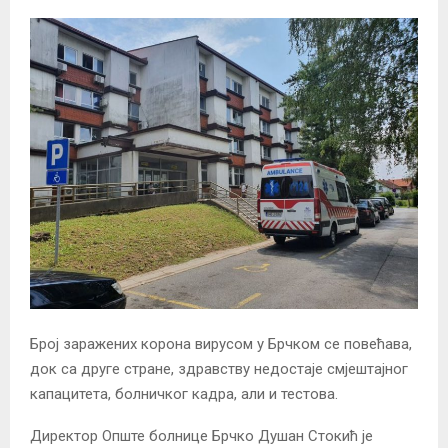
Број заражених корона вирусом у Брчком се повећава,
док са друге стране, здравству недостаје смјештајног
капацитета, болничког кадра, али и тестова.
Директор Опште болнице Брчко Душан Стокић је