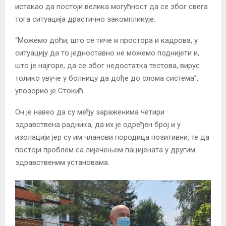
истакао да постоји велика могућност да се због свега
тога ситуација драстично закомпликује.
“Можемо доћи, што се тиче и простора и кадрова, у
ситуацију да то једноставно не можемо поднијети и,
што је најгоре, да се због недостатка тестова, вирус
толико увуче у болницу да дође до слома система”,
упозорио је Стокић.
Он је навео да су међу зараженима четири
здравствена радника, да их је одређен број и у
изолацији јер су им чланови породица позитивни, те да
постоји проблем са лијечењем пацијената у другим
здравственим установама.