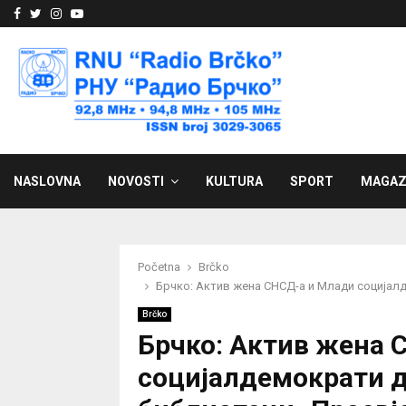
Facebook
Twitter
Instagram
Youtube
NASLOVNA
NOVOSTI
KULTURA
SPORT
MAGAZ
Početna
Brčko
Брчко: Актив жена СНСД-а и Млади социјал
Brčko
Брчко: Актив жена 
социјалдемократи 