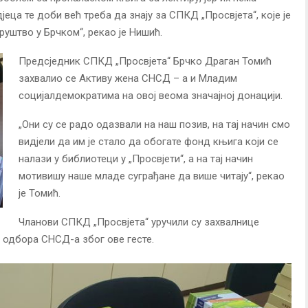
јеца те доби већ треба да знају за СПКД „Просвјета“, које је
руштво у Брчком“, рекао је Нишић.
Предсједник СПКД „Просвјета“ Брчко Драган Томић
захвалио се Активу жена СНСД – а и Младим
социјалдемократима на овој веома значајној донацији.
„Они су се радо одазвали на наш позив, на тај начин смо
видјели да им је стало да обогате фонд књига који се
налази у библиотеци у „Просвјети“, а на тај начин
мотивишу наше младе суграђане да више читају“, рекао
је Томић.
Чланови СПКД „Просвјета“ уручили су захвалнице
 одбора СНСД-а због ове гесте.