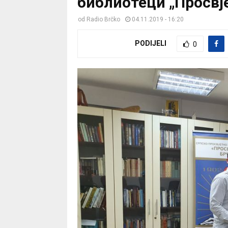
библиотеци „Просвј
od
Radio Brčko
04.11.2019 - 16:20
PODIJELI
0