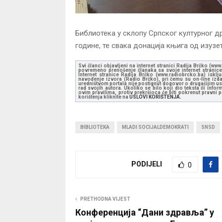
Библиотека у склопу Српског културног др
године, те свака донација књига од изузет
Svi članci objavljeni na internet stranici Radija Brčko (w
povremeno prenošenje članaka sa svoje internet stranice 
Internet stranice Radija Brčko (www.radiobrcko.ba) isklj
navođenje izvora (Radio Brčko), pri čemu su on-line izdan
uredništvom portala nije postignut dogovor o drugačijim usl
rad svojih autora. Ukoliko se bilo koji dio teksta ili inf
ovim pravilima, protiv prekršioca će biti pokrenut pravni
korištenja kliknite na
USLOVI KORIŠTENJA.
BIBLIOTEKA
MLADI SOCIJALDEMOKRATI
SNSD
PODIJELI
0
PRETHODNA VIJEST
Конференција “Дани здравља” у