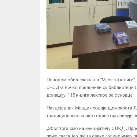
Поводом обиљежавања “Мјесеца књиге”, 
СНСД-а Брчко поклонили су библиотеци Ср
донацију, 115 књига лектире за основце.
Предсједник Младих социјалдемократа Љ
традиционално сваке године организује по
„Због тога смо на иницијативу СПКД „Про
прије свега, јер дјеца сваке године имају