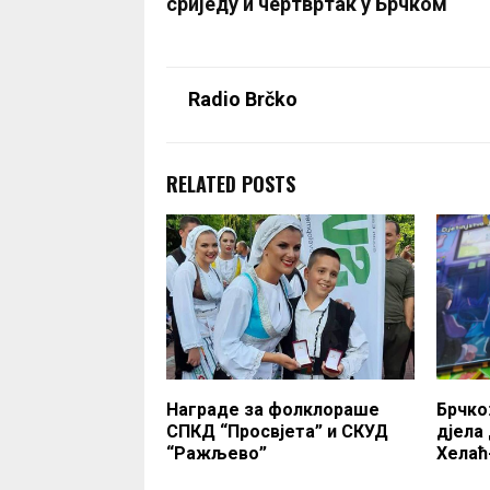
сриједу и чертвртак у Брчком
Radio Brčko
RELATED POSTS
Награде за фолклораше
Брчко
СПКД “Просвјета” и СКУД
дјела
“Ражљево”
Хелаћ