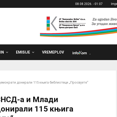
08.08.2026. - 01:07
Imp
IN
EMISIJE
VREMEPLOV
˼
демократи донирали 115 књига библиотеци „Просвјетe“
СНСД-а и Млади
донирали 115 књига