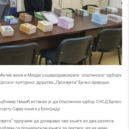
Актив жена и Млади социјалдемократи општинског одбора
пског културног друштва „Просвјета“ Брчко вриједну
убомир Нишић истакао је да Општински одбор СНСД Брчко
сјету Сајму књига у Београду.
свјета“ одлучили да донирамо ове књиге из два разлога,
 проблем са проналаском књига за лектиру, јер их нема