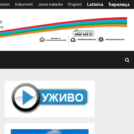
Latinica
Ћирилица
resum
Dokumenti
Javne nabavke
Program