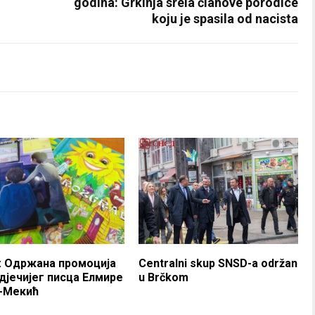
godina: Grkinja srela članove porodice
koju je spasila od nacista
: Одржана промоција
Centralni skup SNSD-a održan
 дјечијег писца Елмире
u Brčkom
-Мекић