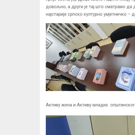
довољно, а други је тај што сматрамо да д
најстарије српско културно умјетничко – д
Активу жена и Активу младих општинског