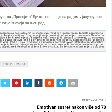
уштва „Просвјета“ Брчко, почела је са радом у јануару ове
ног је значаја за њен рад.
ww.radiobrcko.ba) isključivo su vlasništvo redakcije. Radio Brčko dopušta ograničeno i
u drugim medijima. Drugi mediji smiju prenijeti informacije iz pojedinih članaka sa
učivo kao kratku vijest od najviše četiri reda (300 slovnih znakova), uz obavezno
ja dužna objaviti link na originalni tekst na web stranicu radiobrcko.ba, ukoliko s
ovima. Radio Brčko je odlučan u nastojanju da zaštiti svoje intelektualno vlasništvo i
ormacija iz teksta objavljenog na internet stranici www.radiobrcko.ba prenese suprotno
 postupak pred Osnovnim sudom Brčko distrikta. Za detaljnije informacije o uslovima
SPKD PROSVJETA
NAREDNA VIJEST
Emotivan susret nakon više od 70