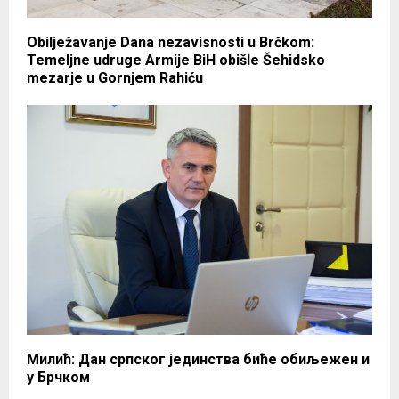
Obilježavanje Dana nezavisnosti u Brčkom:
Temeljne udruge Armije BiH obišle Šehidsko
mezarje u Gornjem Rahiću
Милић: Дан српског јединства биће обиљежен и
у Брчком