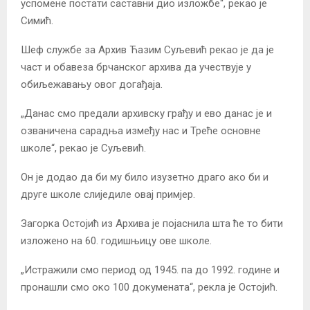
успомене постати саставни дио изложбе“, рекао је
Симић.
Шеф службе за Архив Ћазим Суљевић рекао је да је
част и обавеза брчанског архива да учествује у
обиљежавању овог догађаја.
„Данас смо предали архивску грађу и ево данас је и
озваничена сарадња између нас и Треће основне
школе“, рекао је Суљевић.
Он је додао да би му било изузетно драго ако би и
друге школе слиједиле овај примјер.
Загорка Остојић из Архива је појаснила шта ће то бити
изложено на 60. годишњицу ове школе.
„Истражили смо период од 1945. па до 1992. године и
пронашли смо око 100 докумената“, рекла је Остојић.