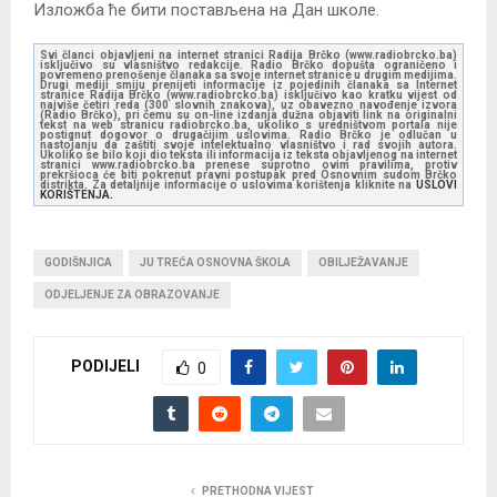
Изложба ће бити постављена на Дан школе.
Svi članci objavljeni na internet stranici Radija Brčko (www.radiobrcko.ba)
isključivo su vlasništvo redakcije. Radio Brčko dopušta ograničeno i
povremeno prenošenje članaka sa svoje internet stranice u drugim medijima.
Drugi mediji smiju prenijeti informacije iz pojedinih članaka sa Internet
stranice Radija Brčko (www.radiobrcko.ba) isključivo kao kratku vijest od
najviše četiri reda (300 slovnih znakova), uz obavezno navođenje izvora
(Radio Brčko), pri čemu su on-line izdanja dužna objaviti link na originalni
tekst na web stranicu radiobrcko.ba, ukoliko s uredništvom portala nije
postignut dogovor o drugačijim uslovima. Radio Brčko je odlučan u
nastojanju da zaštiti svoje intelektualno vlasništvo i rad svojih autora.
Ukoliko se bilo koji dio teksta ili informacija iz teksta objavljenog na internet
stranici www.radiobrcko.ba prenese suprotno ovim pravilima, protiv
prekršioca će biti pokrenut pravni postupak pred Osnovnim sudom Brčko
distrikta. Za detaljnije informacije o uslovima korištenja kliknite na
USLOVI
KORIŠTENJA.
GODIŠNJICA
JU TREĆA OSNOVNA ŠKOLA
OBILJEŽAVANJE
ODJELJENJE ZA OBRAZOVANJE
PODIJELI
0
PRETHODNA VIJEST