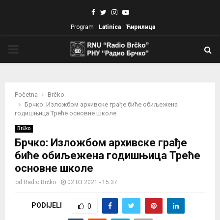
Facebook
Twitter
Instagram
Youtube
Program
Latinica
Ћирилица
PRIMARY
MENU
Početna
Brčko
Брчко: Изложбом архивске грађе биће обиљежена
годишњица Треће основне школе
Brčko
Брчко: Изложбом архивске грађе
биће обиљежена годишњица Треће
основне школе
od
Radio Brčko
02.03.2021 - 15:37
PODIJELI
0