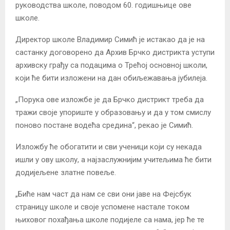
руководства школе, поводом 60. годишњице ове
школе.
Директор школе Владимир Симић је истакао да је на
састанку договорено да Архив Брчко дистрикта уступи
архивску грађу са подацима о Трећој основној школи,
који ће бити изложени на дан обиљежавања јубилеја.
„Порука ове изложбе је да Брчко дистрикт треба да
тражи своје упориште у образовању и да у том смислу
поново постане водећа средина“, рекао је Симић.
Изложбу ће обогатити и сви ученици који су некада
ишли у ову школу, а најзаслужнијим учитељима ће бити
додијељене златне повеље.
„Биће нам част да нам се сви они јаве на Фејсбук
страницу школе и своје успомене настале током
њиховог похађања школе подијеле са нама, јер ће те