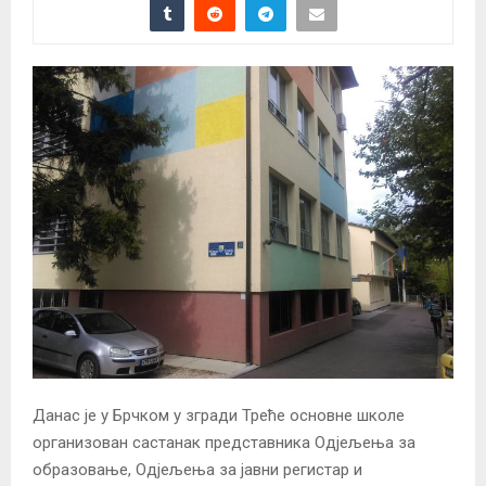
Данас је у Брчком у згради Треће основне школе
организован састанак представника Одјељења за
образовање, Одјељења за јавни регистар и