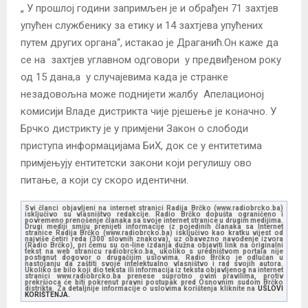
„ У прошлој години запримљен је и обрађен 71 захтјев
упућен службенику за етику и 14 захтјева упућених
путем других органа“, истакао је Драганић.Он каже да
се на захтјев углавном одговори у предвиђеном року
од 15 дана,а у случајевима када је странке
незадовољна може поднијети жалбу Апелационој
комисији Владе дистрикта чије рјешење је коначно. У
Брчко дистрикту је у примјени Закон о слободи
приступа информацијама БиХ, док се у ентитетима
примјењују ентитетски закони који регулишу ово
питање, а који су скоро идентични.
Svi članci objavljeni na internet stranici Radija Brčko (www.radiobrcko.ba)
isključivo su vlasništvo redakcije. Radio Brčko dopušta ograničeno i
povremeno prenošenje članaka sa svoje internet stranice u drugim medijima.
Drugi mediji smiju prenijeti informacije iz pojedinih članaka sa Internet
stranice Radija Brčko (www.radiobrcko.ba) isključivo kao kratku vijest od
najviše četiri reda (300 slovnih znakova), uz obavezno navođenje izvora
(Radio Brčko), pri čemu su on-line izdanja dužna objaviti link na originalni
tekst na web stranicu radiobrcko.ba, ukoliko s uredništvom portala nije
postignut dogovor o drugačijim uslovima. Radio Brčko je odlučan u
nastojanju da zaštiti svoje intelektualno vlasništvo i rad svojih autora.
Ukoliko se bilo koji dio teksta ili informacija iz teksta objavljenog na internet
stranici www.radiobrcko.ba prenese suprotno ovim pravilima, protiv
prekršioca će biti pokrenut pravni postupak pred Osnovnim sudom Brčko
distrikta. Za detaljnije informacije o uslovima korištenja kliknite na
USLOVI
KORIŠTENJA.