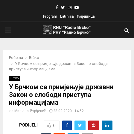
Facebook
Twitter
Instagram
Youtube
Program
Latinica
Ћирилица
PRIMARY
MENU
Početna
Brčko
У Брчком се примјењује државни Закон о слободи
приступа информацијама
Brčko
У Брчком се примјењује државни
Закон о слободи приступа
информацијама
od
Миљана Ђурђевић
28.09.2020 - 14:52
PODIJELI
0