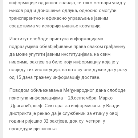
информације од јавног значаја, те тако оствари увид у
њихов рад и доношење одлука, односно омогући
транспарентно и ефикасно управљање јавним
средствима уз искоријењивање корупције.
Институт слободе приступа информацијама
подразумјева обезбјеђивање права сваком грађанину
да може упутити јавним институцијама, на свим
нивоима, захтјев за било коју информацију која је у
посједу тих институција, на што су оне дужне да у року
од 15 дана тражену информацију доставе.
Поводом обиљежавања Међународног дана слободе
приступа информацијама – 28.септембра Маркo
Драганић, шеф Сектора за информисање у Влади
дистрикта је рекао да је службеник за етику у овој
години ријешио 32 захтјева, док су четири у
процедури рјешавања.