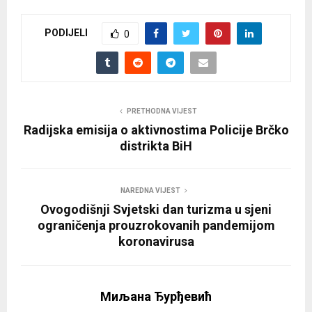
PODIJELI
0
PRETHODNA VIJEST
Radijska emisija o aktivnostima Policije Brčko
distrikta BiH
NAREDNA VIJEST
Ovogodišnji Svjetski dan turizma u sjeni
ograničenja prouzrokovanih pandemijom
koronavirusa
Миљана Ђурђевић