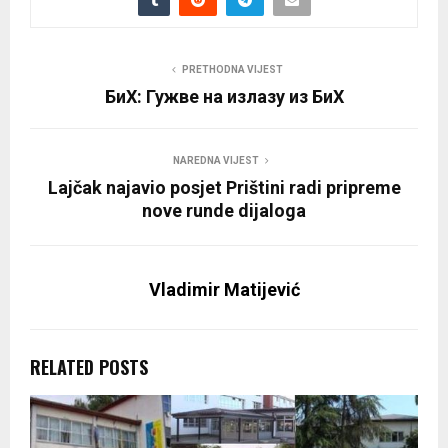
PRETHODNA VIJEST
БиХ: Гужве на излазу из БиХ
NAREDNA VIJEST
Lajčak najavio posjet Prištini radi pripreme
nove runde dijaloga
Vladimir Matijević
RELATED POSTS