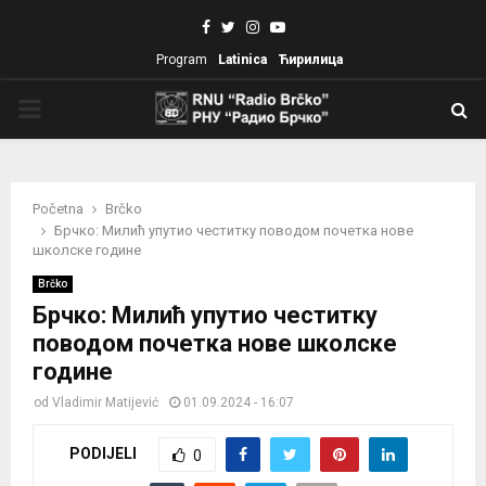
Facebook
Twitter
Instagram
Youtube
Program
Latinica
Ћирилица
PRIMARY
MENU
Početna
Brčko
Брчко: Милић упутио честитку поводом почетка нове
школске године
Brčko
Брчко: Милић упутио честитку
поводом почетка нове школске
године
od
Vladimir Matijević
01.09.2024 - 16:07
PODIJELI
0