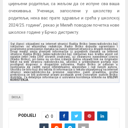
цијењени родитељи, са жељом да се испуне сва ваша
очекивања. Ученици, запослени у школству и
родитељи, нека вас прате здравље и срећа у школској
2024/25. години”, рекао је Милић поводом почетка нове
школске године у Брчко дистрикту.
Svi članci objavljeni na internet stranici Radija Brčko (www.radiobrcko.ba)
isključivo su vlasništvo redakcije. Radio Brčko dopušta ograničeno i
povremeno prenošenje članaka sa svoje internet stranice u drugim medijima.
Drugi mediji smiju prenijeti informacije iz pojedinih članaka sa Internet
stranice Radija Brčko (www.radiobrcko.ba) isključivo kao kratku vijest od
najviše četiri reda (300 slovnih znakova), uz obavezno navođenje izvora
(Radio Brčko), pri čemu su on-line izdanja dužna objaviti link na originalni
tekst na web stranicu radiobrcko.ba, ukoliko s uredništvom portala nije
postignut dogovor o drugačijim uslovima. Radio Brčko je odlučan u
nastojanju da zaštiti svoje intelektualno vlasništvo i rad svojih autora.
Ukoliko se bilo koji dio teksta ili informacija iz teksta objavljenog na internet
stranici www.radiobrcko.ba prenese suprotno ovim pravilima, protiv
prekršioca će biti pokrenut pravni postupak pred Osnovnim sudom Brčko
distrikta. Za detaljnije informacije o uslovima korištenja kliknite na
USLOVI
KORIŠTENJA.
ŠKOLA
PODIJELI
0