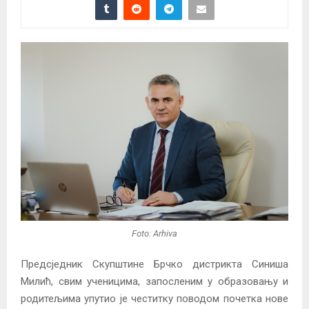
Foto: Arhiva
Предсједник Скупштине Брчко дистрикта Синиша
Милић, свим ученицима, запосленим у образовању и
родитељима упутио је честитку поводом почетка нове