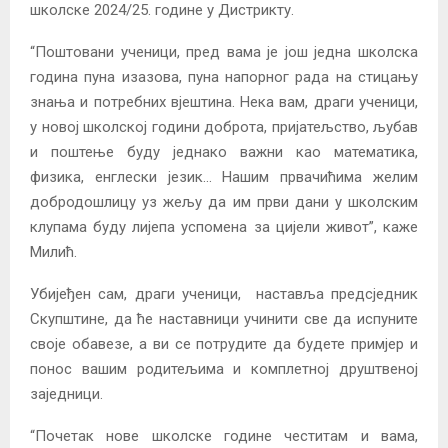
школске 2024/25. године у Дистрикту.
“Поштовани ученици, пред вама је још једна школска
година пуна изазова, пуна напорног рада на стицању
знања и потребних вјештина. Нека вам, драги ученици,
у новој школској години доброта, пријатељство, љубав
и поштење буду једнако важни као математика,
физика, енглески језик… Нашим првачићима желим
добродошлицу уз жељу да им први дани у школским
клупама буду лијепа успомена за цијели живот”, каже
Милић.
Убијеђен сам, драги ученици, наставља предсједник
Скупштине, да ће наставници учинити све да испуните
своје обавезе, а ви се потрудите да будете примјер и
понос вашим родитељима и комплетној друштвеној
заједници.
“Почетак нове школске године честитам и вама,