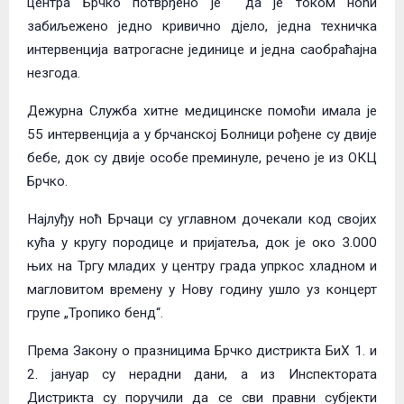
центра Брчко потврђено је да је током ноћи
забиљежено једно кривично дјело, једна техничка
интервенција ватрогасне јединице и једна саобраћајна
незгода.
Дежурна Служба хитне медицинске помоћи имала је
55 интервенција а у брчанској Болници рођене су двије
бебе, док су двије особе преминуле, речено је из ОКЦ
Брчко.
Најлуђу ноћ Брчаци су углавном дочекали код својих
кућа у кругу породице и пријатеља, док је око 3.000
њих на Тргу младих у центру града упркос хладном и
магловитом времену у Нову годину ушло уз концерт
групе „Тропико бенд“.
Према Закону о празницима Брчко дистрикта БиХ 1. и
2. јануар су нерадни дани, а из Инспектората
Дистрикта су поручили да се сви правни субјекти