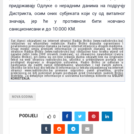
придржавају Одлуке о нерадним данима на подручју
Дистрикта, осим оних субјеката који су од виталног
значаја, јер ће у противном бити новчано
санкционисани и до 10.000 КМ.
Svi članci objavljeni na internet stranici Radija Brčko (www.radiobrcko.ba)
isključivo su vlasništvo redakcije. Radio Brčko dopušta ograničeno i
povremeno prenošenje članaka sa svoje internet stranice u drugim medijima.
Drugi mediji smiju prenijeti informacije iz pojedinih članaka sa Internet
stranice Radija Brčko (www.radiobrcko.ba) isključivo kao kratku vijest od
najviše četiri reda (300 slovnih znakova), uz obavezno navođenje izvora
(Radio Brčko), pri čemu su on-line izdanja dužna objaviti link na originalni
tekst na web stranicu radiobrcko.ba, ukoliko s uredništvom portala nije
postignut dogovor o drugačijim uslovima. Radio Brčko je odlučan u
nastojanju da zaštiti svoje intelektualno vlasništvo i rad svojih autora.
Ukoliko se bilo koji dio teksta ili informacija iz teksta objavljenog na internet
stranici www.radiobrcko.ba prenese suprotno ovim pravilima, protiv
prekršioca će biti pokrenut pravni postupak pred Osnovnim sudom Brčko
distrikta. Za detaljnije informacije o uslovima korištenja kliknite na
USLOVI
KORIŠTENJA.
NOVA GODINA
PODIJELI
0