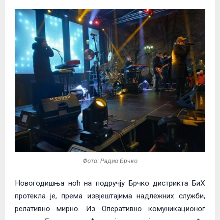
Фото: Радио Брчко
Новогодишња ноћ на подручју Брчко дистрикта БиХ
протекла је, према извјештајима надлежних служби,
релативно мирно. Из Оперативно комуникационог