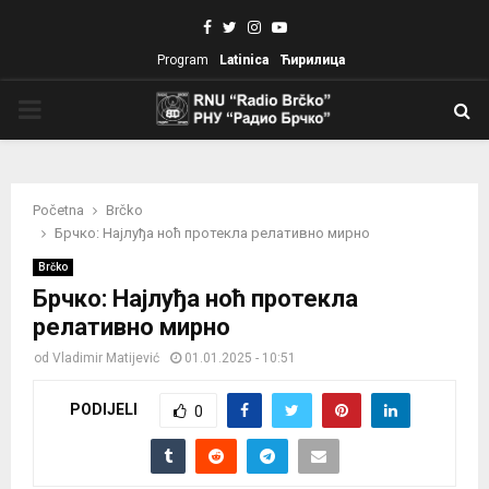
Facebook
Twitter
Instagram
Youtube
Program
Latinica
Ћирилица
PRIMARY
MENU
Početna
Brčko
Брчко: Најлуђа ноћ протекла релативно мирно
Brčko
Брчко: Најлуђа ноћ протекла
релативно мирно
od
Vladimir Matijević
01.01.2025 - 10:51
PODIJELI
0