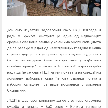
„Ми смо изузетно задовољни како ПДП изгледа и
ради у Брчком. Дистрикт је једна од најважнијих
средина ове наше земље у којем има много капацитета
да се развије у један од најуспјешнијих градова и наша
странка даје је свој допринос кроз кључне људе како
би ти потенцијали били искориштени у најбољем
могућем правцу“, истакао је Бореновић изражавајући
наду да ће се снага ПДП-а тек показати на сљедећим
локланим изборима када ће ова странка појачати
изборни капацитет са више посланика у локалној
Скупштини.
„ПДП је дао свој допринос да се у вријеме огромних
сукоба и тензија у БиХ овде у Брчком успјешно