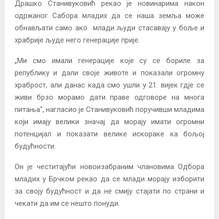
Драшко Станивуковић рекао је новинарима након
одржаног Сабора младих да се наша земља може
обнављати само ако млади људи стасавају у боље и
храбрије људе него генерације прије.
„Ми смо имали генерације које су се бориле за
републику и дали своје животе и показали огромну
храброст, али данас када смо ушли у 21. вијек гдје се
живи брзо морамо дати праве одговоре на многа
питања“, нагласио је Станивуковић поручивши младима
који имају велики значај да морају имати огромни
потенцијал и показати велике искораке ка бољој
будућности.
Он је честитајући новоизабраним члановима Одбора
младих у Брчком рекао да се млади морају изборити
за своју будућност и да не смију стајати по страни и
чекати да им се нешто понуди.