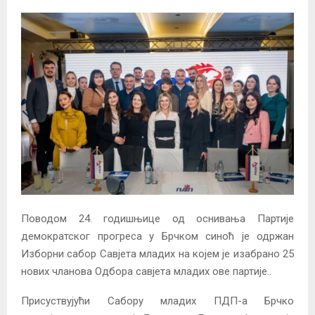
Поводом 24. годишњице од оснивања Партије
демократског прогреса у Брчком синоћ је одржан
Изборни сабор Савјета младих на којем је изабрано 25
нових чланова Одбора савјета младих ове партије..
Присуствујући Сабору младих ПДП-а Брчко