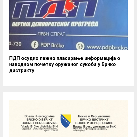
ПДП осудио лажно пласирање информација о
наводном почетку оружаног сукоба у Брчко
дистрикту