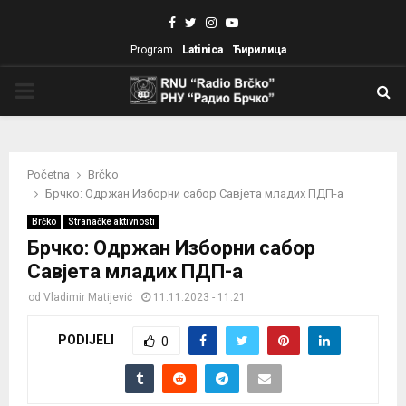
Facebook
Twitter
Instagram
Youtube
Program
Latinica
Ћирилица
PRIMARY
MENU
Početna
Brčko
Брчко: Одржан Изборни сабор Савјета младих ПДП-а
Brčko
Stranačke aktivnosti
Брчко: Одржан Изборни сабор
Савјета младих ПДП-а
od
Vladimir Matijević
11.11.2023 - 11:21
PODIJELI
0