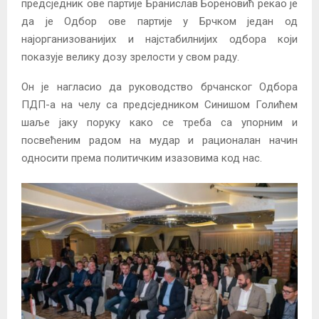
предсједник ове партије Бранислав Бореновић рекао је
да је Одбор ове партије у Брчком један од
најорганизованијих и најстабилнијих одбора који
показује велику дозу зрелости у свом раду.
Он је нагласио да руководство брчанског Одбора
ПДП-а на челу са предсједником Синишом Голићем
шаље јаку поруку како се треба са упорним и
посвећеним радом на мудар и рационалан начин
односити према политичким изазовима код нас.