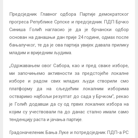
Предсједник Главног одбора Партије демократског
прогреса Републике Српске и предсједник ПДП Брчко
Синиша Голић нагласио је да је брчански одбор
основан на данашњи дан прије 24 године, одмах после
бањалучког, те да је ова партија увијек давала прилику
младим и вриједним људима.
„Одржавањем овог Сабора, као и пред сваке изборе,
ми започињемо активности за предстојеће локалне
изборе и радом свих младих људи створили смо
платформу да на сљедећим локалним изборима
остваримо најбољи резултат до сада у Брчком“, рекао
је Голић додавши да су од првих локалних избора на
којим су учествовали па до данас стално имали само
тенденцију раста и јачања партије.
Градоначeленик Бања Луке и потредсједник ПДП-а РС