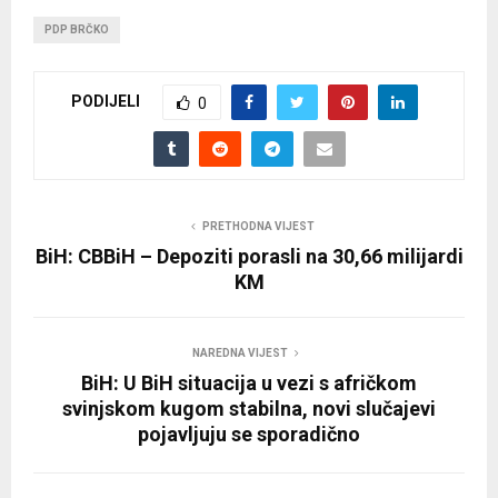
PDP BRČKO
PODIJELI
0
PRETHODNA VIJEST
BiH: CBBiH – Depoziti porasli na 30,66 milijardi
KM
NAREDNA VIJEST
BiH: U BiH situacija u vezi s afričkom
svinjskom kugom stabilna, novi slučajevi
pojavljuju se sporadično