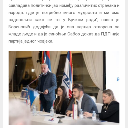
савладава политички јаз између различитих странака и
народа, гдје је потребно много мудрости и ми смо
задовољни како се то у Брчком ради“, навео је
Бореновић додајући да је ова партија отворена за
младе људе и да је синоћњи Сабор доказ да ПДП није
партија једног човјека.