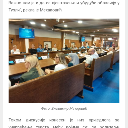
Важно нам је и да се вјештачења и убудуће обављају у
Тузли“, рекла је Мехаковић.
Фото: Владимир Матијевић
Током дискусије изнесен је низ приједлога за
унапређење текста, међу којима су: да родитељи