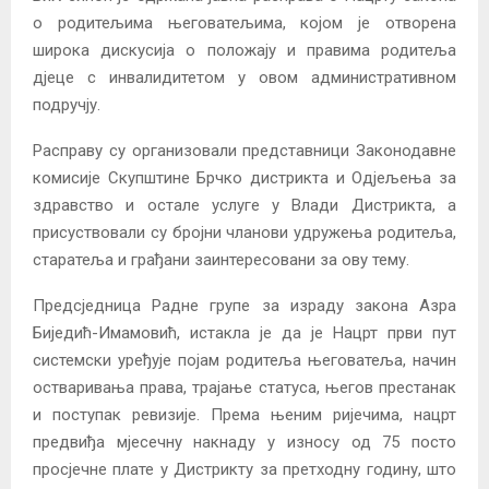
о родитељима његоватељима, којом је отворена
широка дискусија о положају и правима родитеља
дјеце с инвалидитетом у овом административном
подручју.
Расправу су организовали представници Законодавне
комисије Скупштине Брчко дистрикта и Одјељења за
здравство и остале услуге у Влади Дистрикта, а
присуствовали су бројни чланови удружења родитеља,
старатеља и грађани заинтересовани за ову тему.
Предсједница Радне групе за израду закона Азра
Биједић-Имамовић, истакла је да је Нацрт први пут
системски уређује појам родитеља његоватеља, начин
остваривања права, трајање статуса, његов престанак
и поступак ревизије. Према њеним ријечима, нацрт
предвиђа мјесечну накнаду у износу од 75 посто
просјечне плате у Дистрикту за претходну годину, што