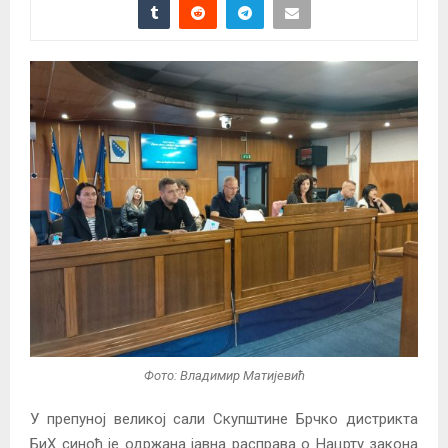
Фото: Владимир Матијевић
У препуној великој сали Скупштине Брчко дистрикта
БиХ синоћ је одржана јавна расправа о Нацрту закона