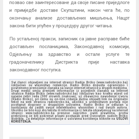
позвао све заинтересоване да своје писане приједлоге
и примједбе доставе Скупштини, након чега ће, по
окончању анализе достављених мишљења, Нацрт
закона бити упућен у процедуру другог читања.
По устаљеној пракси, записник са јавне расправе биће
достављен посланицима, Законодавној комисији,
Одјељењу за здравство и остале услуге те
градоначелнику Дистрикта прије наставка
законодавног поступка.
Svi članci objavljeni na internet stranici Radija Brčko (www.radiobrcko.ba)
isključivo su vlasništvo redakcije. Radio Brčko dopušta ograničeno i
povremeno prenošenje članaka sa svoje internet stranice u drugim medijima.
Drugi mediji smiju prenijeti informacije iz pojedinih članaka sa Internet
stranice Radija Brčko (www.radiobrcko.ba) isključivo kao kratku vijest od
najviše četiri reda (300 slovnih znakova), uz obavezno navođenje izvora
(Radio Brčko), pri čemu su on-line izdanja dužna objaviti link na originalni
tekst na web stranicu radiobrcko.ba, ukoliko s uredništvom portala nije
postignut dogovor o drugačijim uslovima. Radio Brčko je odlučan u
nastojanju da zaštiti svoje intelektualno vlasništvo i rad svojih autora.
Ukoliko se bilo koji dio teksta ili informacija iz teksta objavljenog na internet
stranici www.radiobrcko.ba prenese suprotno ovim pravilima, protiv
prekršioca će biti pokrenut pravni postupak pred Osnovnim sudom Brčko
distrikta. Za detaljnije informacije o uslovima korištenja kliknite na
USLOVI
KORIŠTENJA.