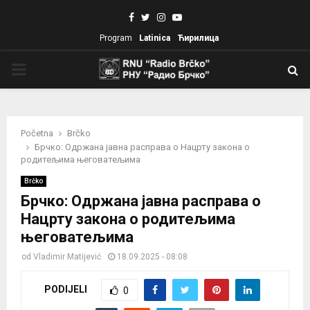
Facebook
Twitter
Instagram
Youtube
Program
Latinica
Ћирилица
PRIMARY
MENU
Početna
Brčko
Брчко: Одржана јавна расправа о Нацрту закона о
родитељима његоватељима
Brčko
Брчко: Одржана јавна расправа о
Нацрту закона о родитељима
његоватељима
od
Vladimir Matijević
18.09.2025 - 08:08
PODIJELI
0