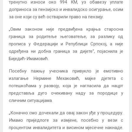
тренутно износи око 994 КМ, уз обавезу уплате
доприноса за пензијско и инвалидско осигурање, осим
за оне који су већ остварили право на пензију.
„Овим законом није предвиђена крајња старосна
граница за родитеље његоватеље, за разлику од
прописа у Федерацији и Републици Српској, а није
одређена ни добна граница за дијете“, појаснила је
Биједић-Имамовић.
Посебну пажњу учесника привукло је емотивно
излагање Нермине Мехаковић, мајке дјетета с
потешкоћама у развоју, која је нагласила да нацрт
представља дуго очекивану наду за породице у
сличним ситуацијама.
„Коначно смо дочекали да овај закон уђе у процедуру.
Имамо приједлоге за измјене, посебно у вези с
процентом инвалидитета и висином мјесечне накнаде.