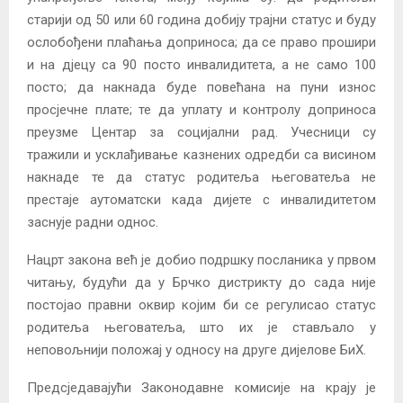
старији од 50 или 60 година добију трајни статус и буду
ослобођени плаћања доприноса; да се право прошири
и на дјецу са 90 посто инвалидитета, а не само 100
посто; да накнада буде повећана на пуни износ
просјечне плате; те да уплату и контролу доприноса
преузме Центар за социјални рад. Учесници су
тражили и усклађивање казнених одредби са висином
накнаде те да статус родитеља његоватеља не
престаје аутоматски када дијете с инвалидитетом
заснује радни однос.
Нацрт закона већ је добио подршку посланика у првом
читању, будући да у Брчко дистрикту до сада није
постојао правни оквир којим би се регулисао статус
родитеља његоватеља, што их је стављало у
неповољнији положај у односу на друге дијелове БиХ.
Предсједавајући Законодавне комисије на крају је