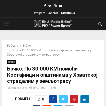
Facebook
Twitter
Instagram
Youtube
Program
Latinica
Ћирилица
PRIMARY
MENU
Početna
Brčko
Брчко: По 30.000 КМ помоћи Костајници и општинама у
Хрватској страдалим у земљотресу
Brčko
Брчко: По 30.000 КМ помоћи
Костајници и општинама у Хрватској
страдалим у земљотресу
od
Radio Brčko
20.01.2021 - 16:05
PODIJELI
0