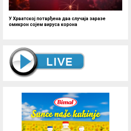
У Хрватској потврђена два случаја заразе
омикрон сојем вируса корона