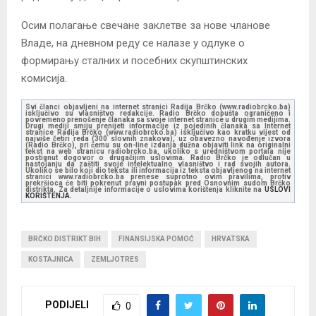
Осим полагање свечане заклетве за нове чланове
Владе, на дневном реду се налазе у одлуке о
формирању сталних и посебних скупштинских
комисија.
Svi članci objavljeni na internet stranici Radija Brčko (www.radiobrcko.ba)
isključivo su vlasništvo redakcije. Radio Brčko dopušta ograničeno i
povremeno prenošenje članaka sa svoje internet stranice u drugim medijima.
Drugi mediji smiju prenijeti informacije iz pojedinih članaka sa Internet
stranice Radija Brčko (www.radiobrcko.ba) isključivo kao kratku vijest od
najviše četiri reda (300 slovnih znakova), uz obavezno navođenje izvora
(Radio Brčko), pri čemu su on-line izdanja dužna objaviti link na originalni
tekst na web stranicu radiobrcko.ba, ukoliko s uredništvom portala nije
postignut dogovor o drugačijim uslovima. Radio Brčko je odlučan u
nastojanju da zaštiti svoje intelektualno vlasništvo i rad svojih autora.
Ukoliko se bilo koji dio teksta ili informacija iz teksta objavljenog na internet
stranici www.radiobrcko.ba prenese suprotno ovim pravilima, protiv
prekršioca će biti pokrenut pravni postupak pred Osnovnim sudom Brčko
distrikta. Za detaljnije informacije o uslovima korištenja kliknite na
USLOVI
KORIŠTENJA.
BRČKO DISTRIKT BIH
FINANSIJSKA POMOĆ
HRVATSKA
KOSTAJNICA
ZEMLJOTRES
PODIJELI
0