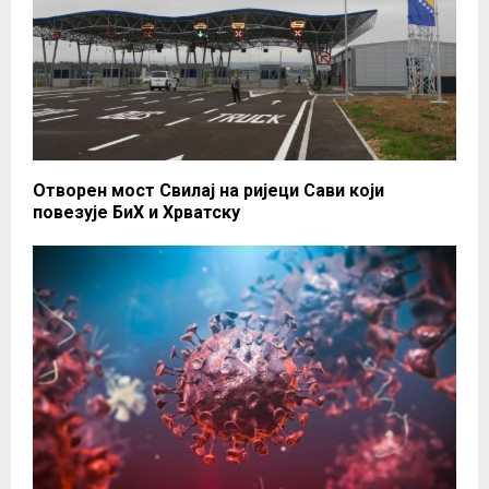
Отворен мост Свилај на ријеци Сави који
повезује БиХ и Хрватску