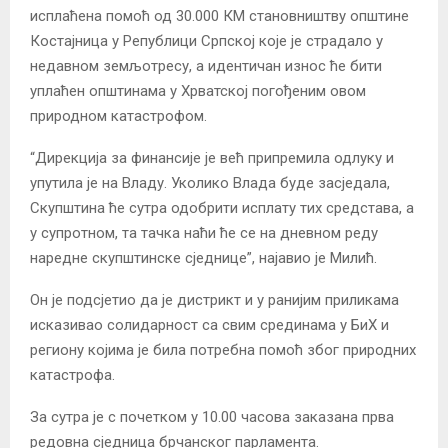
исплаћена помоћ од 30.000 КМ становништву општине
Костајница у Републици Српској које је страдало у
недавном земљотресу, а идентичан износ ће бити
уплаћен општинама у Хрватској погођеним овом
природном катастрофом.
“Дирекција за финансије је већ припремила одлуку и
упутила је на Владу. Уколико Влада буде засједала,
Скупштина ће сутра одобрити исплату тих средстава, а
у супротном, та тачка наћи ће се на дневном реду
наредне скупштинске сједнице”, најавио је Милић.
Он је подсјетио да је дистрикт и у ранијим приликама
исказивао солидарност са свим срединама у БиХ и
региону којима је била потребна помоћ због природних
катастрофа.
За сутра је с почетком у 10.00 часова заказана прва
редовна сједница брчанског парламента.