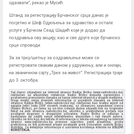
одазвати“, рекао је Мусић.
Штанд за регистрацију Брчанског срца данас је
посјетио и Шеф Одјељења за здравство и остале
услуге у Брчком Сеад Шадић који је додао да
поздравља ову акцију, као и све друге које брчанско
срце спроводи.
За за трку/шетњу за оздрављење може се
регистровати сваким даном у удружењу, али и онлајн,
на званичном сајту „Трке за живот“. Регистрација траје
до 3. октобра.
Svi članci objavljeni na internet stranici Radija Brčko (www.radiobrcko.ba)
isključivo su vlasništvo redakcije. Radio Brčko dopušta ograničeno i
povremeno prenošenje članaka sa svoje internet stranice u drugim medijima.
Drugi mediji smiju prenijeti informacije iz pojedinih članaka sa Internet
stranice Radija Brčko (www.radiobrcko.ba) isključivo kao kratku vijest od
najviše četiri reda (300 slovnih znakova), uz obavezno navođenje izvora
(Radio Brčko), pri čemu su on-line izdanja dužna objaviti link na originalni
tekst na web stranicu radiobrcko.ba, ukoliko s uredništvom portala nije
postignut dogovor o drugačijim uslovima. Radio Brčko je odlučan u
nastojanju da zaštiti svoje intelektualno vlasništvo i rad svojih autora.
Ukoliko se bilo koji dio teksta ili informacija iz teksta objavljenog na internet
stranici www.radiobrcko.ba prenese suprotno ovim pravilima, protiv
prekršioca će biti pokrenut pravni postupak pred Osnovnim sudom Brčko
distrikta. Za detaljnije informacije o uslovima korištenja kliknite na
USLOVI
KORIŠTENJA.