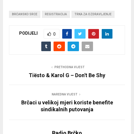
BRČANSKO SRCE
REGISTRACIJA
TRKA ZA OZDRAVLJENJE
PODIJELI
0
PRETHODNA VIJEST
Tiësto & Karol G – Don't Be Shy
NAREDNA VIJEST
Brčaci u velikoj mjeri koriste benefite
sindikalnih putovanja
Radio Brčko