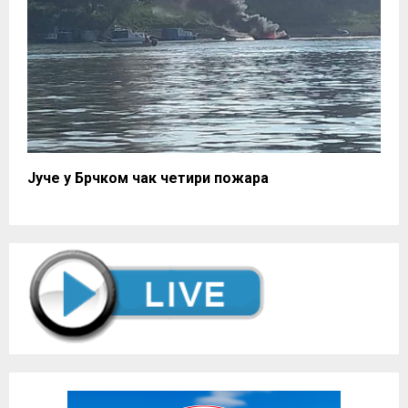
Јуче у Брчком чак четири пожара