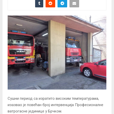
Сушни период са изратито високим температурама,
изазвао је повећан број интервенција Професионалне
ватрогасне јединице у Брчком.