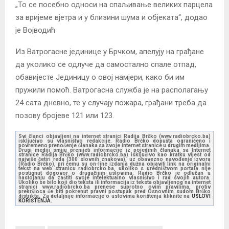
„То се посебно односи на спаљивање великих парцела
за вријеме вјетра и у близини шума и објеката“, додао
је Војводић
Из Ватрогасне јединице у Брчком, апелују на грађане
да уколико се одлуче да самостално спале отпад,
обавијесте Јединицу о овој намјери, како би им
пружили помоћ. Ватрогасна служба је на располагању
24 сата дневно, те у случају пожара, грађани треба да
позову бројеве 121 или 123.
Svi članci objavljeni na internet stranici Radija Brčko (www.radiobrcko.ba)
isključivo su vlasništvo redakcije. Radio Brčko dopušta ograničeno i
povremeno prenošenje članaka sa svoje internet stranice u drugim medijima.
Drugi mediji smiju prenijeti informacije iz pojedinih članaka sa Internet
stranice Radija Brčko (www.radiobrcko.ba) isključivo kao kratku vijest od
najviše četiri reda (300 slovnih znakova), uz obavezno navođenje izvora
(Radio Brčko), pri čemu su on-line izdanja dužna objaviti link na originalni
tekst na web stranicu radiobrcko.ba, ukoliko s uredništvom portala nije
postignut dogovor o drugačijim uslovima. Radio Brčko je odlučan u
nastojanju da zaštiti svoje intelektualno vlasništvo i rad svojih autora.
Ukoliko se bilo koji dio teksta ili informacija iz teksta objavljenog na internet
stranici www.radiobrcko.ba prenese suprotno ovim pravilima, protiv
prekršioca će biti pokrenut pravni postupak pred Osnovnim sudom Brčko
distrikta. Za detaljnije informacije o uslovima korištenja kliknite na
USLOVI
KORIŠTENJA.