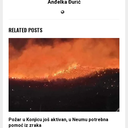
Anđelka Đurić
RELATED POSTS
Požar u Konjicu još aktivan, u Neumu potrebna
pomoć iz zraka