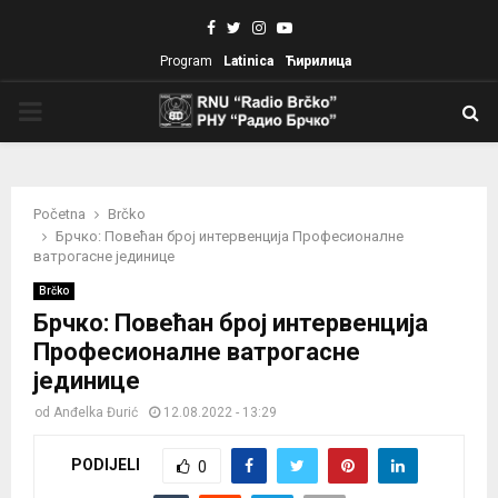
Facebook
Twitter
Instagram
Youtube
Program
Latinica
Ћирилица
PRIMARY
MENU
Početna
Brčko
Брчко: Повећан број интервенција Професионалне
ватрогасне јединице
Brčko
Брчко: Повећан број интервенција
Професионалне ватрогасне
јединице
od
Anđelka Đurić
12.08.2022 - 13:29
PODIJELI
0