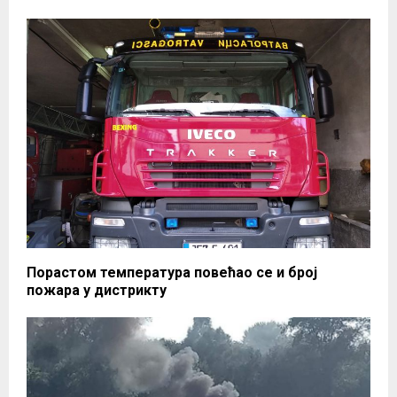
Порастом температура повећао се и број
пожара у дистрикту