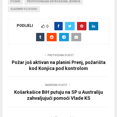
POŽARI
PROFESIONALNA VATROGASNA JEDINICA
VLADIMIR VOJVODIĆ
PODIJELI
0
PRETHODNA VIJEST
Požar još aktivan na planini Prenj, požarišta
kod Konjica pod kontrolom
NAREDNA VIJEST
Košarkašice BiH putuju na SP u Australiju
zahvaljujući pomoći Vlade KS