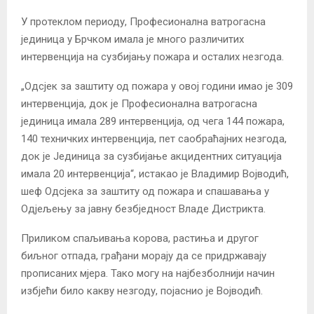
У протеклом периоду, Професионална ватрогасна
јединица у Брчком имала је много различитих
интервенција на сузбијању пожара и осталих незгода.
„Одсјек за заштиту од пожара у овој години имао је 309
интервенција, док је Професионална ватрогасна
јединица имала 289 интервенција, од чега 144 пожара,
140 техничких интервенција, пет саобраћајних незгода,
док је Јединица за сузбијање акцидентних ситуација
имала 20 интервенција“, истакао је Владимир Војводић,
шеф Одсјека за заштиту од пожара и спашавања у
Одјељењу за јавну безбједност Владе Дистрикта.
Приликом спаљивања корова, растиња и другог
биљног отпада, грађани морају да се придржавају
прописаних мјера. Тако могу на најбезболнији начин
избјећи било какву незгоду, појаснио је Војводић.