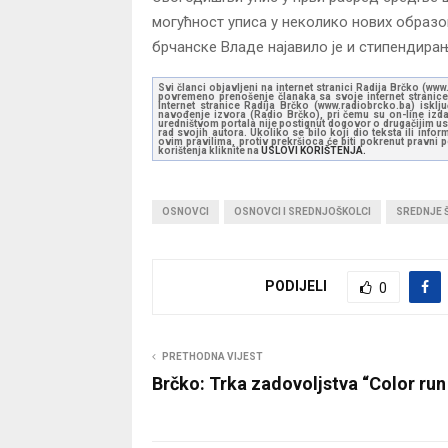
могућност уписа у неколико нових образ
брчанске Владе најавило је и стипендира
Svi članci objavljeni na internet stranici Radija Brčko (w
povremeno prenošenje članaka sa svoje internet stranice 
Internet stranice Radija Brčko (www.radiobrcko.ba) isklj
navođenje izvora (Radio Brčko), pri čemu su on-line izdan
uredništvom portala nije postignut dogovor o drugačijim usl
rad svojih autora. Ukoliko se bilo koji dio teksta ili inf
ovim pravilima, protiv prekršioca će biti pokrenut pravni
korištenja kliknite na
USLOVI KORIŠTENJA.
OSNOVCI
OSNOVCI I SREDNJOŠKOLCI
SREDNJE 
PODIJELI
0
PRETHODNA VIJEST
Brčko: Trka zadovoljstva “Color run