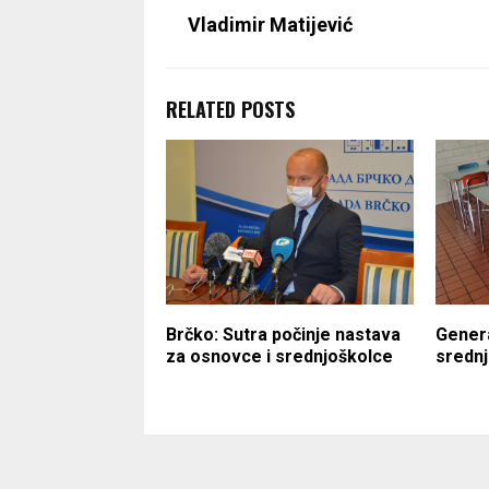
Vladimir Matijević
RELATED POSTS
Brčko: Sutra počinje nastava
Genera
za osnovce i srednjoškolce
sredn