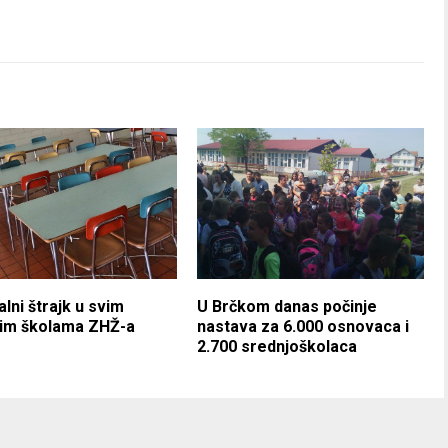
lni štrajk u svim
U Brčkom danas počinje
jim školama ZHŽ-a
nastava za 6.000 osnovaca i
2.700 srednjoškolaca