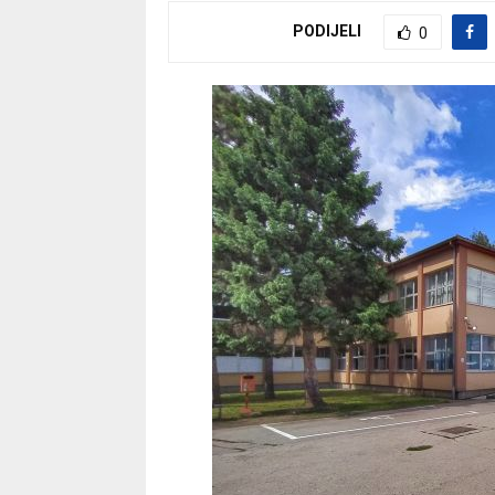
PODIJELI
0