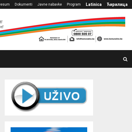
Latinica
Ћирилица
resum
Dokumenti
Javne nabavke
Program