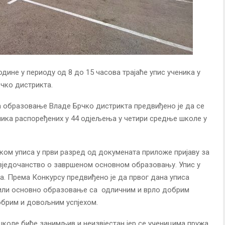
године у периоду од 8 до 15 часова трајаће упис ученика у
чко дистрикта.
а образовање Владе Брчко дистрикта предвиђено је да се
ника распоређених у 44 одјељења у четири средње школе у
ом уписа у први разред од докумената приложе пријаву за
свједочанство о завршеном основном образовању. Упис у
а. Према Конкурсу предвиђено је да првог дана уписа
шили основно образовање са одличним и врло добрим
добрим и довољним успјехом.
коле биће занимљив и неизвјестан јер се ученицима пружа