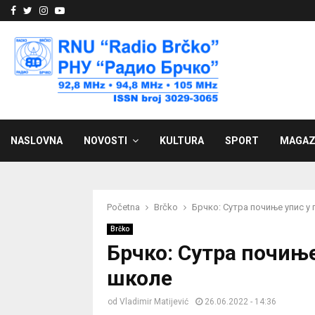
Facebook
Twitter
Instagram
Youtube
NASLOVNA
NOVOSTI
KULTURA
SPORT
MAGAZ
Početna
Brčko
Брчко: Сутра почиње упис у
Brčko
Брчко: Сутра почињ
школе
od
Vladimir Matijević
26.06.2022 - 14:36