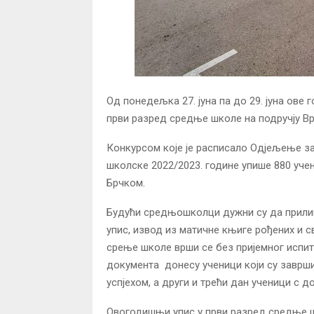
Од понедељка 27. јуна па до 29. јуна ове 
први разред средње школе на подручју Bр
Конкурсом које је расписало Одјељење з
школске 2022/2023. године упише 880 уче
Брчком.
Будући средњошколци дужни су да прилик
упис, извод из матичне књиге рођених и 
срење школе врши се без пријемног испит
документа донесу ученици који су завр
успјехом, а други и трећи дан ученици с 
Овогодишњи упис у први разред средње ш