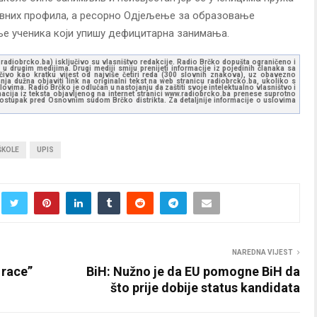
овних профила, а ресорно Одјељење за образовање
ње ученика који упишу дефицитарна занимања.
ww.radiobrcko.ba) isključivo su vlasništvo redakcije. Radio Brčko dopušta ograničeno i
u drugim medijima. Drugi mediji smiju prenijeti informacije iz pojedinih članaka sa
učivo kao kratku vijest od najviše četiri reda (300 slovnih znakova), uz obavezno
ja dužna objaviti link na originalni tekst na web stranicu radiobrcko.ba, ukoliko s
ovima. Radio Brčko je odlučan u nastojanju da zaštiti svoje intelektualno vlasništvo i
ormacija iz teksta objavljenog na internet stranici www.radiobrcko.ba prenese suprotno
 postupak pred Osnovnim sudom Brčko distrikta. Za detaljnije informacije o uslovima
ŠKOLE
UPIS
NAREDNA VIJEST
 race”
BiH: Nužno je da EU pomogne BiH da
što prije dobije status kandidata