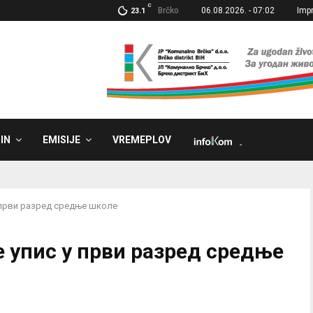
C
Brčko
06.08.2026. - 07:02
Imp
23.1
IN
EMISIJE
VREMEPLOV
˼
 први разред средње школе
е упис у први разред средње