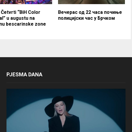
 Četvrti “BiH Color
Вечерас од 22 часа почиње
al” u augustu na
полицијски час у Брчком
nu bescarinske zone
PJESMA DANA