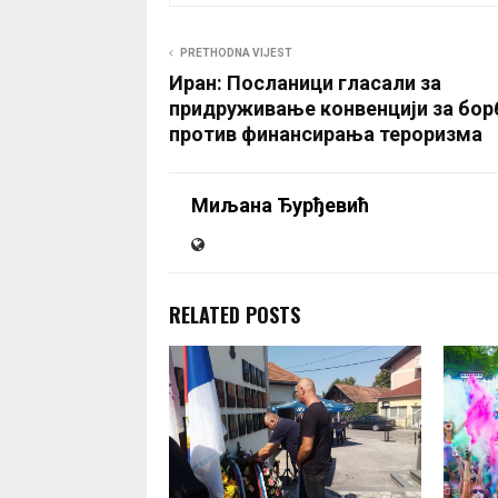
PRETHODNA VIJEST
Иран: Посланици гласали за
придруживање конвенцији за бор
против финансирања тероризма
Миљана Ђурђевић
RELATED POSTS