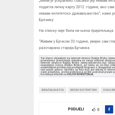
„Мени је ускраћено гласање јер немам ен
подигла личну карту 2012. године, ако сам
немам ентитетско држављанство”, каже је
Брезику.
На списку није била ни њена пријатељица.
“Живим у Брчком 33 године, увијек сам глас
разочарана старија Брчанка.
Svi članci objavljeni na internet stranici Radija Brčko (w
povremeno prenošenje članaka sa svoje internet stranice 
Internet stranice Radija Brčko (www.radiobrcko.ba) isklj
navođenje izvora (Radio Brčko), pri čemu su on-line izdan
uredništvom portala nije postignut dogovor o drugačijim usl
rad svojih autora. Ukoliko se bilo koji dio teksta ili inf
ovim pravilima, protiv prekršioca će biti pokrenut pravni
korištenja kliknite na
USLOVI KORIŠTENJA.
BIRAČKA MJESTA
BRČKO DISTRIKT BIH
DONJI BR
PODIJELI
0