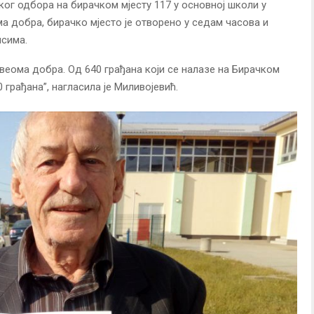
ког одбора на бирачком мјесту 117 у основној школи у
а добра, бирачко мјесто је отворено у седам часова и
исима.
веома добра. Од 640 грађана који се налазе на Бирачком
 грађана”, нагласила је Миливојевић.