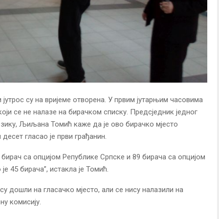
 јутрос су на вријеме отворена. У првим јутарњим часовима
који се не налазе на бирачком списку. Предсједник једног
зику, Љиљана Томић каже да је ово бирачко мјесто
 десет гласао је први грађанин.
 бирач са опцијом Републике Српске и 89 бирача са опцијом
е 45 бирача”, истакла је Томић.
су дошли на гласачко мјесто, али се нису налазили на
ну комисију.