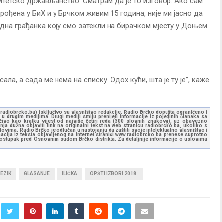
титетско држављанство. Сматрам да је то изговор. Ако сам
 рођена у БиХ и у Брчком живим 15 година, није ми јасно да
дна грађанка коју смо затекли на бирачком мјесту у Доњем
ала, а сада ме нема на списку. Одох кући, шта је ту је”, каже
ww.radiobrcko.ba) isključivo su vlasništvo redakcije. Radio Brčko dopušta ograničeno i
u drugim medijima. Drugi mediji smiju prenijeti informacije iz pojedinih članaka sa
učivo kao kratku vijest od najviše četiri reda (300 slovnih znakova), uz obavezno
ja dužna objaviti link na originalni tekst na web stranicu radiobrcko.ba, ukoliko s
ovima. Radio Brčko je odlučan u nastojanju da zaštiti svoje intelektualno vlasništvo i
ormacija iz teksta objavljenog na internet stranici www.radiobrcko.ba prenese suprotno
 postupak pred Osnovnim sudom Brčko distrikta. Za detaljnije informacije o uslovima
EZIK
GLASANJE
ILIĆKA
OPŠTI IZBORI 2018.