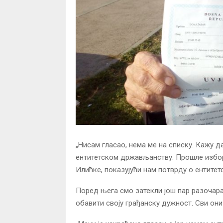
„Нисам гласао, нема ме на списку. Кажу 
ентитетском држављанству. Прошле изборе
Илићке, показујући нам потврду о ентите
Поред њега смо затекли још пар разочаран
обавити своју грађанску дужност. Сви они 