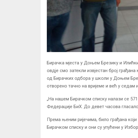
Бирачка мјеста у Доњем Брезику и Илићки
овдје смо затекли извјестан број грађана 
од Бирачких одбора у школи у Доњем Бре
отворено тачно на вријеме и већ у седам и
„На нашем Бирачком списку налази се 571
Федерације БиХ. До девет часова гласало ј
Према њеним ријечима, било грађана који 
Бирачком списку и они су упућени у Избор