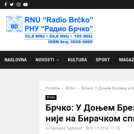
Facebook
Twitter
Instagram
Youtube
NASLOVNA
NOVOSTI
KULTURA
SPORT
MAGAZ
Početna
Brčko
Брчко: У Доњем Брезику и И
Brčko
Брчко: У Доњем Бре
није на Бирачком сп
od
Миљана Ђурђевић
07.10.2018 - 11:25