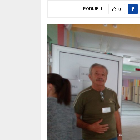
PODIJELI
0