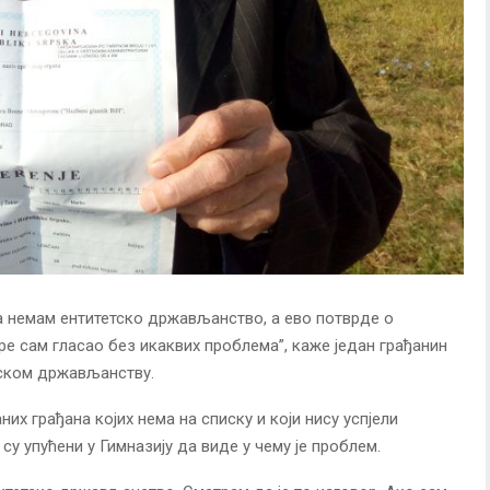
да немам ентитетско држављанство, а ево потврде о
 сам гласао без икаквих проблема”, каже један грађанин
тском држављанству.
их грађана којих нема на списку и који нису успјели
су упућени у Гимназију да виде у чему је проблем.