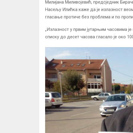
Милијана Миливојевић, предсједник Бирач
Насељу Илићка каже да је излазност веом
гласање протиче без проблема и по проп
„Излазност у првим јутарњим часовима је 
списку до десет часова гласало је око 100