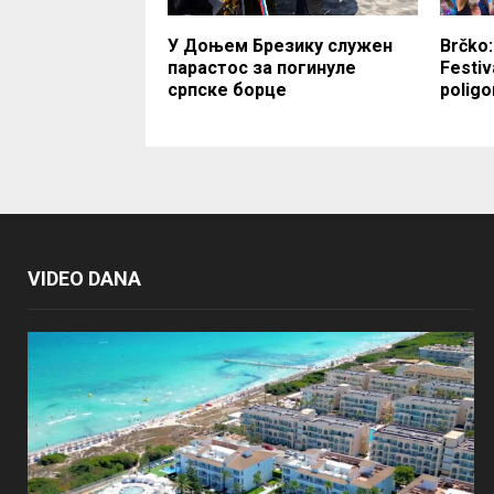
У Доњем Брезику служен
Brčko:
парастос за погинуле
Festiv
српске борце
poligo
VIDEO DANA