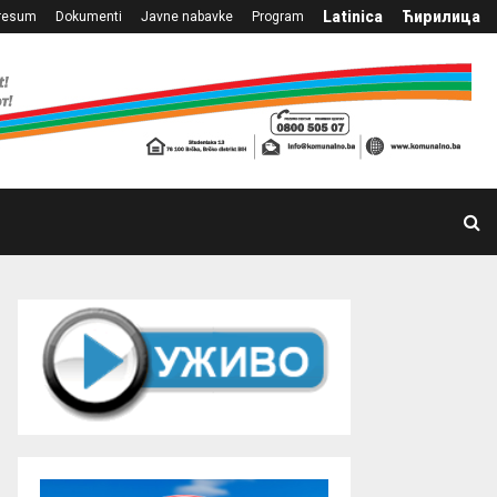
Latinica
Ћирилица
resum
Dokumenti
Javne nabavke
Program