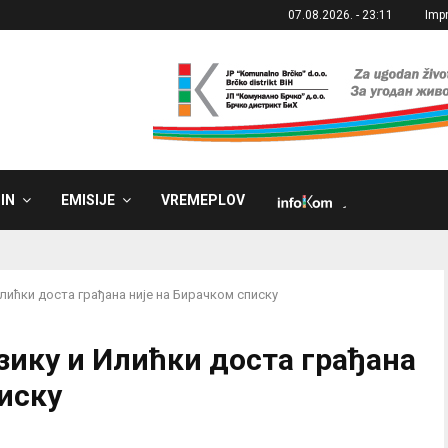
07.08.2026. - 23:11
Imp
IN
EMISIJE
VREMEPLOV
˼
лићки доста грађана није на Бирачком списку
зику и Илићки доста грађана
иску