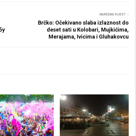
NAREDNA VIJEST
Brčko: Očekivano slaba izlaznost do
бу
deset sati u Kolobari, Mujkićima,
Merajama, Ivicima i Gluhakovcu