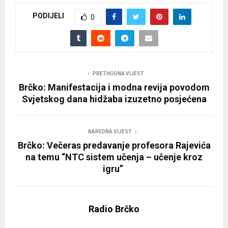
PODIJELI
0
PRETHODNA VIJEST
Brčko: Manifestacija i modna revija povodom
Svjetskog dana hidžaba izuzetno posjećena
NAREDNA VIJEST
Brčko: Večeras predavanje profesora Rajevića
na temu “NTC sistem učenja – učenje kroz
igru”
Radio Brčko