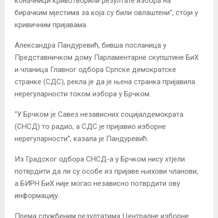
коначници кривотворили резултате избора на
бирачким мјестима за која су били овлаштени”, стоји у
кривичним пријавама.
Александра Пандуревић, бивша посланица у
Представничком дому Парламентарне скупштине БиХ
и чланица Главног одбора Српске демократске
странке (СДС), рекла је да је њена странка пријавила
нерегуларности током избора у Брчком.
“У Брчком је Савез независних социјалдемократа
(СНСД) то радио, а СДС је пријавио изборне
нерегуларности”, казала је Пандуревић.
Из Градског одбора СНСД-а у Брчком нису хтјели
потврдити да ли су особе из пријаве њихови чланови,
а БИРН БиХ није могао независно потврдити ову
информацију.
Према службеним резултатима Централне изборне