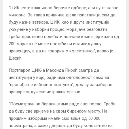
“ЦИК јесте кажњавао бирачке одборе, али су те казне
минорне. За таква кривична дјела присталица сам да
буду казне затвора. ЦИК, као и друге институције
укључене у изборни процес, мора јаче реаговати.
Треба драстично повећати новчане казне, јер казна од
200 марака не може постићи ни индивидуалну
превенцију, а да не говорим о колективној”, казао је
Шехић.
Портпарол ЦИК-а Максида Пирић сматра да
институција у којој ради има одговорност само за
“провођење изборног поступка”, док су за изборне
преваре задужени истражни органи.
“Посматрачи на биралиштима раде свој посао. Треба
да буду све вријеме на свом бирачком мјесту. На
прошлим изборима имали смо више од 50.000
посматрача, а само двојица, да буду константно на