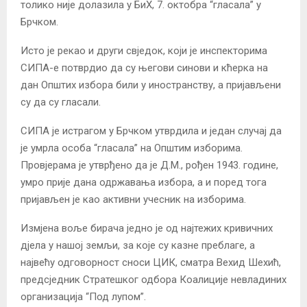
толико није долазила у БиХ, 7. октобра “гласала” у
Брчком.
Исто је рекао и други свједок, који је инспекторима
СИПА-е потврдио да су његови синови и кћерка на
дан Општих избора били у иностранству, а пријављени
су да су гласали.
СИПА је истрагом у Брчком утврдила и један случај да
је умрла особа “гласала” на Општим изборима.
Провјерама је утврђено да је Д.М., рођен 1943. године,
умро прије дана одржавања избора, а и поред тога
пријављен је као активни учесник на изборима.
Измјена воље бирача једно је од најтежих кривичних
дјела у нашој земљи, за које су казне преблаге, а
највећу одговорност сноси ЦИК, сматра Вехид Шехић,
предсједник Стратешког одбора Коалиције невладиних
организација “Под лупом”.