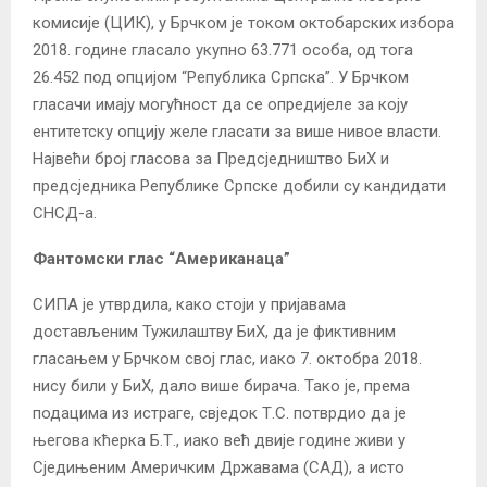
комисије (ЦИК), у Брчком је током октобарских избора
2018. године гласало укупно 63.771 особа, од тога
26.452 под опцијом “Република Српска”. У Брчком
гласачи имају могућност да се опредијеле за коју
ентитетску опцију желе гласати за више нивое власти.
Највећи број гласова за Предсједништво БиХ и
предсједника Републике Српске добили су кандидати
СНСД-а.
Фантомски глас “Американаца”
СИПА је утврдила, како стоји у пријавама
достављеним Тужилаштву БиХ, да је фиктивним
гласањем у Брчком свој глас, иако 7. октобра 2018.
нису били у БиХ, дало више бирача. Тако је, према
подацима из истраге, свједок Т.С. потврдио да је
његова кћерка Б.Т., иако већ двије године живи у
Сједињеним Америчким Државама (САД), а исто