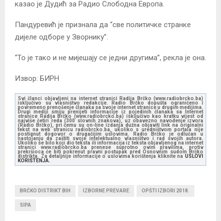
казао је Дудић за Радио Слободна Европа.
Пандуревић је признала да “све политичке странке
дијеле одборе у Зворнику”.
“То је тако и не мијешају се једни другима”, рекла је она.
Извор: БИРН
Svi članci objavljeni na internet stranici Radija Brčko (www.radiobrcko.ba)
isključivo su vlasništvo redakcije. Radio Brčko dopušta ograničeno i
povremeno prenošenje članaka sa svoje internet stranice u drugim medijima.
Drugi mediji smiju prenijeti informacije iz pojedinih članaka sa Internet
stranice Radija Brčko (www.radiobrcko.ba) isključivo kao kratku vijest od
najviše četiri reda (300 slovnih znakova), uz obavezno navođenje izvora
(Radio Brčko), pri čemu su on-line izdanja dužna objaviti link na originalni
tekst na web stranicu radiobrcko.ba, ukoliko s uredništvom portala nije
postignut dogovor o drugačijim uslovima. Radio Brčko je odlučan u
nastojanju da zaštiti svoje intelektualno vlasništvo i rad svojih autora.
Ukoliko se bilo koji dio teksta ili informacija iz teksta objavljenog na internet
stranici www.radiobrcko.ba prenese suprotno ovim pravilima, protiv
prekršioca će biti pokrenut pravni postupak pred Osnovnim sudom Brčko
distrikta. Za detaljnije informacije o uslovima korištenja kliknite na
USLOVI
KORIŠTENJA.
BRČKO DISTRIKT BIH
IZBORNE PREVARE
OPŠTI IZBORI 2018.
SIPA