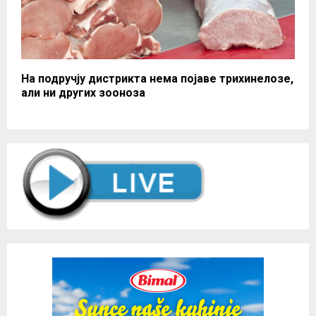
На подручју дистрикта нема појаве трихинелозе,
али ни других зооноза