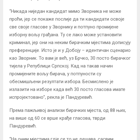
“Никада ниједан кандидат мимо Зворника не може
проћи, јер се покаже послије да ти кандидати освоје
све своје гласове у Зворнику и потпуно промијене
изборну вољу грађана. Ту се лако може установити
криминал, јер они на неким бирачким мјестима дописују
преференције. Исто је и у Добоју – идентичан сценарио
као Зворник. То вам је већ, уз Брчко, 30 посто бирачког
тијела у Републици Српској. Кад на такав начин
промијените вољу бирача, у потпуности су
обесмишљени резултати избора. Бесмислено је
излазити на изборе када већ 30 посто гласова имате
испројектовано”, рекла је Пандуревић.
Према пажљивој анализи бирачких мјеста, од 88 њих,
на више од 60 се врше крађе гласова, тврди
Пандуревић.
“На оним мјестима гдје се то не дешава, сасвим