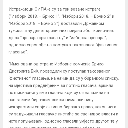
Истражиоци СИПА-е су за три везане истраге
(“Избори 2018. – Брчко 1”, “Избори 2018. – Брчко 2” и
“Избори 2018. – Брчко 3”) доставили Државном
тужилаштву девет кривичних пријава због кривичних
дјела “превара при гласању” и “изборна превара”,
односно спровођења поступка такозваног “фиктивног
гласања”.
“Именовани од стране Изборне комисије Брчко
Дистрикта БиХ, проводили су поступак такозваног
‘фиктивног’ гласања, на начин да су у бирачком списку,
на мјестима предвиђеним за потпис гласача, вршили
потписивање у име гласача који су се налазили на
наведеним бирачким списковима али нису
искористили своје активно бирачко право, након чега
су задуживали гласачке листиће за све нивое власти и
исте попуњавали, односно гласали умјесто другог, те у