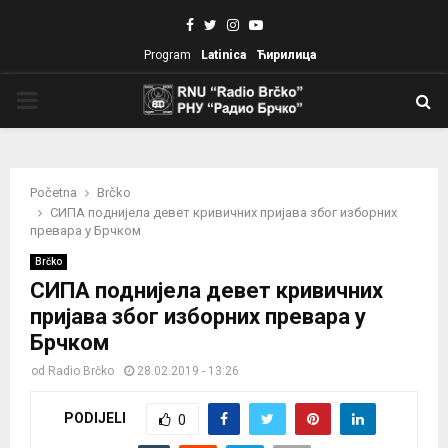
Facebook
Twitter
Instagram
Youtube
Program
Latinica
Ћирилица
PRIMARY
MENU
Početna
Brčko
СИПА поднијела девет кривичних пријава због изборних
превара у Брчком
Brčko
СИПА поднијела девет кривичних
пријава због изборних превара у
Брчком
od
Radio Brčko
28.02.2019 - 13:26
PODIJELI
0