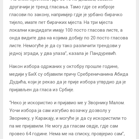
другачији је тренд гласања. Тамо гдје се изброје
гласови по закону, напримјер гдје је урбано бирачко
тијело, имате пет бирачких мјеста. На три мјеста
локални кандидати имају 100 посто гласова листе, а
онда видите два на којима добију по 20 посто гласова
листе. Немогуће је да су тако различити трендови у
једној згради, у два улаза”, казала је Пандуревић.
Након избора одржаних у октобру прошле године,
медији у БиХ су објавили причу Сребреничанина Абида
Дудића, који је рекао да је прије избора утврдио да је
пријављен да гласа из Србије.
“Неко је искористио и пријавио ме у Зворнику Малом.
Уочи избора ја сам изгубио возачку дозволу у
Зворнику, у Каракају, и могуће је да су искористили то
па ме пријавили. Не могу да гласам овдје, гдје сам
провео 64 године. Нема ме на списку, провјерио сам”,