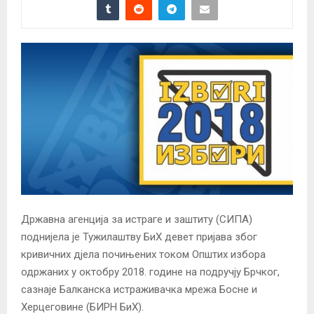
Државна агенција за истраге и заштиту (СИПА)
поднијела је Тужилаштву БиХ девет пријава због
кривичних дјела почињених током Општих избора
одржаних у октобру 2018. године на подручју Брчког,
сазнаје Балканска истраживачка мрежа Босне и
Херцеговине (БИРН БиХ).