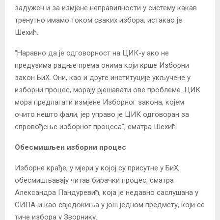
задужен и за измјене неправилности у систему какав
тренутно имамо током сваких избора, истакао је
Шехић.
“Наравно да је одговорност на ЦИК-у ако не
предузима радње према онима који крше Изборни
закон БиХ. Они, као и друге институције укључене у
изборни процес, морају рјешавати ове проблеме. ЦИК
мора предлагати измјене Изборног закона, којем
очито нешто фали, јер управо је ЦИК одговоран за
спровођење изборног процеса”, сматра Шехић.
Обесмишљен изборни процес
Изборне крађе, у мјери у којој су присутне у БиХ,
обесмишљавају читав бирачки процес, сматра
Александра Пандуревић, која је недавно саслушана у
СИПА-и као свједокиња у још једном предмету, који се
тиче избора у Зворнику.