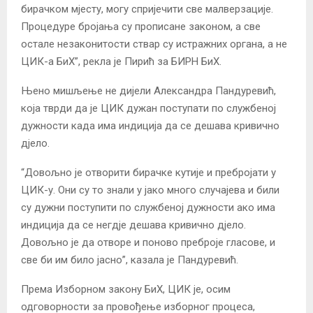
бирачком мјесту, могу спријечити све малверзације.
Процедуре бројања су прописане законом, а све
остале незаконитости ствар су истражних органа, а не
ЦИК-а БиХ”, рекла је Пирић за БИРН БиХ.
Њено мишљење не дијели Александра Пандуревић,
која тврди да је ЦИК дужан поступати по службеној
дужности када има индиција да се дешава кривично
дјело.
“Довољно је отворити бирачке кутије и пребројати у
ЦИК-у. Они су то знали у јако много случајева и били
су дужни поступити по службеној дужности ако има
индиција да се негдје дешава кривично дјело.
Довољно је да отворе и поново преброје гласове, и
све би им било јасно”, казала је Пандуревић.
Према Изборном закону БиХ, ЦИК је, осим
одговорности за провођење изборног процеса,