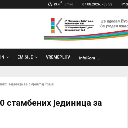
C
Brčko
07.08.2026. - 03:52
Imp
23.4
IN
EMISIJE
VREMEPLOV
˼
ених јединица за смјештај Рома
0 стамбених јединица за