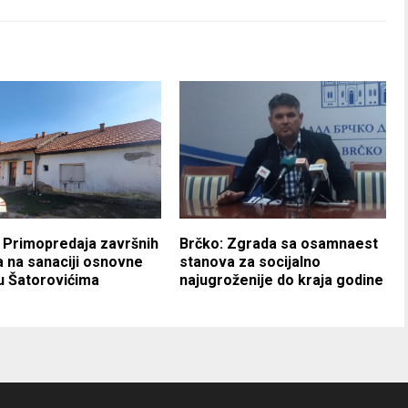
 Primopredaja završnih
Brčko: Zgrada sa osamnaest
 na sanaciji osnovne
stanova za socijalno
u Šatorovićima
najugroženije do kraja godine