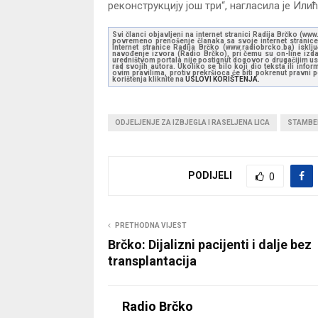
реконструкцију још три“, нагласила је Илић
Svi članci objavljeni na internet stranici Radija Brčko (w
povremeno prenošenje članaka sa svoje internet stranice 
Internet stranice Radija Brčko (www.radiobrcko.ba) isklj
navođenje izvora (Radio Brčko), pri čemu su on-line izdan
uredništvom portala nije postignut dogovor o drugačijim usl
rad svojih autora. Ukoliko se bilo koji dio teksta ili inf
ovim pravilima, protiv prekršioca će biti pokrenut pravni
korištenja kliknite na
USLOVI KORIŠTENJA.
ODJELJENJE ZA IZBJEGLA I RASELJENA LICA
STAMBE
PODIJELI
0
PRETHODNA VIJEST
Brčko: Dijalizni pacijenti i dalje bez
transplantacija
Radio Brčko