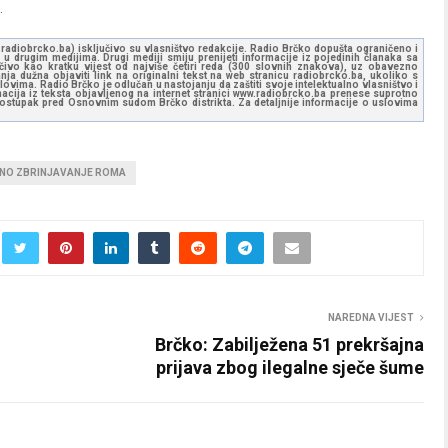
.
ww.radiobrcko.ba) isključivo su vlasništvo redakcije. Radio Brčko dopušta ograničeno i
u drugim medijima. Drugi mediji smiju prenijeti informacije iz pojedinih članaka sa
učivo kao kratku vijest od najviše četiri reda (300 slovnih znakova), uz obavezno
ja dužna objaviti link na originalni tekst na web stranicu radiobrcko.ba, ukoliko s
ovima. Radio Brčko je odlučan u nastojanju da zaštiti svoje intelektualno vlasništvo i
ormacija iz teksta objavljenog na internet stranici www.radiobrcko.ba prenese suprotno
 postupak pred Osnovnim sudom Brčko distrikta. Za detaljnije informacije o uslovima
NO ZBRINJAVANJE ROMA
NAREDNA VIJEST
Brčko: Zabilježena 51 prekršajna
prijava zbog ilegalne sječe šume