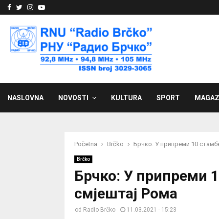
Facebook
Twitter
Instagram
Youtube
NASLOVNA
NOVOSTI
KULTURA
SPORT
MAGAZ
Početna
Brčko
Брчко: У припреми 10 стамб
Brčko
Брчко: У припреми 1
смјештај Рома
od
Radio Brčko
11.03.2021 - 15:23