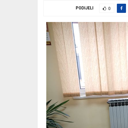
PODIJELI
0