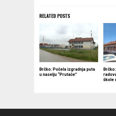
RELATED POSTS
Brčko: Počela izgradnja puta
Brčko:
u naselju “Prutače”
radova
škole 