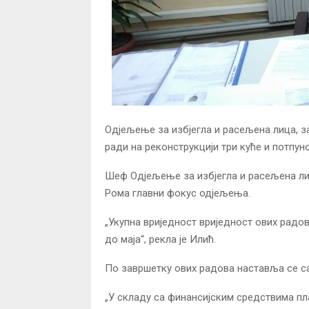
Одјељење за избјегла и расељена лица, з
ради на реконструкцији три куће и потпун
Шеф Одјељење за избјегла и расељена л
Рома главни фокус одјељења.
„Укупна вриједност вриједност ових радо
до маја“, рекла је Илић.
По завршетку ових радова наставља се са
„У складу са финансијским средствима пл