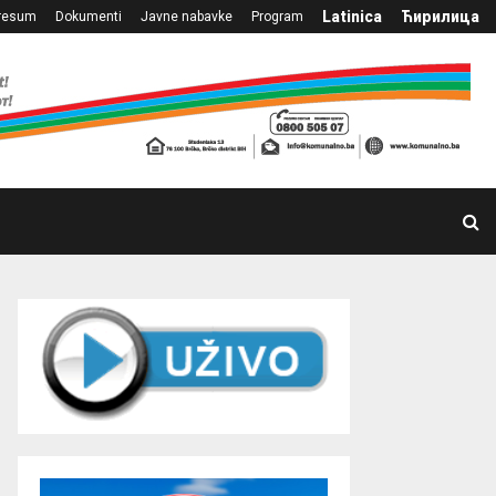
Latinica
Ћирилица
resum
Dokumenti
Javne nabavke
Program