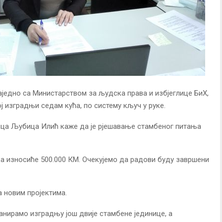
аједно са Министарством за људска права и избјеглице БиХ,
ој изградњи седам кућа, по систему кључ у руке.
ица Љубица Илић каже да је рјешавање стамбеног питања
ва износиће 500.000 КМ. Очекујемо да радови буду завршени
 новим пројектима.
анирамо изградњу још двије стамбене јединице, а