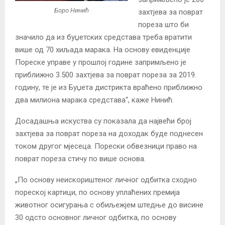
Боро Нинић
захтјева за поврат
пореза што би
значило да из буџетских средстава треба вратити
више од 70 хиљада марака. На основу евиденције
Пореске управе у прошлој године запримљено је
приближно 3.500 захтјева за поврат пореза за 2019.
годину, те је из Буџета дистрикта враћено приближно
два милиона марака средстава“, каже Нинић.
Досадашња искуства су показала да највећи број
захтјева за поврат пореза на доходак буде поднесен
током другог мјесеца. Порески обвезници право на
поврат пореза стичу по више основа.
„По основу неискориштеног личног одбитка сходно
пореској картици, по основу уплаћених премија
животног осигурања с обиљежјем штедње до висине
30 одсто основног личног одбитка, по основу