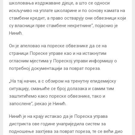
школовања издржаване дјеце, а што се односи
искључиво на уплате школарине и по основу камата на
стамбени кредит, а право остварују они обвезници који
су власници прве стамбене некретнине“, појаснио је
Нинић.
Он је апеловао на пореске обвезнике да се на
страници Пореске управе као и на истакнутим
огласним мјестима у Пореској управи информишу о
потребној документацији за поврат пореза.
„На тај начин, а с обзиром на тренутну епидемијску
ситуацију, смањиће се број долазака и самим тим
заштитићемо како пореске обвезнике, тако и
запослене“, рекао је Нинић.
Нинић је на крају истакао да је Пореска управа
дистрикта ове године унаприједила систем за
подношење захтјева за поврат пореза, те се већи дио