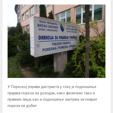
У Пореској управи дистрикта у току је подношење
пријава пореза на доходак, како физичких тако и
правних лица, као и подношење захтјева за поврат
пореза на добит.