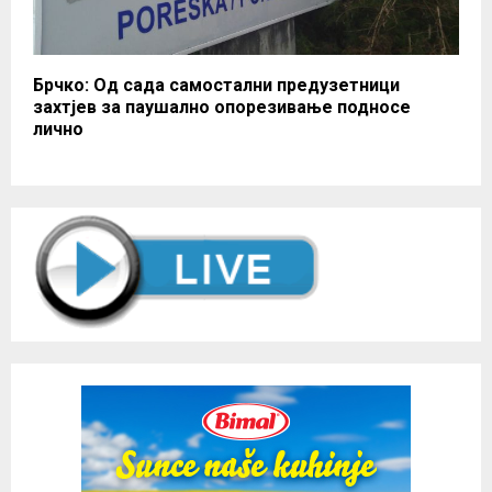
Брчко: Од сада самостални предузетници
захтјев за паушално опорезивање подносе
лично