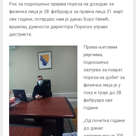
Рок за подношење пријава пореза на доходак за
физичка лица је 28. фебруар,а за правна лица 31. март
ове године, потврдио нам је данас Боро Нинић,
вршилац дужности директора Пореске управе
дистрикта.
Према његовим
ријечима,
подношење
захтјева за поврат
пореза на добит за
физичка лица је у
току и траје до 28.
фебруара ове
године.
„Од почетка године
до данас
запримљено је 200