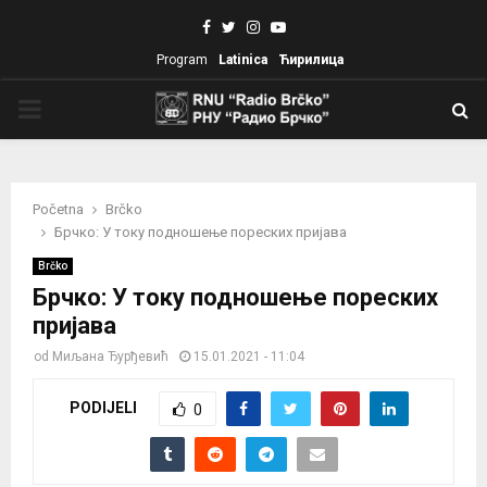
Facebook
Twitter
Instagram
Youtube
Program
Latinica
Ћирилица
PRIMARY
MENU
Početna
Brčko
Брчко: У току подношење пореских пријава
Brčko
Брчко: У току подношење пореских
пријава
od
Миљана Ђурђевић
15.01.2021 - 11:04
PODIJELI
0