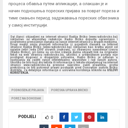
процеса обавља путем апликације, а олакшан је и
начин подношења пореских пријава за поврат пореза и
тиме смањен период задржавања пореских обвезника
у самој институцији.
Svi članci objavljeni na internet stranici Radija Brčko (www.radiobrcko.ba)
isključivo su vlasništvo redakcije. Radio Brčko dopušta ograničeno i
povremeno prenošenje članaka sa svoje internet stranice u drugim medijima.
Drugi mediji smiju prenijeti informacije iz pojedinih članaka sa Internet
stranice Radija Brčko (www.radiobrcko.ba) isključivo kao kratku vijest od
najviše četiri reda (300 slovnih znakova), uz obavezno navođenje izvora
(Radio Brčko), pri čemu su on-line izdanja dužna objaviti link na originalni
tekst na web stranicu radiobrcko.ba, ukoliko s uredništvom portala nije
postignut dogovor o drugačijim uslovima. Radio Brčko je odlučan u
nastojanju da zaštiti svoje intelektualno vlasništvo i rad svojih autora.
Ukoliko se bilo koji dio teksta ili informacija iz teksta objavljenog na internet
stranici www.radiobrcko.ba prenese suprotno ovim pravilima, protiv
prekršioca će biti pokrenut pravni postupak pred Osnovnim sudom Brčko
distrikta. Za detaljnije informacije o uslovima korištenja kliknite na
USLOVI
KORIŠTENJA.
PODNOŠENJE PRIJAVA
PORESKA UPRAVA BRČKO
POREZ NA DOHODAK
PODIJELI
0