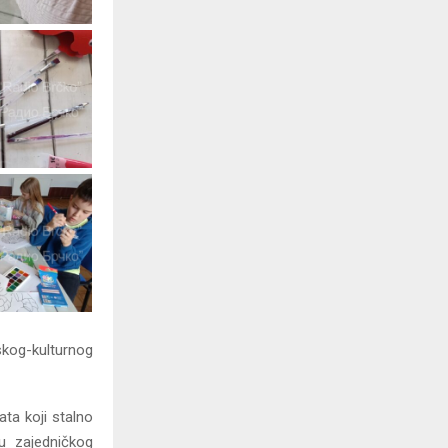
skog-kulturnog
ata koji stalno
u zajedničkog