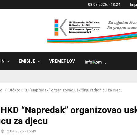
08.08.2026. - 18:24
Imp
IN
EMISIJE
VREMEPLOV
˼
ko
Brčko: HKD “Napredak” organizovao uskršnju radionicu za djecu
 HKD “Napredak” organizovao us
icu za djecu
12.04.2025 - 15:49