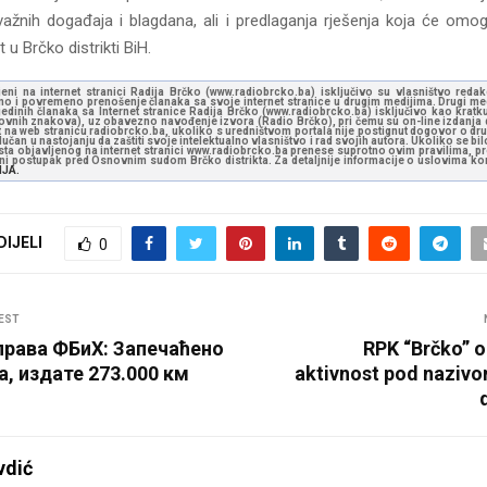
 važnih događaja i blagdana, ali i predlaganja rješenja koja će omog
ot u Brčko distrikti BiH.
jeni na internet stranici Radija Brčko (www.radiobrcko.ba) isključivo su vlasništvo reda
o i povremeno prenošenje članaka sa svoje internet stranice u drugim medijima. Drugi medi
jedinih članaka sa Internet stranice Radija Brčko (www.radiobrcko.ba) isključivo kao kratku
slovnih znakova), uz obavezno navođenje izvora (Radio Brčko), pri čemu su on-line izdanja d
st na web stranicu radiobrcko.ba, ukoliko s uredništvom portala nije postignut dogovor o dr
učan u nastojanju da zaštiti svoje intelektualno vlasništvo i rad svojih autora. Ukoliko se bilo 
ksta objavljenog na internet stranici www.radiobrcko.ba prenese suprotno ovim pravilima, pr
vni postupak pred Osnovnim sudom Brčko distrikta. Za detaljnije informacije o uslovima kori
NJA.
DIJELI
0
EST
права ФБиХ: Запечаћено
RPK “Brčko” 
а, издате 273.000 км
aktivnost pod naziv
vdić