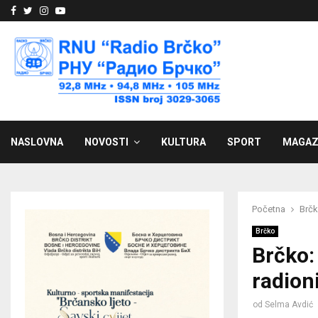
Facebook
Twitter
Instagram
Youtube
NASLOVNA
NOVOSTI
KULTURA
SPORT
MAGAZ
Početna
Brč
Brčko
Brčko:
radion
od
Selma Avdić