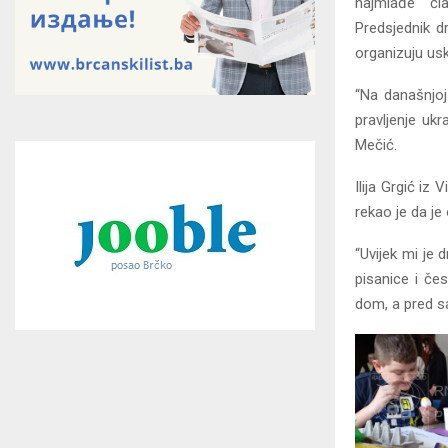
najmlađe čla
Predsjednik d
organizuju usk
“Na današnjoj 
pravljenje ukr
Mečić.
Ilija Grgić iz
rekao je da je
“Uvijek mi je 
pisanice i če
dom, a pred sa