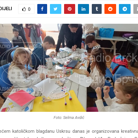
DIJELI
0
Foto: Selma Avdić
ećem katoličkom blagdanu Uskrsu danas je organizovana kreativn