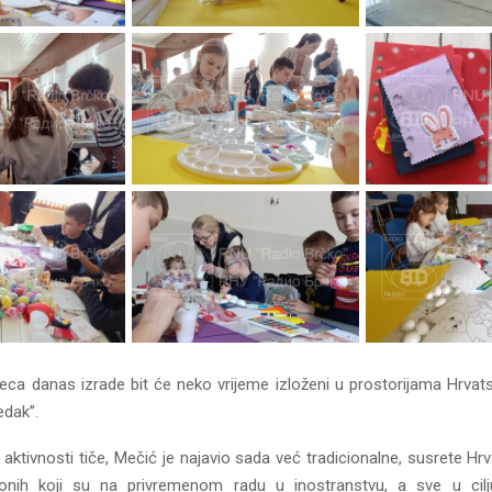
jeca danas izrade bit će neko vrijeme izloženi u prostorijama Hrvat
edak”.
h aktivnosti tiče, Mečić je najavio sada već tradicionalne, susrete Hrv
 onih koji su na privremenom radu u inostranstvu, a sve u cilj