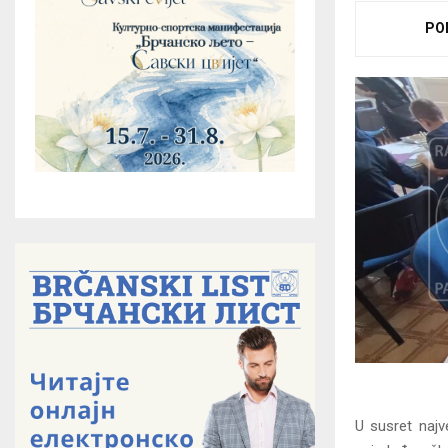
PO
U susret najv