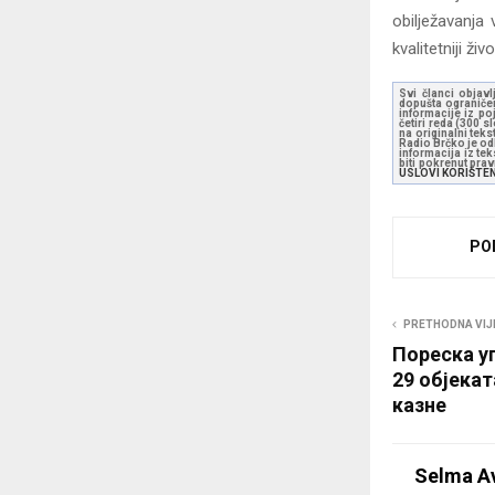
obilježavanja
kvalitetniji živ
Svi članci objavl
dopušta ograničen
informacije iz po
četiri reda (300 
na originalni tek
Radio Brčko je odl
informacija iz te
biti pokrenut pra
USLOVI KORIŠTE
PO
PRETHODNA VIJ
Пореска у
29 објекат
казне
Selma A