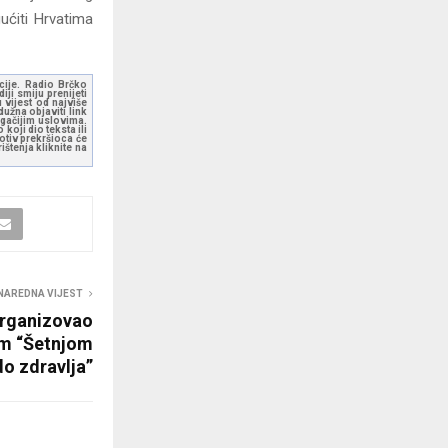
ućiti Hrvatima
kcije. Radio Brčko
ji smiju prenijeti
 vijest od najviše
užna objaviti link
ugačijim uslovima.
koji dio teksta ili
otiv prekršioca će
štenja kliknite na
NAREDNA VIJEST
organizovao
om “Šetnjom
do zdravlja”