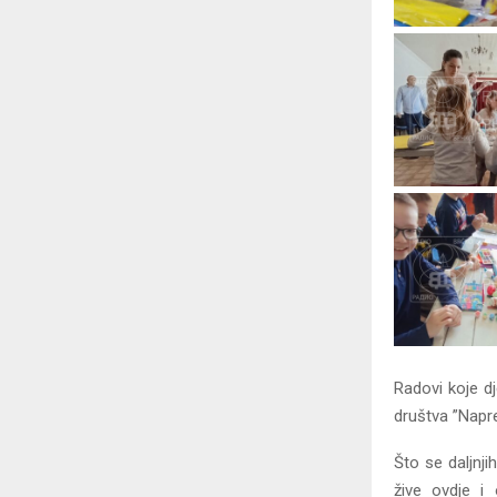
Radovi koje d
društva ”Napr
Što se daljnji
žive ovdje i