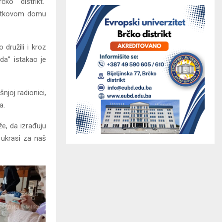
čko distrikt.
pretkovom domu
 družili i kroz
oda” istakao je
njoj radionici,
a.
že, da izrađuju
 ukrasi za naš