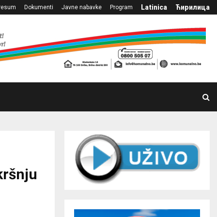
Latinica
Ћирилица
resum
Dokumenti
Javne nabavke
Program
kršnju