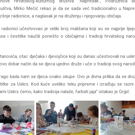
nove Hrvatskog-kulturnog društva “Napredak”, Podružnica Br
ruštva, Mirko Mečić rekao je da se sada već tradicionalno u Na
ršnje radionice, a naglasak je na druženju i njegovanju običaja.
radionici učestvovao je veliki broj mališana koji su se najprije lijepo
asa i čestitke naučili ponešto o običajima i tradiciji hrvatskog nar
 Vitanovića, otac dječaka i djevojčice koji su danas učestvovali na uskrš
 ovo dobar način da se djeca ujedno druže i uče o tradiciji svog narod
drago kada nam se djeca ovako okupe. Ovo je divna prilika da se dru
stitke za Uskrs. Kod kuće uveliko teku pripreme i izrađuju se razni
mi Uskrs ćemo, kako tradicija nalaže, farbati jaja” istakao je Grgić.