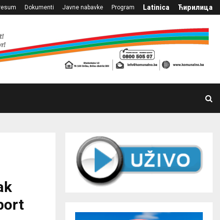
Latinica
Ћирилица
resum
Dokumenti
Javne nabavke
Program
ak
port