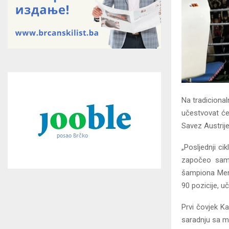
Na tradicional
učestvovat će 
Savez Austrije
„Posljednji ci
započeo sam 
šampiona Mensu
90 pozicije, u
Prvi čovjek Ka
saradnju sa ml