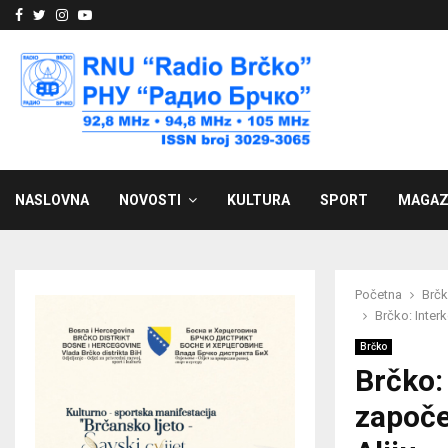
Facebook
Twitter
Instagram
Youtube
NASLOVNA
NOVOSTI
KULTURA
SPORT
MAGAZ
Početna
Brč
Brčko: Inter
Brčko
Brčko:
započe