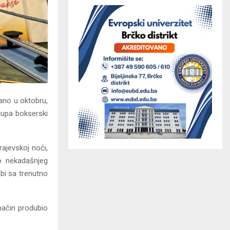
rano u oktobru,
stupa bokserski
rajevskoj noći,
o nekadašnjeg
 bi sa trenutno
 način produbio