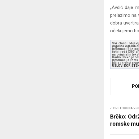
„Avdić daje 
prelazimo na t
dobra uvertir
očekujemo borb
Svi članci objavl
dopušta ograničen
informacije iz po
četiri reda (300 
na originalni tek
Radio Brčko je odl
informacija iz te
biti pokrenut pra
USLOVI KORIŠTE
PO
PRETHODNA VIJ
Brčko: Odr
romske mu