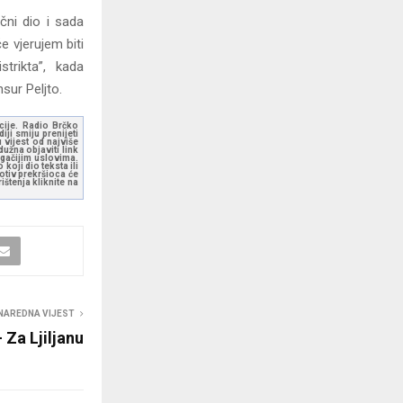
ni dio i sada
e vjerujem biti
strikta”, kada
sur Peljto.
kcije. Radio Brčko
ji smiju prenijeti
 vijest od najviše
užna objaviti link
ugačijim uslovima.
koji dio teksta ili
otiv prekršioca će
štenja kliknite na
NAREDNA VIJEST
Za Ljiljanu