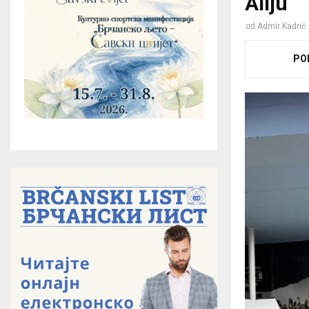
Aliju
od
Admir Kadrić
PO