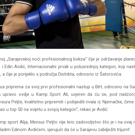
noj „Sarajevskoj noći profesionalnog boksa“ čije je održavanje plani
i Edin Avdić, Internacionalni prvak u polusrednjoj kategori, koji na
, a čije je porijeklo s područja Distrikta, odnosno iz Šatorovića.
klus priprema za svoj prvi profesionalni nastup u BiH, odnosno na Sa
upravo ovdje u Kamp Sport Ali, uvjeren da ću se, pod nadzor
ra Peljte, kvalitetno pripremiti i pobijediti rivala iz Njemačke, čime
čao u top 50 na svijetu u svojoj kategori“, rekao je Avdić.
mp sport Alija, Mensur Peljto nije krio zadovoljstvo što je i na ovaj
adim Edinom Avdićem, vjerujući da će u Sarajevu zabilježiti trijumf.