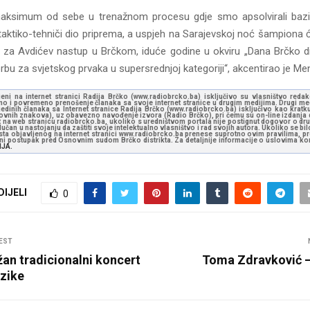
maksimum od sebe u trenažnom procesu gdje smo apsolvirali bazič
aktiko-tehniči dio priprema, a uspjeh na Sarajevskoj noć šampiona ć
a za Avdićev nastup u Brčkom, iduće godine u okviru „Dana Brčko di
u za svjetskog prvaka u supersrednjoj kategoriji“, akcentirao je Men
jeni na internet stranici Radija Brčko (www.radiobrcko.ba) isključivo su vlasništvo reda
o i povremeno prenošenje članaka sa svoje internet stranice u drugim medijima. Drugi medi
jedinih članaka sa Internet stranice Radija Brčko (www.radiobrcko.ba) isključivo kao kratku
slovnih znakova), uz obavezno navođenje izvora (Radio Brčko), pri čemu su on-line izdanja d
st na web stranicu radiobrcko.ba, ukoliko s uredništvom portala nije postignut dogovor o dr
učan u nastojanju da zaštiti svoje intelektualno vlasništvo i rad svojih autora. Ukoliko se bilo 
ksta objavljenog na internet stranici www.radiobrcko.ba prenese suprotno ovim pravilima, pr
vni postupak pred Osnovnim sudom Brčko distrikta. Za detaljnije informacije o uslovima kori
NJA.
DIJELI
0
EST
žan tradicionalni koncert
Toma Zdravković – 
zike