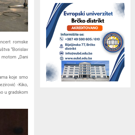
koncert romske
štva “Borislav
od motom „Dani
esama koje smo
ezirović -Kiko,
amo u gradskom