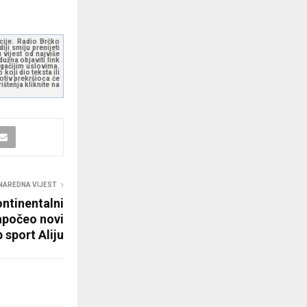
kcije. Radio Brčko
ji smiju prenijeti
 vijest od najviše
užna objaviti link
ugačijim uslovima.
koji dio teksta ili
otiv prekršioca će
štenja kliknite na
NAREDNA VIJEST
ontinentalni
apočeo novi
 sport Aliju