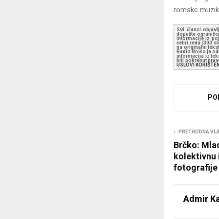
romske muzike“
Svi članci objavl
dopušta ograničen
informacije iz po
četiri reda (300 
na originalni tek
Radio Brčko je odl
informacija iz te
biti pokrenut pra
USLOVI KORIŠTE
PO
PRETHODNA VIJ
Brčko: Mladi
kolektivnu
fotografije
Admir Ka