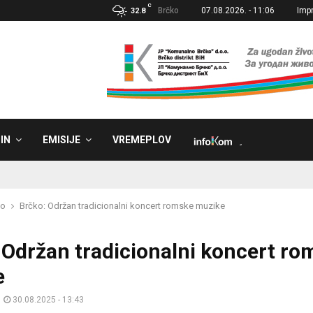
C
Brčko
07.08.2026. - 11:06
Imp
32.8
IN
EMISIJE
VREMEPLOV
˼
ko
Brčko: Održan tradicionalni koncert romske muzike
 Održan tradicionalni koncert ro
e
30.08.2025 - 13:43