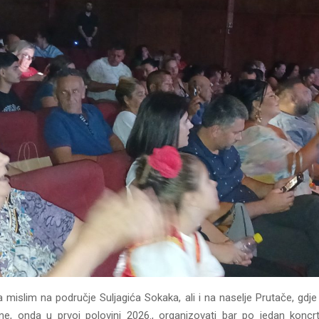
a mislim na područje Suljagića Sokaka, ali i na naselje Prutače, gd
ne, onda u prvoj polovini 2026., organizovati bar po jedan koncrt