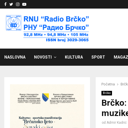
Facebook
Twitter
Instagram
Youtube
NASLOVNA
NOVOSTI
KULTURA
SPORT
MAGAZ
Početna
Brč
Brčko
Brčko:
muzik
od
Admir Kadrić