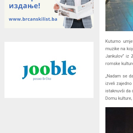
Kuturno umjet
muzike na koj
Jankulov” iz 
romske kulture
„Nadam se da 
izveli zajedno
istaknuvši da
Domu kulture, 