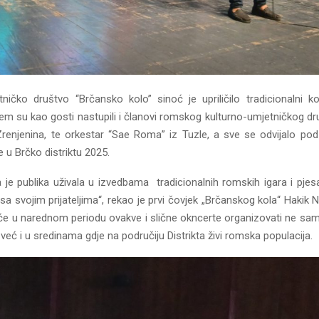
ničko društvo “Brčansko kolo” sinoć je upriličilo tradicionalni 
em su kao gosti nastupili i članovi romskog kulturno-umjetničkog dru
Zrenjenina, te orkestar “Sae Roma” iz Tuzle, a sve se odvijalo p
 u Brčko distriktu 2025.
je publika uživala u izvedbama tradicionalnih romskih igara i pj
 sa svojim prijateljima“, rekao je prvi čovjek „Brčanskog kola“ Hakik N
 će u narednom periodu ovakve i slične okncerte organizovati ne s
već i u sredinama gdje na područiju Distrikta živi romska populacija.