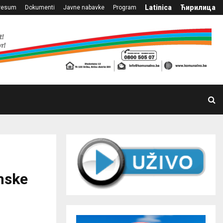
Latinica
Ћирилица
resum
Dokumenti
Javne nabavke
Program
mske