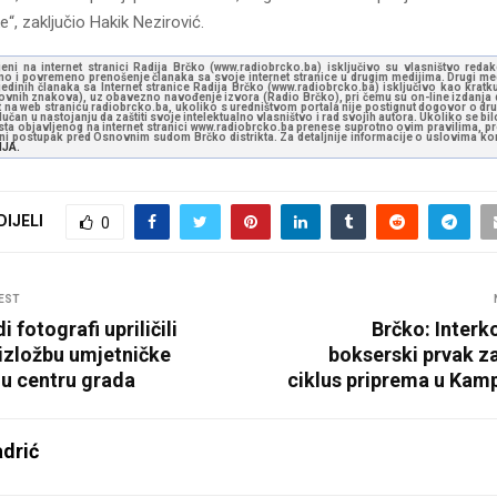
, zaključio Hakik Nezirović.
jeni na internet stranici Radija Brčko (www.radiobrcko.ba) isključivo su vlasništvo reda
o i povremeno prenošenje članaka sa svoje internet stranice u drugim medijima. Drugi medi
jedinih članaka sa Internet stranice Radija Brčko (www.radiobrcko.ba) isključivo kao kratku
slovnih znakova), uz obavezno navođenje izvora (Radio Brčko), pri čemu su on-line izdanja d
st na web stranicu radiobrcko.ba, ukoliko s uredništvom portala nije postignut dogovor o dr
učan u nastojanju da zaštiti svoje intelektualno vlasništvo i rad svojih autora. Ukoliko se bilo 
ksta objavljenog na internet stranici www.radiobrcko.ba prenese suprotno ovim pravilima, pr
vni postupak pred Osnovnim sudom Brčko distrikta. Za detaljnije informacije o uslovima kori
NJA.
DIJELI
0
EST
 fotografi upriličili
Brčko: Interk
 izložbu umjetničke
bokserski prvak z
 u centru grada
ciklus priprema u Kamp
drić