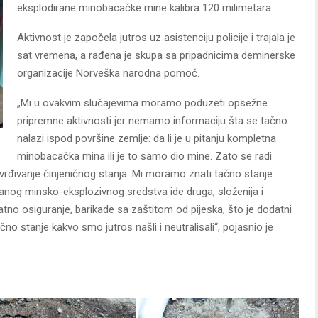
eksplodirane minobacačke mine kalibra 120 milimetara.
Aktivnost je započela jutros uz asistenciju policije i trajala je
sat vremena, a rađena je skupa sa pripadnicima deminerske
organizacije Norveška narodna pomoć.
„Mi u ovakvim slučajevima moramo poduzeti opsežne
pripremne aktivnosti jer nemamo informaciju šta se tačno
nalazi ispod površine zemlje: da li je u pitanju kompletna
minobacačka mina ili je to samo dio mine. Zato se radi
tvrđivanje činjeničnog stanja. Mi moramo znati tačno stanje
ranog minsko-eksplozivnog sredstva ide druga, složenija i
no osiguranje, barikade sa zaštitom od pijeska, što je dodatni
no stanje kakvo smo jutros našli i neutralisali“, pojasnio je