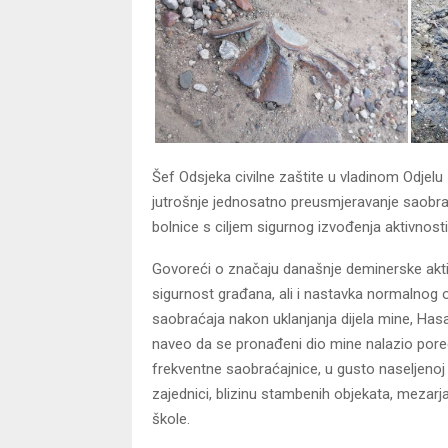
Šef Odsjeka civilne zaštite u vladinom Odjel
jutrošnje jednosatno preusmjeravanje saobrać
bolnice s ciljem sigurnog izvođenja aktivnosti, 
Govoreći o značaju današnje deminerske akti
sigurnost građana, ali i nastavka normalnog o
saobraćaja nakon uklanjanja dijela mine, Has
naveo da se pronađeni dio mine nalazio por
frekventne saobraćajnice, u gusto naseljenoj
zajednici, blizinu stambenih objekata, mezarj
škole.