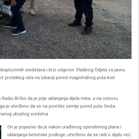
 eksplozivnih sredstava i brzi odgovor Vladinog Odjela za javnu
 iz proteklog rata na lokaciji pored magistralnog puta kod
Radio Brčko da je prije uklanjanja dijela mine, a na osnovu
ega je utvrđeno da se na površini zemlje pored puta ‘bivša
iranog ubojitog sredstva.
On je pojasnio da je nakon urađenog operativnog plana i
uklanjanja betonske podloge, utvrđeno da se radi o dijelu već