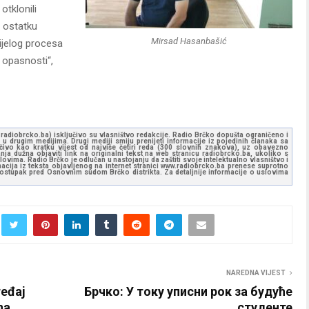
otklonili
o ostatku
Mirsad Hasanbašić
ijelog procesa
 opasnosti“,
ww.radiobrcko.ba) isključivo su vlasništvo redakcije. Radio Brčko dopušta ograničeno i
u drugim medijima. Drugi mediji smiju prenijeti informacije iz pojedinih članaka sa
učivo kao kratku vijest od najviše četiri reda (300 slovnih znakova), uz obavezno
ja dužna objaviti link na originalni tekst na web stranicu radiobrcko.ba, ukoliko s
ovima. Radio Brčko je odlučan u nastojanju da zaštiti svoje intelektualno vlasništvo i
ormacija iz teksta objavljenog na internet stranici www.radiobrcko.ba prenese suprotno
 postupak pred Osnovnim sudom Brčko distrikta. Za detaljnije informacije o uslovima
NAREDNA VIJEST
ređaj
Брчко: У току уписни рок за будуће
na
студенте