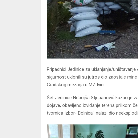
Pripadnici Jedinice za uklanjanje/uništavanje
sigurnost uklonili su jutros dio zaostale mine
Gradskog mezarja u MZ Ivici.
Šef Jedinice Nebojša Stjepanović kazao je za 
dojave, obavljeno izviđanje terena prilikom č
tvornica Izbor- Bolnica’, nalazi dio neeksplod