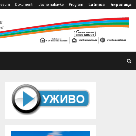
Latinica
Ћирилица
resum
Dokumenti
Javne nabavke
Program