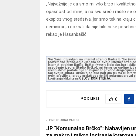
„Najvažnije je da smo mi vrlo brzo i kvalitetno 
opasnost od mine, a na svu sreću radilo se 
eksplozivnog sredstva, jer smo tek na kraju c
deminiranja doznali da nije bilo neke posebne
rekao je Hasanbašić.
Svi članci objavljeni na internet stranici Radija Brčko (w
povremeno prenošenje članaka sa svoje internet stranice 
Internet stranice Radija Brčko (www.radiobrcko.ba) isklj
navođenje izvora (Radio Brčko), pri čemu su on-line izdan
uredništvom portala nije postignut dogovor o drugačijim usl
rad svojih autora. Ukoliko se bilo koji dio teksta ili inf
ovim pravilima, protiv prekršioca će biti pokrenut pravni
korištenja kliknite na
USLOVI KORIŠTENJA.
PODIJELI
0
PRETHODNA VIJEST
JP “Komunalno Brčko”: Nabavljen u
za makro i mikro lociranje kvarova 