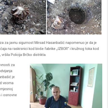
u za za javnu sigurnost Mirsad Hasanbašić napomenuo je da je
aja na raskrsnici kod bivše fabrike „IZBOR” i kružnog toka kod
vršila Policija Brčko distrikta.
vnosti za
dvijanja
anbašić je
ed veoma
 mjesnoj
a i osnovne