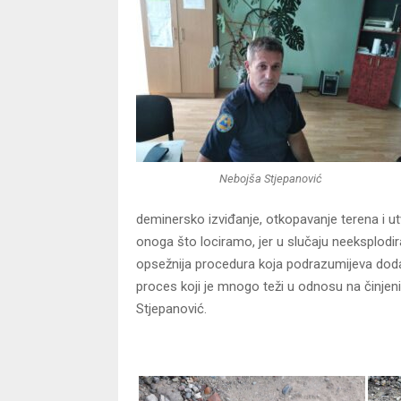
Nebojša Stjepanović
deminersko izviđanje, otkopavanje terena i u
onoga što lociramo, jer u slučaju neeksplodi
opsežnija procedura koja podrazumijeva dodat
proces koji je mnogo teži u odnosu na činjenič
Stjepanović.