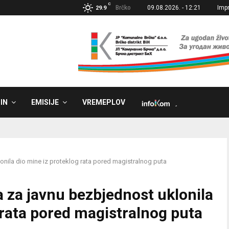
C
Brčko
09.08.2026. - 12:21
Imp
29.9
IN
EMISIJE
VREMEPLOV
˼
onila dio mine iz proteklog rata pored magistralnog puta
a za javnu bezbjednost uklonila
 rata pored magistralnog puta