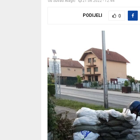
od
Suvad Alagić
21.06.2022 - 12:44
PODIJELI
0