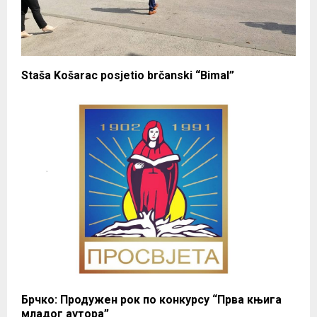
Staša Košarac posjetio brčanski “Bimal”
Брчко: Продужен рок по конкурсу “Прва књига
младог аутора”