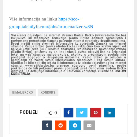
Više informacija na linku
https://sco-
group.talentlyft.com/jobs/hr-menadzer-w8N
Svi članci objavljeni na internet stranici Radija Brčko (www.radiobrcko.ba)
isključivo su vlasništvo redakcije. Radio Brčko dopušta ograničeno i
povremeno prenošenje članaka sa svoje internet stranice u drugim medijima.
Drugi mediji smiju prenijeti informacije iz pojedinih članaka sa Internet
stranice Radija Brčko (www.radiobrcko.ba) isključivo kao kratku vijest od
najviše četiri reda (300 slovnih znakova), uz obavezno navođenje izvora
(Radio Brčko), pri čemu su on-line izdanja dužna objaviti link na originalni
tekst na web stranicu radiobrcko.ba, ukoliko s uredništvom portala nije
postignut dogovor o drugačijim uslovima. Radio Brčko je odlučan u
nastojanju da zaštiti svoje intelektualno vlasništvo i rad svojih autora.
Ukoliko se bilo koji dio teksta ili informacija iz teksta objavljenog na internet
stranici www.radiobrcko.ba prenese suprotno ovim pravilima, protiv
prekršioca će biti pokrenut pravni postupak pred Osnovnim sudom Brčko
distrikta. Za detaljnije informacije o uslovima korištenja kliknite na
USLOVI
KORIŠTENJA.
BIMAL BRČKO
KONKURS
PODIJELI
0