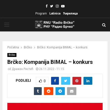
Facebook
Twitter
Instagram
Youtube
Program
Latinica
Ћирилица
PRIMARY
MENU
Početna
Brčko
Brčko: Kompanija BIMAL – konkurs
Brčko
Brčko: Kompanija BIMAL – konkurs
od
Дражен Ристић
26.11.2022 - 11:15
PODIJELI
0