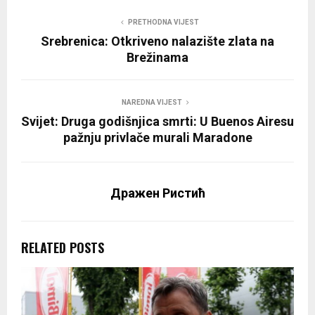
PRETHODNA VIJEST
Srebrenica: Otkriveno nalazište zlata na
Brežinama
NAREDNA VIJEST
Svijet: Druga godišnjica smrti: U Buenos Airesu
pažnju privlače murali Maradone
Дражен Ристић
RELATED POSTS