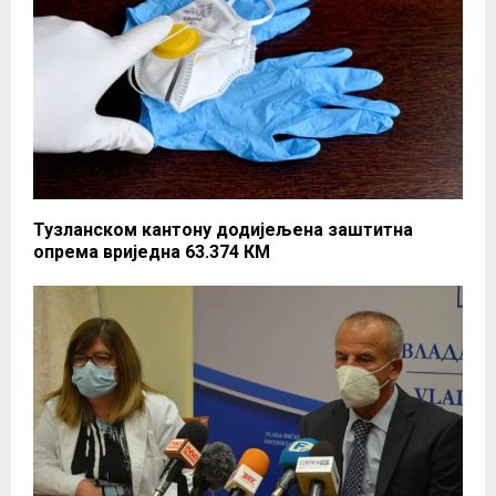
Тузланском кантону додијељена заштитна
опрема вриједна 63.374 КМ