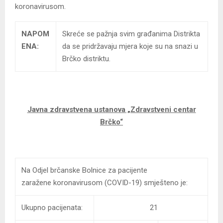
koronavirusom.
NAPOM
Skreće se pažnja svim građanima Distrikta
ENA:
da se pridržavaju mjera koje su na snazi u
Brčko distriktu.
Javna zdravstvena ustanova
„Zdravstveni centar
Brčko“
Na Odjel brčanske Bolnice za pacijente
zaražene
korona
virusom (COVID-19) smješteno je:
Ukupno pacijenata:
21