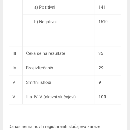
a) Pozitivni
141
b) Negativni
1510
III
Čeka se na rezultate
85
IV
Broj izliječenih
29
V
Smrtni ishodi
9
VI
II a-IV-V (aktivni slučajevi)
103
Danas nema novih registriranih slučajeva zaraze