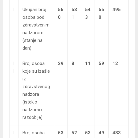
I
Ukupan broj
56
53
54
55
495
osoba pod
0
1
3
0
zdravstvenim
nadzorom
(stanje na
dan)
I
Broj osoba
29
8
11
59
12
I
koje su izašle
iz
zdravstvenog
nadzora
(isteklo
nadzorno
razdoblje)
I
Broj osoba
53
52
53
49
483