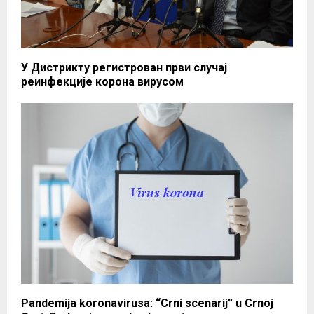
У Дистрикту регистрован први случај
реинфекције корона вирусом
Pandemija koronavirusa: “Crni scenarij” u Crnoj