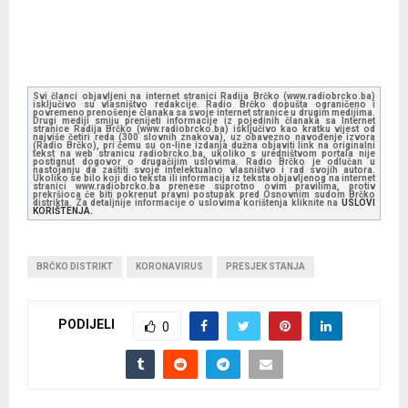
Svi članci objavljeni na internet stranici Radija Brčko (www.radiobrcko.ba)
isključivo su vlasništvo redakcije. Radio Brčko dopušta ograničeno i
povremeno prenošenje članaka sa svoje internet stranice u drugim medijima.
Drugi mediji smiju prenijeti informacije iz pojedinih članaka sa Internet
stranice Radija Brčko (www.radiobrcko.ba) isključivo kao kratku vijest od
najviše četiri reda (300 slovnih znakova), uz obavezno navođenje izvora
(Radio Brčko), pri čemu su on-line izdanja dužna objaviti link na originalni
tekst na web stranicu radiobrcko.ba, ukoliko s uredništvom portala nije
postignut dogovor o drugačijim uslovima. Radio Brčko je odlučan u
nastojanju da zaštiti svoje intelektualno vlasništvo i rad svojih autora.
Ukoliko se bilo koji dio teksta ili informacija iz teksta objavljenog na internet
stranici www.radiobrcko.ba prenese suprotno ovim pravilima, protiv
prekršioca će biti pokrenut pravni postupak pred Osnovnim sudom Brčko
distrikta. Za detaljnije informacije o uslovima korištenja kliknite na
USLOVI
KORIŠTENJA.
BRČKO DISTRIKT
KORONAVIRUS
PRESJEK STANJA
PODIJELI
0