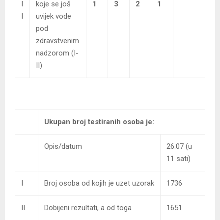
I
koje se još
1
3
2
1
I
uvijek vode
pod
zdravstvenim
nadzorom (I-
II)
Ukupan broj testiranih osoba je:
Opis/datum
26.07 (u
11 sati)
I
Broj osoba od kojih je uzet uzorak
1736
II
Dobijeni rezultati, a od toga
1651