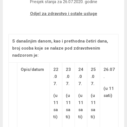
Presjek stanja za 26.07.2020. godine
Odj
el za zdravstvo i ostale usluge
S današnjim danom, kao i prethodna četiri dana,
broj osoba koje se nalaze pod zdravstvenim
nadzorom je:
Opis/datum
22
23
24
25
26.07
.0
.0
.0
.0
.
7.
7.
7.
7.
(u 11
(u
(u
(u
(u
sati)
11
11
11
11
sa
sa
sa
sa
ti)
ti)
ti)
ti)