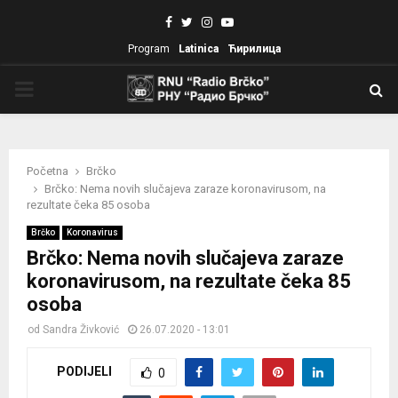
Facebook
Twitter
Instagram
Youtube
Program
Latinica
Ћирилица
PRIMARY
MENU
Početna
Brčko
Brčko: Nema novih slučajeva zaraze koronavirusom, na
rezultate čeka 85 osoba
Brčko
Koronavirus
Brčko: Nema novih slučajeva zaraze
koronavirusom, na rezultate čeka 85
osoba
od
Sandra Živković
26.07.2020 - 13:01
PODIJELI
0