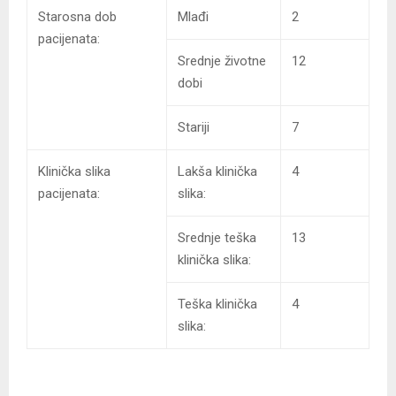
Starosna dob
Mlađi
2
pacijenata:
Srednje životne
12
dobi
Stariji
7
Klinička slika
Lakša klinička
4
pacijenata:
slika:
Srednje teška
13
klinička slika:
Teška klinička
4
slika: