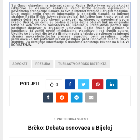
Svi članci objavljeni na internet stranici Radija Brčko (www.radiobrcko.ba)
isključivo su vlasništvo redakcije. Radio Brčko dopušta ograničeno i
povremeno prenošenje članaka sa svoje internet stranice u drugim medijima.
Drugi mediji smiju prenijeti informacije iz pojedinih članaka sa Internet
stranice Radija Brčko (www.radiobrcko.ba) isključivo kao kratku vijest od
najviše četiri reda (300 slovnih znakova), uz obavezno navođenje izvora
(Radio Brčko), pri čemu su on-line izdanja dužna objaviti link na originalni
tekst na web stranicu radiobrcko.ba, ukoliko s uredništvom portala nije
postignut dogovor o drugačijim uslovima. Radio Brčko je odlučan u
nastojanju da zaštiti svoje intelektualno vlasništvo i rad svojih autora.
Ukoliko se bilo koji dio teksta ili informacija iz teksta objavljenog na internet
stranici www.radiobrcko.ba prenese suprotno ovim pravilima, protiv
prekršioca će biti pokrenut pravni postupak pred Osnovnim sudom Brčko
distrikta. Za detaljnije informacije o uslovima korištenja kliknite na
USLOVI
KORIŠTENJA.
ADVOKAT
PRESUDA
TUŽILAŠTVO BRČKO DISTRIKTA
PODIJELI
0
PRETHODNA VIJEST
Brčko: Debata osnovaca u Bijeloj