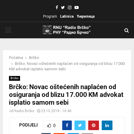
Facebook
Twitter
Instagram
Youtube
Program
Latinica
Ћирилица
PRIMARY
MENU
Početna
Brčko
Brčko: Novac oštećenih naplaćen od osiguranja od blizu 17.000
KM advokat isplatio samom sebi
Brčko
Brčko: Novac oštećenih naplaćen od
osiguranja od blizu 17.000 KM advokat
isplatio samom sebi
od
Radio Brčko
23.10.2018 - 16:40
PODIJELI
0