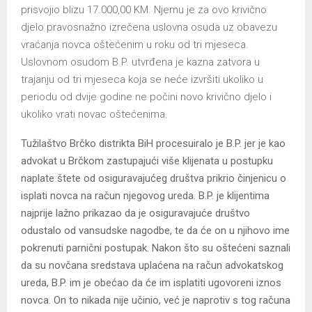
prisvojio blizu 17.000,00 KM. Njemu je za ovo krivično
djelo pravosnažno izrečena uslovna osuda uz obavezu
vraćanja novca oštećenim u roku od tri mjeseca.
Uslovnom osudom B.P. utvrđena je kazna zatvora u
trajanju od tri mjeseca koja se neće izvršiti ukoliko u
periodu od dvije godine ne počini novo krivično djelo i
ukoliko vrati novac oštećenima.
Tužilaštvo Brčko distrikta BiH procesuiralo je B.P. jer je kao
advokat u Brčkom zastupajući više klijenata u postupku
naplate štete od osiguravajućeg društva prikrio činjenicu o
isplati novca na račun njegovog ureda. B.P. je klijentima
najprije lažno prikazao da je osiguravajuće društvo
odustalo od vansudske nagodbe, te da će on u njihovo ime
pokrenuti parnični postupak. Nakon što su oštećeni saznali
da su novčana sredstava uplaćena na račun advokatskog
ureda, B.P. im je obećao da će im isplatiti ugovoreni iznos
novca. On to nikada nije učinio, već je naprotiv s tog računa