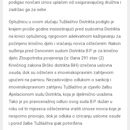
podigao novčani iznos uplaćen od osiguravajućeg društva i
zadržao ga za sebe.
Optužnicu u ovom slučaju Tužilaštvo Distrikta podiglo je
krajem prošle godine insisistirajući pred sudovima Distrikta
na krivici optuženog, njegovom adekvatnom kažnjavanju za
počinjeno krivično djelo i vraćanju novca oštećenim. Nakon
suđenja pred Osnovnim sudom Distrikta B.P. je za krivično
djelo Zloupotreba povjerenja (iz člana 291 stav (2)
Krivičnog zakona Brčko distrikta BiH) izrečena uslovna
osuda, dok su oštećeni s imovinskopravnim zahtjevom
upućeni na parnicu. Nezadovoljno odlukom o sankciji i
imovinskopravnom zahtjevu Tužilaštvo je izjavilo žalbu
Apelacionom sudu Distrikta, koja je djelimično uvažena.
Tako je po pravosnažnoj odluci ovog suda B.P. dužan u
roku od tri mjeseca oštećenima vratiti iznose novca koje je
nesporno prisvojio, dok je odluka o izricanju uslovne osude
i pored žalbe Tužilaštva ipak potvrđena.