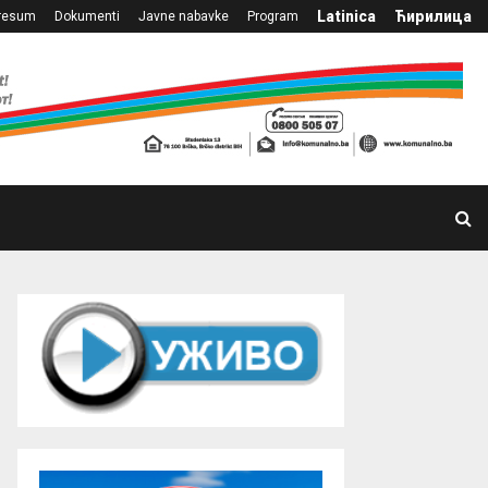
Latinica
Ћирилица
resum
Dokumenti
Javne nabavke
Program