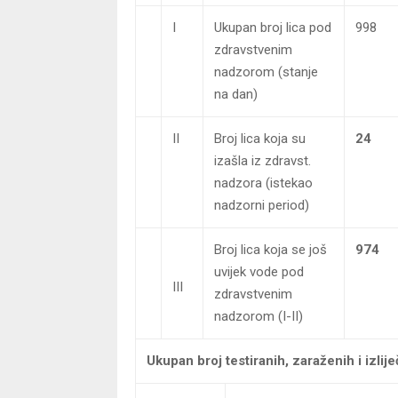
I
Ukupan broj lica pod
998
zdravstvenim
nadzorom (stanje
na dan)
II
Broj lica koja su
24
izašla iz zdravst.
nadzora (istekao
nadzorni period)
Broj lica koja se još
974
uvijek vode pod
III
zdravstvenim
nadzorom (I-II)
Ukupan broj testiranih, zaraženih i izlije