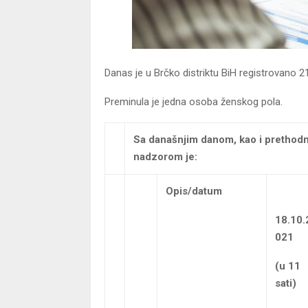
Danas je u Brčko distriktu BiH registrovano 
Preminula je jedna osoba ženskog pola.
Sa današnjim danom, kao i prethodn
nadzorom je:
Opis/datum
18.10.
021
(u 11
sati)