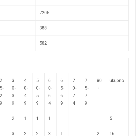
7205
388
582
2
3
4
5
6
6
7
7
80
ukupno
5-
0-
0-
0-
0-
5-
0-
5-
+
2
3
4
5
6
6
7
7
9
9
9
9
4
9
4
9
2
1
1
1
5
3
2
2
3
1
2
16