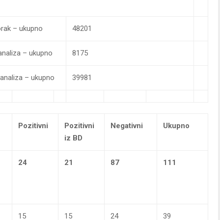
zorak – ukupno
48201
 analiza – ukupno
8175
 analiza – ukupno
39981
Pozitivni
Pozitivni
Negativni
Ukupno
iz BD
24
21
87
111
15
15
24
39