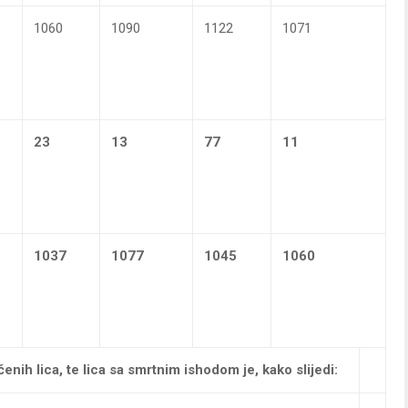
1060
1090
1122
1071
23
13
77
11
1037
1077
1045
1060
čenih lica, te lica sa smrtnim ishodom je, kako slijedi: