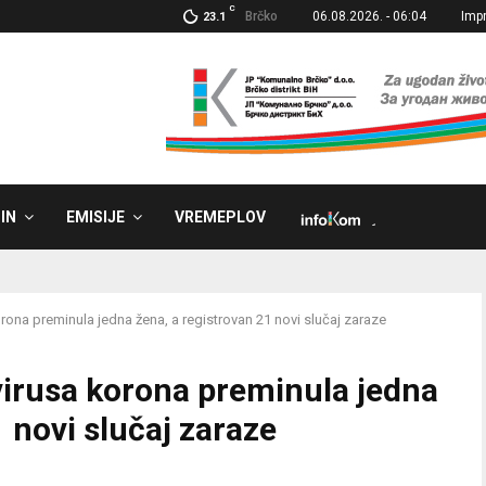
C
Brčko
06.08.2026. - 06:04
Imp
23.1
IN
EMISIJE
VREMEPLOV
˼
rona preminula jedna žena, a registrovan 21 novi slučaj zaraze
virusa korona preminula jedna
 novi slučaj zaraze