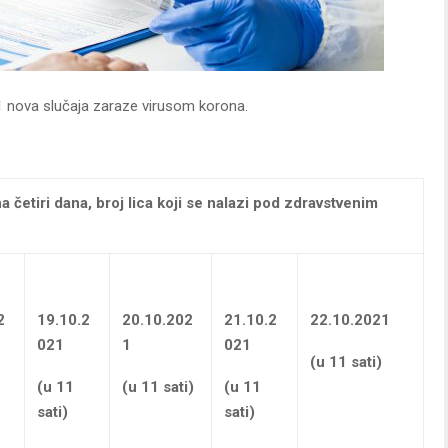
21 nova slučaja zaraze virusom korona.
a četiri dana,
broj lica koji se nalazi pod zdravstvenim
2
19.10.2
20.10.202
21.10.2
22.10.2021
021
1
021
(u 11 sati)
(u 11
(u 11 sati)
(u 11
sati)
sati)