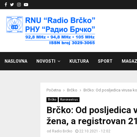
Facebook
Twitter
Instagram
Youtube
NASLOVNA
NOVOSTI
KULTURA
SPORT
MAGAZ
Početna
Brčko
Brčko: Od posljedica virusa ko
Brčko
Koronavirus
Brčko: Od posljedica 
žena, a registrovan 21
od
Radio Brčko
22.10.2021 - 12:02