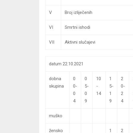
V
Broj izliječenih
VI
Smrtni ishodi
VII
Aktivni slučajevi
datum 22.10.2021
dobna
0
0
10
1
2
skupina
0-
5-
-
5-
0-
0
0
14
1
2
4
9
9
4
muško
žensko
1
2