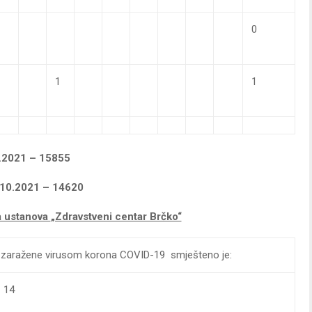
0
1
1
.2021 – 15855
.10.2021 – 14620
a ustanova
„Zdravstveni centar Brčko“
nte zaražene virusom korona COVID-19 smješteno je:
14