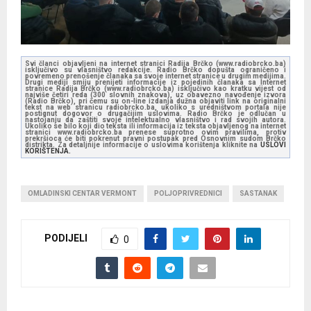
Svi članci objavljeni na internet stranici Radija Brčko (www.radiobrcko.ba)
isključivo su vlasništvo redakcije. Radio Brčko dopušta ograničeno i
povremeno prenošenje članaka sa svoje internet stranice u drugim medijima.
Drugi mediji smiju prenijeti informacije iz pojedinih članaka sa Internet
stranice Radija Brčko (www.radiobrcko.ba) isključivo kao kratku vijest od
najviše četiri reda (300 slovnih znakova), uz obavezno navođenje izvora
(Radio Brčko), pri čemu su on-line izdanja dužna objaviti link na originalni
tekst na web stranicu radiobrcko.ba, ukoliko s uredništvom portala nije
postignut dogovor o drugačijim uslovima. Radio Brčko je odlučan u
nastojanju da zaštiti svoje intelektualno vlasništvo i rad svojih autora.
Ukoliko se bilo koji dio teksta ili informacija iz teksta objavljenog na internet
stranici www.radiobrcko.ba prenese suprotno ovim pravilima, protiv
prekršioca će biti pokrenut pravni postupak pred Osnovnim sudom Brčko
distrikta. Za detaljnije informacije o uslovima korištenja kliknite na
USLOVI
KORIŠTENJA.
OMLADINSKI CENTAR VERMONT
POLJOPRIVREDNICI
SASTANAK
PODIJELI
0