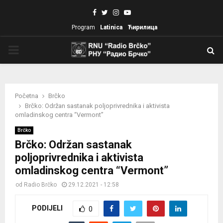
Facebook
Twitter
Instagram
Youtube
Program
Latinica
Ћирилица
PRIMARY
MENU
Početna
Brčko
Brčko: Održan sastanak poljoprivrednika i aktivista
omladinskog centra “Vermont”
Brčko
Brčko: Održan sastanak
poljoprivrednika i aktivista
omladinskog centra “Vermont”
od
Radio Brčko
29.12.2021 - 12:58
PODIJELI
0