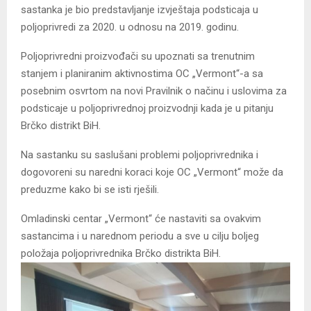
sastanka je bio predstavljanje izvještaja podsticaja u
poljoprivredi za 2020. u odnosu na 2019. godinu.
Poljoprivredni proizvođači su upoznati sa trenutnim
stanjem i planiranim aktivnostima OC „Vermont“-a sa
posebnim osvrtom na novi Pravilnik o načinu i uslovima za
podsticaje u poljoprivrednoj proizvodnji kada je u pitanju
Brčko distrikt BiH.
Na sastanku su saslušani problemi poljoprivrednika i
dogovoreni su naredni koraci koje OC „Vermont“ može da
preduzme kako bi se isti rješili.
Omladinski centar „Vermont“ će nastaviti sa ovakvim
sastancima i u narednom periodu a sve u cilju boljeg
položaja poljoprivrednika Brčko distrikta BiH.