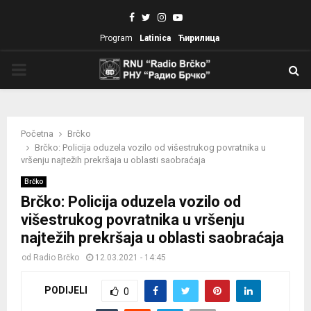
Facebook
Twitter
Instagram
Youtube
Program
Latinica
Ћирилица
PRIMARY
MENU
Početna
Brčko
Brčko: Policija oduzela vozilo od višestrukog povratnika u
vršenju najtežih prekršaja u oblasti saobraćaja
Brčko
Brčko: Policija oduzela vozilo od
višestrukog povratnika u vršenju
najtežih prekršaja u oblasti saobraćaja
od
Radio Brčko
12.03.2021 - 14:45
PODIJELI
0