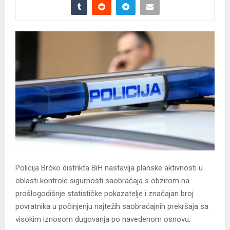
Policija Brčko distrikta BiH nastavlja planske aktivnosti u
oblasti kontrole sigurnosti saobraćaja s obzirom na
prošlogodišnje statističke pokazatelje i značajan broj
povratnika u počinjenju najtežih saobraćajnih prekršaja sa
visokim iznosom dugovanja po navedenom osnovu.