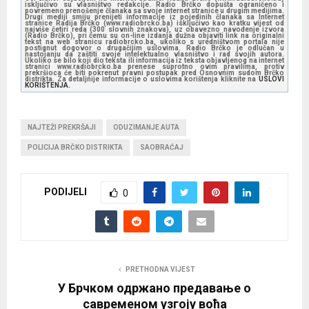
isključivo su vlasništvo redakcije. Radio Brčko dopušta ograničeno i
povremeno prenošenje članaka sa svoje internet stranice u drugim medijima.
Drugi mediji smiju prenijeti informacije iz pojedinih članaka sa Internet
stranice Radija Brčko (www.radiobrcko.ba) isključivo kao kratku vijest od
najviše četiri reda (300 slovnih znakova), uz obavezno navođenje izvora
(Radio Brčko), pri čemu su on-line izdanja dužna objaviti link na originalni
tekst na web stranicu radiobrcko.ba, ukoliko s uredništvom portala nije
postignut dogovor o drugačijim uslovima. Radio Brčko je odlučan u
nastojanju da zaštiti svoje intelektualno vlasništvo i rad svojih autora.
Ukoliko se bilo koji dio teksta ili informacija iz teksta objavljenog na internet
stranici www.radiobrcko.ba prenese suprotno ovim pravilima, protiv
prekršioca će biti pokrenut pravni postupak pred Osnovnim sudom Brčko
distrikta. Za detaljnije informacije o uslovima korištenja kliknite na
USLOVI
KORIŠTENJA.
NAJTEŽI PREKRŠAJI
ODUZIMANJE AUTA
POLICIJA BRČKO DISTRIKTA
SAOBRAĆAJ
PODIJELI
0
PRETHODNA VIJEST
У Брчком одржано предавање о
савременом узгоју воћа