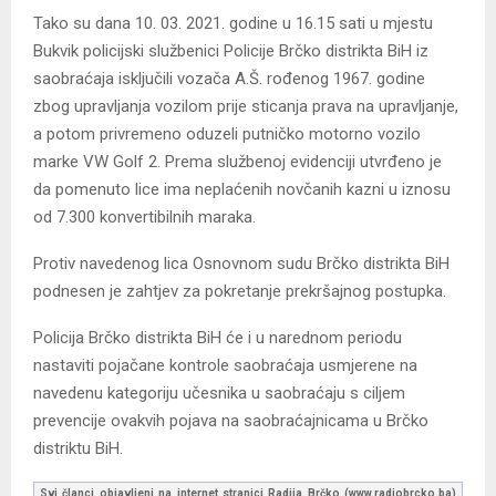
Tako su dana 10. 03. 2021. godine u 16.15 sati u mjestu
Bukvik policijski službenici Policije Brčko distrikta BiH iz
saobraćaja isključili vozača A.Š. rođenog 1967. godine
zbog upravljanja vozilom prije sticanja prava na upravljanje,
a potom privremeno oduzeli putničko motorno vozilo
marke VW Golf 2. Prema službenoj evidenciji utvrđeno je
da pomenuto lice ima neplaćenih novčanih kazni u iznosu
od 7.300 konvertibilnih maraka.
Protiv navedenog lica Osnovnom sudu Brčko distrikta BiH
podnesen je zahtjev za pokretanje prekršajnog postupka.
Policija Brčko distrikta BiH će i u narednom periodu
nastaviti pojačane kontrole saobraćaja usmjerene na
navedenu kategoriju učesnika u saobraćaju s ciljem
prevencije ovakvih pojava na saobraćajnicama u Brčko
distriktu BiH.
Svi članci objavljeni na internet stranici Radija Brčko (www.radiobrcko.ba)