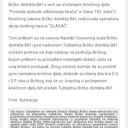
Brčko distrikta BiH u vezi sa izvršenjem krivičnog djela
“Povreda slobode odlučivanja birača” iz člana 192. stav(1)
Krivičnog zakona Brčko distrikta BiH, realizovala operativnu
akciju kodnog naziva “GLASAČ”.
Tom prilikom su na osnovu Naredbi Osnovnog suda Brčko
distrikta BiH i pod nadzorom Tužilaštva Brčko distrikta BiH
izvršeni pretresi na dvije lokacije na području Brčkog,
kojom prilikom su pronađeni materijalni dokazi važni za
ovaj krivični postupak. Zbog osnova sumnje da su počinili
gore navedena krivična djela, slobode su lišena dva lica E.S.
i S.P. oba iz Brčkog, koji će uz Izvještaj o počinjenom
krivičnom djelu biti predati Tužilaštvu Brčko distrikta BiH.
Foto: Ilustracija
Svi članci objavljeni na internet stranici Radija Brčko (www.radiobrcko.ba)
isključivo su vlasništvo redakcije. Radio Brčko dopušta ograničeno i
povremeno prenošenje članaka sa svoje internet stranice u drugim medijima.
Drugi mediji smiju prenijeti informacije iz pojedinih članaka sa Internet
stranice Radija Brčko (www.radiobrcko.ba) isključivo kao kratku vijest od
najviše četiri reda (300 slovnih znakova), uz obavezno navođenje izvora
(Radio Brčko), pri čemu su on-line izdanja dužna objaviti link na originalni