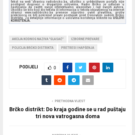
tekst na web stranicu radiobrcko.ba, ukoliko s uredništvom portala nije
postignut dogovor o drugačijim uslovima. Radio Brčko je odlučan u
nastojanju da zaštiti svoje intelektualno vlasništvo i rad svojih autora.
Ukoliko se bilo koji dio teksta ili informacija iz teksta objavljenog na internet
stranici www.radiobrcko.ba prenese suprotno ovim pravilima, protiv
prekršioca će biti pokrenut pravni postupak pred Osnovnim sudom Brčko
distrikta. Za detaljnije informacije o uslovima korištenja kliknite na
USLOVI
KORIŠTENJA.
AKCIJA KODNOG NAZIVA "GLASAČ"
IZBORNE PREVARE
POLICIJA BRČKO DISTRIKTA
PRETRESI I HAPŠENJA
PODIJELI
0
PRETHODNA VIJEST
Brčko distrikt: Do kraja godine se u rad puštaju
tri nova vatrogasna doma