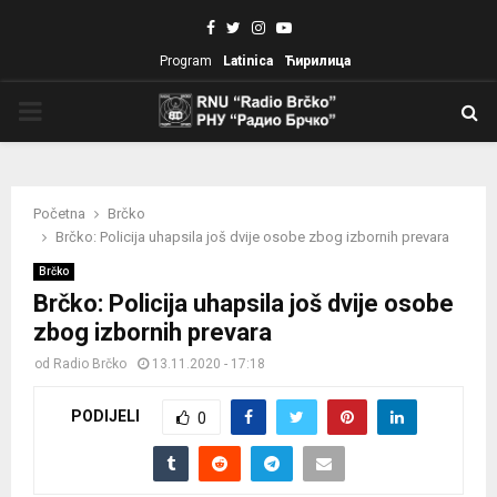
Facebook
Twitter
Instagram
Youtube
Program
Latinica
Ћирилица
PRIMARY
MENU
Početna
Brčko
Brčko: Policija uhapsila još dvije osobe zbog izbornih prevara
Brčko
Brčko: Policija uhapsila još dvije osobe
zbog izbornih prevara
od
Radio Brčko
13.11.2020 - 17:18
PODIJELI
0