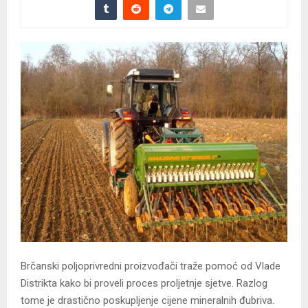
Brčanski poljoprivredni proizvođači traže pomoć od Vlade
Distrikta kako bi proveli proces proljetnje sjetve. Razlog
tome je drastično poskupljenje cijene mineralnih đubriva.