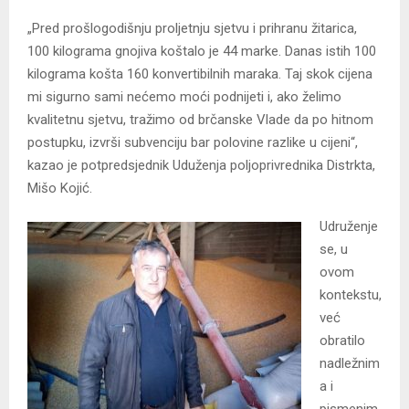
„Pred prošlogodišnju proljetnju sjetvu i prihranu žitarica,
100 kilograma gnojiva koštalo je 44 marke. Danas istih 100
kilograma košta 160 konvertibilnih maraka. Taj skok cijena
mi sigurno sami nećemo moći podnijeti i, ako želimo
kvalitetnu sjetvu, tražimo od brčanske Vlade da po hitnom
postupku, izvrši subvenciju bar polovine razlike u cijeni“,
kazao je potpredsjednik Uduženja poljoprivrednika Distrkta,
Mišo Kojić.
Udruženje
se, u
ovom
kontekstu,
već
obratilo
nadležnim
a i
pismenim