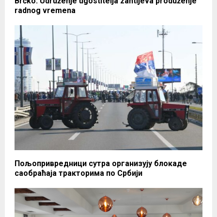
Brčko: Udruženje ugostitelja zahtijeva produženje
radnog vremena
Пољопривредници сутра организују блокаде
саобраћаја тракторима по Србији