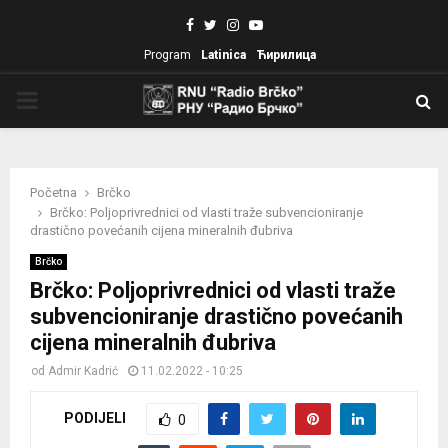
Facebook
Twitter
Instagram
Youtube
Program
Latinica
Ћирилица
PRIMARY
MENU
Početna
Brčko
Brčko: Poljoprivrednici od vlasti traže subvencioniranje
drastično povećanih cijena mineralnih đubriva
Brčko
Brčko: Poljoprivrednici od vlasti traže
subvencioniranje drastično povećanih
cijena mineralnih đubriva
od
Admir Kadrić
11.02.2022 - 10:25
PODIJELI
0