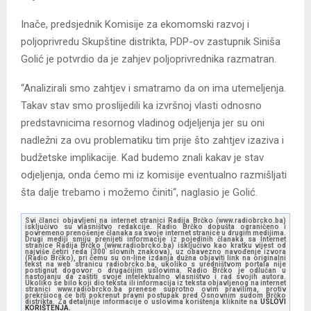
Inače, predsjednik Komisije za ekomomski razvoj i
poljoprivredu Skupštine distrikta, PDP-ov zastupnik Siniša
Golić je potvrdio da je zahjev poljoprivrednika razmatran.
“Analizirali smo zahtjev i smatramo da on ima utemeljenja.
Takav stav smo proslijedili ka izvršnoj vlasti odnosno
predstavnicima resornog vladinog odjeljenja jer su oni
nadležni za ovu problematiku tim prije što zahtjev izaziva i
budžetske implikacije. Kad budemo znali kakav je stav
odjeljenja, onda ćemo mi iz komisije eventualno razmišljati
šta dalje trebamo i možemo činiti“, naglasio je Golić.
Svi članci objavljeni na internet stranici Radija Brčko (www.radiobrcko.ba)
isključivo su vlasništvo redakcije. Radio Brčko dopušta ograničeno i
povremeno prenošenje članaka sa svoje internet stranice u drugim medijima.
Drugi mediji smiju prenijeti informacije iz pojedinih članaka sa Internet
stranice Radija Brčko (www.radiobrcko.ba) isključivo kao kratku vijest od
najviše četiri reda (300 slovnih znakova), uz obavezno navođenje izvora
(Radio Brčko), pri čemu su on-line izdanja dužna objaviti link na originalni
tekst na web stranicu radiobrcko.ba, ukoliko s uredništvom portala nije
postignut dogovor o drugačijim uslovima. Radio Brčko je odlučan u
nastojanju da zaštiti svoje intelektualno vlasništvo i rad svojih autora.
Ukoliko se bilo koji dio teksta ili informacija iz teksta objavljenog na internet
stranici www.radiobrcko.ba prenese suprotno ovim pravilima, protiv
prekršioca će biti pokrenut pravni postupak pred Osnovnim sudom Brčko
distrikta. Za detaljnije informacije o uslovima korištenja kliknite na
USLOVI
KORIŠTENJA.