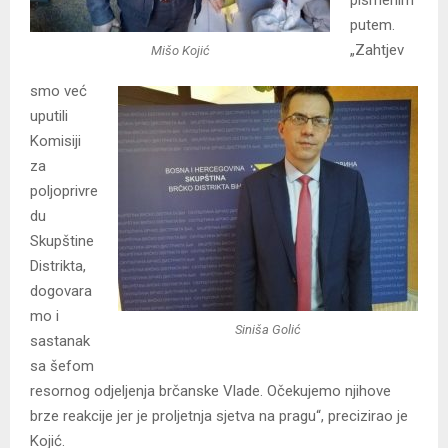
putem.
„Zahtjev
Mišo Kojić
smo već
uputili
Komisiji
za
poljoprivre
du
Skupštine
Distrikta,
dogovara
mo i
Siniša Golić
sastanak
sa šefom
resornog odjeljenja brčanske Vlade. Očekujemo njihove
brze reakcije jer je proljetnja sjetva na pragu“, precizirao je
Kojić.