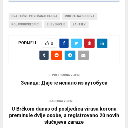
DRASTIČNO POVEĆANJE CIJENA
MINERALNA ĐUBRIVA
POLJOPRIVREDNICI
SUBVENICIJE
ZAHTJEV
PODIJELI
0
PRETHODNA VIJEST
Зеница: Дијете испало из аутобуса
NAREDNA VIJEST
U Brčkom danas od posljedica virusa korona
preminule dvije osobe, a registrovano 20 novih
slučajeva zaraze