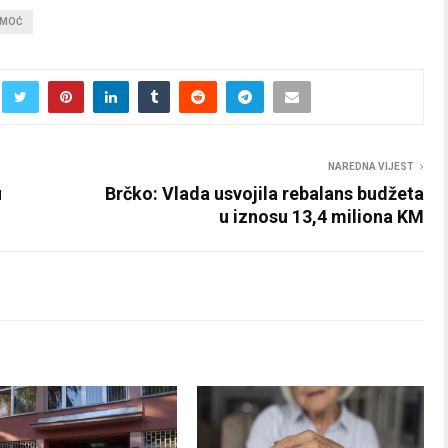
OMOĆ
NAREDNA VIJEST
u
Brčko: Vlada usvojila rebalans budžeta
u iznosu 13,4 miliona KM