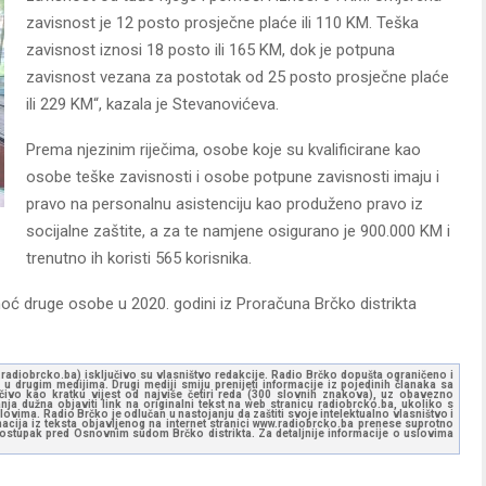
zavisnost je 12 posto prosječne plaće ili 110 KM. Teška
zavisnost iznosi 18 posto ili 165 KM, dok je potpuna
zavisnost vezana za postotak od 25 posto prosječne plaće
ili 229 KM“, kazala je Stevanovićeva.
Prema njezinim riječima, osobe koje su kvalificirane kao
osobe teške zavisnosti i osobe potpune zavisnosti imaju i
pravo na personalnu asistenciju kao produženo pravo iz
socijalne zaštite, a za te namjene osigurano je 900.000 KM i
trenutno ih koristi 565 korisnika.
oć druge osobe u 2020. godini iz Proračuna Brčko distrikta
ww.radiobrcko.ba) isključivo su vlasništvo redakcije. Radio Brčko dopušta ograničeno i
u drugim medijima. Drugi mediji smiju prenijeti informacije iz pojedinih članaka sa
učivo kao kratku vijest od najviše četiri reda (300 slovnih znakova), uz obavezno
ja dužna objaviti link na originalni tekst na web stranicu radiobrcko.ba, ukoliko s
ovima. Radio Brčko je odlučan u nastojanju da zaštiti svoje intelektualno vlasništvo i
ormacija iz teksta objavljenog na internet stranici www.radiobrcko.ba prenese suprotno
 postupak pred Osnovnim sudom Brčko distrikta. Za detaljnije informacije o uslovima