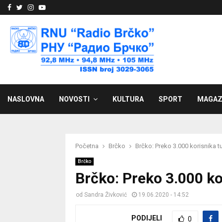
Facebook
Twitter
Instagram
Youtube
NASLOVNA
NOVOSTI
KULTURA
SPORT
MAGAZ
Početna
Brčko
Brčko: Preko 3.000 korisnika 
Brčko
Brčko: Preko 3.000 ko
od
Sandra Živković
19.06.2020 - 14:52
PODIJELI
0