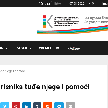
C
Brčko
07.08.2026. - 14:49
Imp
32.8
IN
EMISIJE
VREMEPLOV
˼
tuđe njege i pomoći
risnika tuđe njege i pomoći