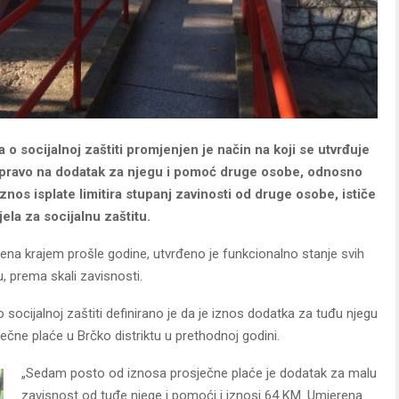
socijalnoj zaštiti promjenjen je način na koji se utvrđuje
 pravo na dodatak za njegu i pomoć druge osobe, odnosno
znos isplate limitira stupanj zavinosti od druge osobe, ističe
la za socijalnu zaštitu.
šena krajem prošle godine, utvrđeno je funkcionalno stanje svih
u, prema skali zavisnosti.
ijalnoj zaštiti definirano je da je iznos dodatka za tuđu njegu
čne plaće u Brčko distriktu u prethodnoj godini.
„Sedam posto od iznosa prosječne plaće je dodatak za malu
zavisnost od tuđe njege i pomoći i iznosi 64 KM. Umjerena