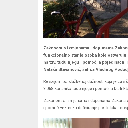
Zakonom o izmjenama i dopunama Zakona o 
funkcionalno stanje osoba koje ostvaruju
na tzv. tuđu njegu i pomoć, a pojedinačni i
Nataša Stevanović, šefica Vladinog Pododje
Revizijom po službenoj dužnosti koja je zavr
3.068 korisnika tuđe njege i pomoći u Distrikt
Zakonom o izmjenama i dopunama Zakona o soc
i pomoć vezan za definiranje postotaka prosje