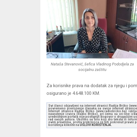
Nataša Stevanović, šefica Vladinog Pododjela za
socijalnu zaštitu
Za korisnike prava na dodatak za njegu i pom
osigurano je 4.648.100 KM.
Svi članci objavljeni na internet stranici Radija Brčko (w
povremeno prenošenje članaka sa svoje internet stranice 
Internet stranice Radija Brčko (www.radiobrcko.ba) isklj
navođenje izvora (Radio Brčko), pri čemu su on-line izdan
uredništvom portala nije postignut dogovor o drugačijim usl
rad svojih autora. Ukoliko se bilo koji dio teksta ili inf
ovim pravilima, protiv prekršioca će biti pokrenut pravni
korištenja kliknite na
USLOVI KORIŠTENJA.