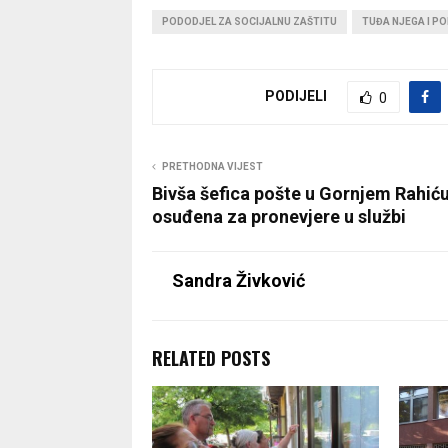
PODODJEL ZA SOCIJALNU ZAŠTITU
TUĐA NJEGA I P
PODIJELI
0
PRETHODNA VIJEST
Bivša šefica pošte u Gornjem Rahić
osuđena za pronevjere u službi
Sandra Živković
RELATED POSTS