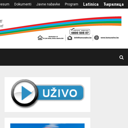
Latinica
Ћирилица
resum
Dokumenti
Javne nabavke
Program