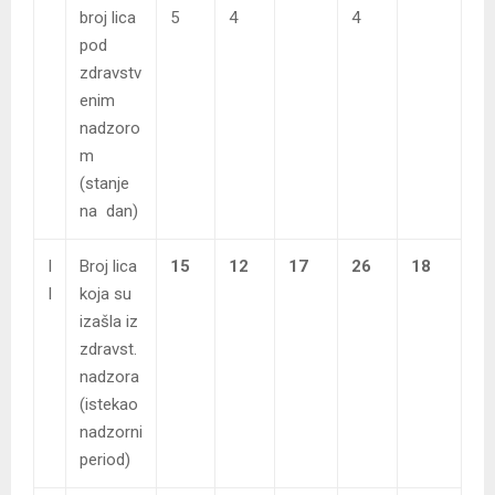
broj lica
5
4
4
pod
zdravstv
enim
nadzoro
m
(stanje
na dan)
I
Broj lica
15
12
17
26
18
I
koja su
izašla iz
zdravst.
nadzora
(istekao
nadzorni
period)