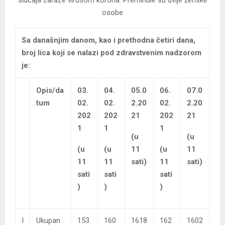
osobe
Sa današnjim danom, kao i prethodna četiri dana,
broj lica koji se nalazi pod zdravstvenim nadzorom
je:
Opis/da
03.
04.
05.0
06.
07.0
tum
02.
02.
2.20
02.
2.20
202
202
21
202
21
1
1
1
(u
(u
(u
(u
11
(u
11
11
11
sati)
11
sati)
sati
sati
sati
)
)
)
I
Ukupan
153
160
1618
162
1602