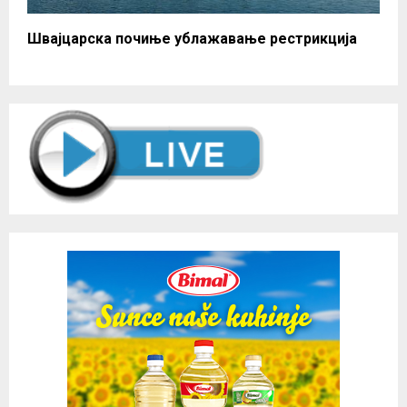
Швајцарска почиње ублажавање рестрикција