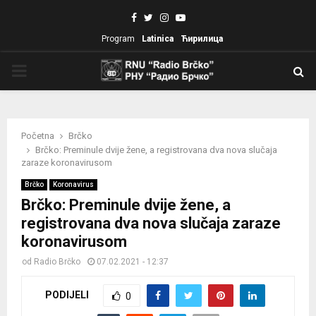
Facebook
Twitter
Instagram
Youtube
Program
Latinica
Ћирилица
PRIMARY
MENU
Početna
Brčko
Brčko: Preminule dvije žene, a registrovana dva nova slučaja
zaraze koronavirusom
Brčko
Koronavirus
Brčko: Preminule dvije žene, a
registrovana dva nova slučaja zaraze
koronavirusom
od
Radio Brčko
07.02.2021 - 12:37
PODIJELI
0