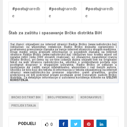
#postuj
naredb
#postuj
naredb
#postuj
naredb
e
e
e
Štab za zaštitu i spasavanje Brčko distrikta BiH
Svi članci objavljeni na internet stranici Radija Brčko (www.radiobrcko.ba)
isključivo su vlasništvo redakcije. Radio Brčko dopušta ograničeno i
povremeno prenošenje članaka sa svoje internet stranice u drugim medijima.
Drugi mediji smiju prenijeti informacije iz pojedinih članaka sa Internet
stranice Radija Brčko (www.radiobrcko.ba) isključivo kao kratku vijest od
najviše četiri reda (300 slovnih znakova), uz obavezno navođenje izvora
(Radio Brčko), pri čemu su on-line izdanja dužna objaviti link na originalni
tekst na web stranicu radiobrcko.ba, ukoliko s uredništvom portala nije
postignut dogovor o drugačijim uslovima. Radio Brčko je odlučan u
nastojanju da zaštiti svoje intelektualno vlasništvo i rad svojih autora.
Ukoliko se bilo koji dio teksta ili informacija iz teksta objavljenog na internet
stranici www.radiobrcko.ba prenese suprotno ovim pravilima, protiv
prekršioca će biti pokrenut pravni postupak pred Osnovnim sudom Brčko
distrikta. Za detaljnije informacije o uslovima korištenja kliknite na
USLOVI
KORIŠTENJA.
BRČKO DISTRIKT BIH
BROJ PREMINULIH
KORONAVIRUS
PRESJEK STANJA
PODIJELI
0