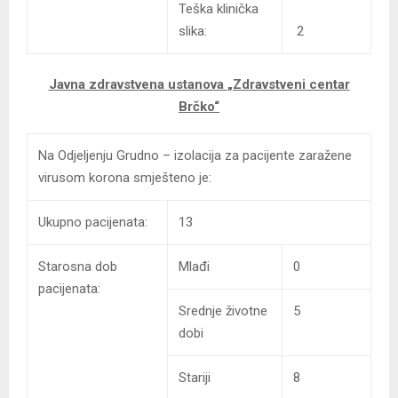
Teška klinička
slika:
2
Javna zdravstvena ustanova
„Zdravstveni centar
Brčko“
Na Odjeljenju Grudno – izolacija za pacijente zaražene
virusom korona smješteno je:
Ukupno pacijenata:
13
Starosna dob
Mlađi
0
pacijenata:
Srednje životne
5
dobi
Stariji
8