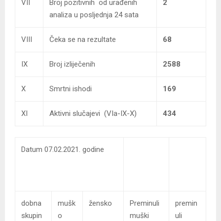
VII
Broj pozitivnih od urađenih
2
analiza u posljednja 24 sata
VIII
Čeka se na rezultate
68
IX
Broj izliječenih
2588
X
Smrtni ishodi
169
XI
Aktivni slučajevi (VIa-IX-X)
434
Datum 07.02.2021. godine
dobna
mušk
žensko
Preminuli
premin
skupin
o
muški
uli