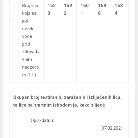
I
Broj lica
152
159
160
159
158
I
koja se
0
2
1
8
4
I
još
uvijek
vode
pod
zdravstv
enim
nadzoro
m (I-II)
Ukupan broj testiranih, zaraženih i izliječenih lica,
te lica sa smrtnim ishodom je, kako slijedi:
Opis/datum
07.02.2021