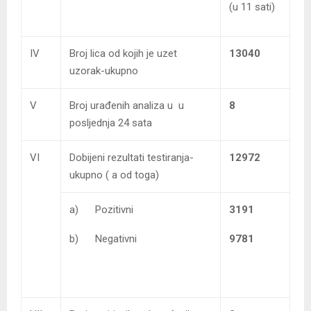
(u 11 sati)
IV
Broj lica od kojih je uzet
13040
uzorak-ukupno
V
Broj urađenih analiza u u
8
posljednja 24 sata
VI
Dobijeni rezultati testiranja-
12972
ukupno ( a od toga)
a) Pozitivni
3191
b) Negativni
9781