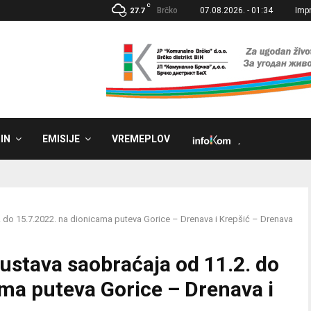
C
Brčko
07.08.2026. - 01:34
Imp
27.7
IN
EMISIJE
VREMEPLOV
˼
 do 15.7.2022. na dionicama puteva Gorice – Drenava i Krepšić – Drenava
ustava saobraćaja od 11.2. do
ma puteva Gorice – Drenava i