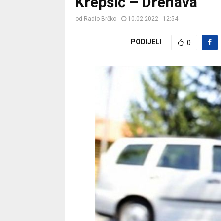
Krepšić – Drenava
od
Radio Brčko
10.02.2022 - 12:54
PODIJELI
0