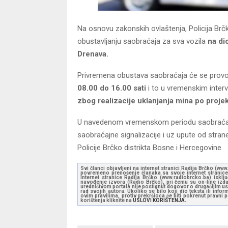
Na osnovu zakonskih ovlaštenja, Policija Brč
obustavljanju saobraćaja za sva vozila
na di
Drenava.
Privremena obustava saobraćaja će se provo
08.00 do 16.00 sati
i to u vremenskim inter
zbog realizacije uklanjanja mina po proj
U navedenom vremenskom periodu saobraćaj će
saobraćajne signalizacije i uz upute od strane
Policije Brčko distrikta Bosne i Hercegovine.
Svi članci objavljeni na internet stranici Radija Brčko (w
povremeno prenošenje članaka sa svoje internet stranice 
Internet stranice Radija Brčko (www.radiobrcko.ba) isklj
navođenje izvora (Radio Brčko), pri čemu su on-line izdan
uredništvom portala nije postignut dogovor o drugačijim usl
rad svojih autora. Ukoliko se bilo koji dio teksta ili inf
ovim pravilima, protiv prekršioca će biti pokrenut pravni
korištenja kliknite na
USLOVI KORIŠTENJA.