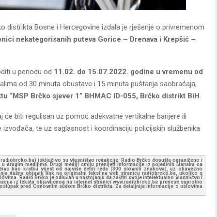
ko distrikta Bosne i Hercegovine izdala je rješenje o privremenom
onici nekategorisanih puteva Gorice – Drenava i Krepšić –
diti u periodu od
11.02. do 15.07.2022. godine u vremenu od
valima od 30 minuta obustave i 15 minuta puštanja saobraćaja,
ektu “MSP Brčko sjever 1” BHMAC ID-055, Brčko distrikt BiH
.
 biti regulisan uz pomoć adekvatne vertikalne barijere ili
 izvođača, te uz saglasnost i koordinaciju policijskih službenika
ww.radiobrcko.ba) isključivo su vlasništvo redakcije. Radio Brčko dopušta ograničeno i
u drugim medijima. Drugi mediji smiju prenijeti informacije iz pojedinih članaka sa
učivo kao kratku vijest od najviše četiri reda (300 slovnih znakova), uz obavezno
ja dužna objaviti link na originalni tekst na web stranicu radiobrcko.ba, ukoliko s
ovima. Radio Brčko je odlučan u nastojanju da zaštiti svoje intelektualno vlasništvo i
ormacija iz teksta objavljenog na internet stranici www.radiobrcko.ba prenese suprotno
 postupak pred Osnovnim sudom Brčko distrikta. Za detaljnije informacije o uslovima