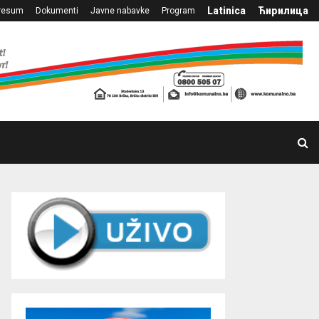
Latinica
Ћирилица
resum
Dokumenti
Javne nabavke
Program