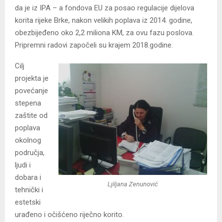
da je iz IPA – a fondova EU za posao regulacije dijelova
korita rijeke Brke, nakon velikih poplava iz 2014. godine,
obezbijeđeno oko 2,2 miliona KM, za ovu fazu poslova.
Pripremni radovi započeli su krajem 2018.godine.
Cilj
projekta je
povećanje
stepena
zaštite od
poplava
okolnog
područja,
ljudi i
dobara i
Ljiljana Zenunović
tehnički i
estetski
urađeno i očišćeno riječno korito.