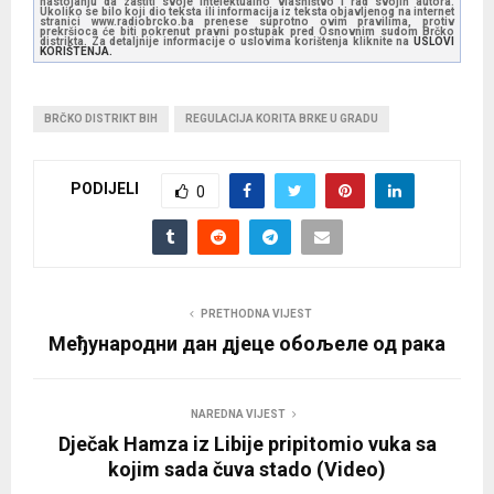
nastojanju da zaštiti svoje intelektualno vlasništvo i rad svojih autora.
Ukoliko se bilo koji dio teksta ili informacija iz teksta objavljenog na internet
stranici www.radiobrcko.ba prenese suprotno ovim pravilima, protiv
prekršioca će biti pokrenut pravni postupak pred Osnovnim sudom Brčko
distrikta. Za detaljnije informacije o uslovima korištenja kliknite na
USLOVI
KORIŠTENJA.
BRČKO DISTRIKT BIH
REGULACIJA KORITA BRKE U GRADU
PODIJELI
0
PRETHODNA VIJEST
Међународни дан дјеце обољеле од рака
NAREDNA VIJEST
Dječak Hamza iz Libije pripitomio vuka sa
kojim sada čuva stado (Video)