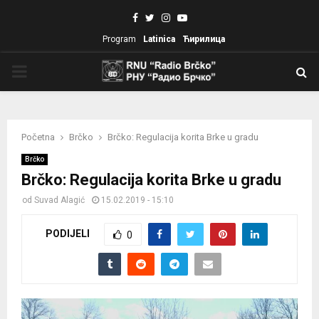
Facebook
Twitter
Instagram
Youtube
Program
Latinica
Ћирилица
PRIMARY
MENU
Početna
Brčko
Brčko: Regulacija korita Brke u gradu
Brčko
Brčko: Regulacija korita Brke u gradu
od
Suvad Alagić
15.02.2019 - 15:10
PODIJELI
0