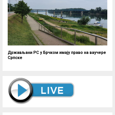
Држављани РС у Брчком имају право на ваучере
Српске