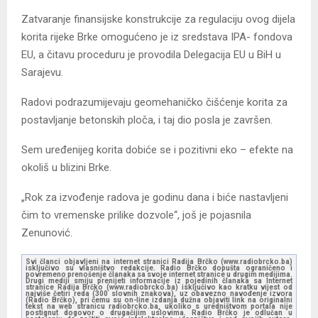
Zatvaranje finansijske konstrukcije za regulaciju ovog dijela
korita rijeke Brke omogućeno je iz sredstava IPA- fondova
EU, a čitavu proceduru je provodila Delegacija EU u BiH u
Sarajevu.
Radovi podrazumijevaju geomehaničko čišćenje korita za
postavljanje betonskih ploča, i taj dio posla je završen.
Sem uređenijeg korita dobiće se i pozitivni eko – efekte na
okoliš u blizini Brke.
„Rok za izvođenje radova je godinu dana i biće nastavljeni
čim to vremenske prilike dozvole“, još je pojasnila
Zenunović.
Svi članci objavljeni na internet stranici Radija Brčko (www.radiobrcko.ba)
isključivo su vlasništvo redakcije. Radio Brčko dopušta ograničeno i
povremeno prenošenje članaka sa svoje internet stranice u drugim medijima.
Drugi mediji smiju prenijeti informacije iz pojedinih članaka sa Internet
stranice Radija Brčko (www.radiobrcko.ba) isključivo kao kratku vijest od
najviše četiri reda (300 slovnih znakova), uz obavezno navođenje izvora
(Radio Brčko), pri čemu su on-line izdanja dužna objaviti link na originalni
tekst na web stranicu radiobrcko.ba, ukoliko s uredništvom portala nije
postignut dogovor o drugačijim uslovima. Radio Brčko je odlučan u