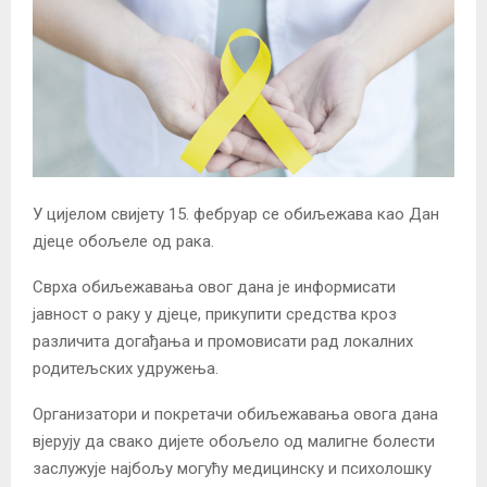
У цијелом свијету 15. фебруар се обиљежава као Дан
дјеце обољеле од рака.
Сврха обиљежавања овог дана је информисати
јавност о раку у дјеце, прикупити средства кроз
различита догађања и промовисати рад локалних
родитељских удружења.
Организатори и покретачи обиљежавања овога дана
вјерују да свако дијете обољело од малигне болести
заслужује најбољу могућу медицинску и психолошку