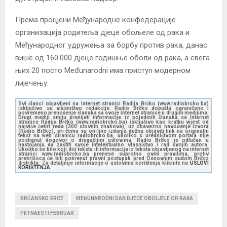
Према процјени Међународне конфедерације
организација родитеља дјеце обољеле од рака и
Међународног удружења за борбу против рака, данас
више од 160.000 дјеце годишње оболи од рака, а свега
њих 20 посто Međunarodni има приступ модерном
лијечењу.
Svi članci objavljeni na internet stranici Radija Brčko (www.radiobrcko.ba)
isključivo su vlasništvo redakcije. Radio Brčko dopušta ograničeno i
povremeno prenošenje članaka sa svoje internet stranice u drugim medijima.
Drugi mediji smiju prenijeti informacije iz pojedinih članaka sa Internet
stranice Radija Brčko (www.radiobrcko.ba) isključivo kao kratku vijest od
najviše četiri reda (300 slovnih znakova), uz obavezno navođenje izvora
(Radio Brčko), pri čemu su on-line izdanja dužna objaviti link na originalni
tekst na web stranicu radiobrcko.ba, ukoliko s uredništvom portala nije
postignut dogovor o drugačijim uslovima. Radio Brčko je odlučan u
nastojanju da zaštiti svoje intelektualno vlasništvo i rad svojih autora.
Ukoliko se bilo koji dio teksta ili informacija iz teksta objavljenog na internet
stranici www.radiobrcko.ba prenese suprotno ovim pravilima, protiv
prekršioca će biti pokrenut pravni postupak pred Osnovnim sudom Brčko
distrikta. Za detaljnije informacije o uslovima korištenja kliknite na
USLOVI
KORIŠTENJA.
BRČANSKO SRCE
MEĐUNARODNI DAN DJECE OBOLJELE OD RAKA
PETNAESTI FEBRUAR