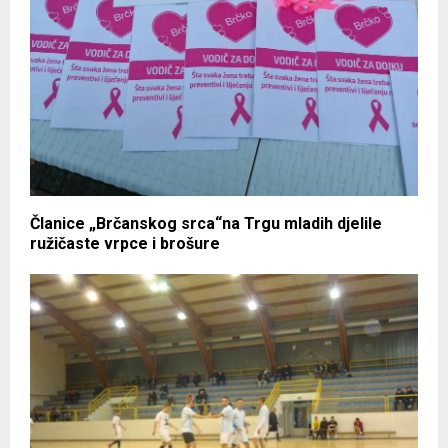
Članice „Brčanskog srca“na Trgu mladih djelile
ružičaste vrpce i brošure