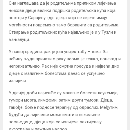
Она наглашава да је родитељима приликом лијечења
њихове дјеце велика подршка родитељска кућа која
постоји у Сарајеву гдје дјеца која се лијече имају
могућности повремено тамо боравити са родитељима.
Отварање родитељских кућа најављено је и у Тузли и
Бањалуци.
У нашој средини, рак је још увијек табу – тема. За
већину људи причати о раку веома је тешко, понекад и
неприхватљиво. Рак није смртна пресуда и највећи дио
дјеце с малигним болестима данас се успјешно
излијечи.
У дјечјој доби најчешће су малигне болести леукемија,
тумори мозга, лимфоми, затим други тумори. Дјеца,
такође, боље подносе терапију од одраслих. Међутим,
будући да лијечење може имати и нежељене
посљедице, дјеца која се излијече захтијевају
дуготрајан и пажљив надзор.