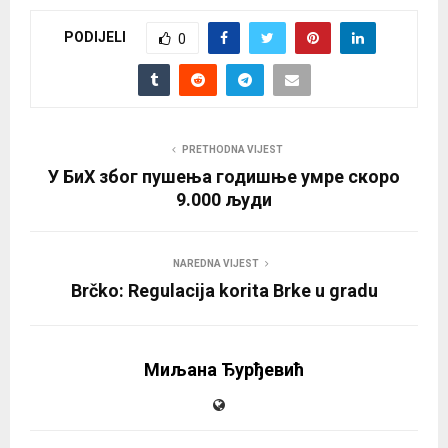
PODIJELI
0
PRETHODNA VIJEST
У БиХ због пушења годишње умре скоро
9.000 људи
NAREDNA VIJEST
Brčko: Regulacija korita Brke u gradu
Миљана Ђурђевић