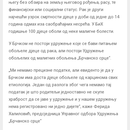
његу без обзира на земљу његовog рођења, расу, те
финансијски или социјални статус. Рак је други
најчешћи узрок смртности дјеце у доби од једне до 14
година одмах иза саобраћајних несрећа. У БиХ
годишње 100 дјеце оболи од неке малигне болести.
У Брчком не постоји удружење које се бави питањем
обољеле дјеце од рака, али постоји Удружење
обољелих од малигних обољења „Брчанско срце“.
„Ми немамо прецизне податке, али евиденто је да у
Брчком има доста дјеце обољеле од карцинома свих
етиологија. Један од разлога због чега немамо тај
податак је што родитељи једноставно не скупе
храброст да се јаве у удружење и у нашем удружењу
нема регистровано ни једно дијете”, каже Ферида
Халиловић, предсједница Управног одбора Удружења
„Брчанско срце“