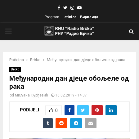
Facebook
Twitter
Instagram
Youtube
Program
Latinica
Ћирилица
PRIMARY
MENU
Početna
Brčko
Међународни дан дјеце обољеле од рака
Brčko
Међународни дан дјеце обољеле од
рака
od
Миљана Ђурђевић
15.02.2019 - 14:37
PODIJELI
0