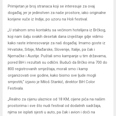
Primijetan je broj stranaca koji se interesuje za ovaj
događaj, jer je jedinstven za naše prostore, iako originalne
korijene vuče iz Indije, po uzoru na Holi festival.
„
U stalnom smo kontaktu sa većinom hotelijera iz Brčkog,
koji nam šalju svakih desetak dana izvještaje gdje vidimo
kako raste interesovanje za naš događaj. Imamo goste iz
Hrvatske, Srbije, Mađarske, Slovenije, Italije, pa čak i
Njemačke i Austije. Puštali smo kampanje u tim državama,
pored BiH i rezultati su odlični. Budući da Brčko ima 700 do
800 registrovanih smještaja, morali smo i kamp
organizovati ove godine, kako bismo sve ljude mogli
smjestiti,“ izjavio je Miloš Stankić, direktor BiH Color
Festivala.
„Realno za cijenu ulaznice od 18 KM, cijene pića na našim
prostorima i sve što nudi festival od dodatnih sadržaja,
njima se isplati sjesti u auto, pa čak i avion i doći na