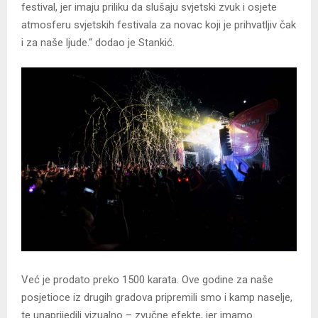
festival, jer imaju priliku da slušaju svjetski zvuk i osjete
atmosferu svjetskih festivala za novac koji je prihvatljiv čak
i za naše ljude.“ dodao je Stankić.
Već je prodato preko 1500 karata. Ove godine za naše
posjetioce iz drugih gradova pripremili smo i kamp naselje,
te unaprijedili vizualno – zvučne efekte, jer imamo