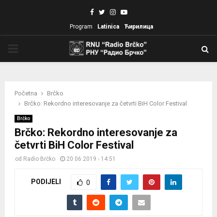
Facebook
Twitter
Instagram
Youtube
Program
Latinica
Ћирилица
PRIMARY
MENU
Početna
Brčko
Brčko: Rekordno interesovanje za četvrti BiH Color Festival
Brčko
Brčko: Rekordno interesovanje za
četvrti BiH Color Festival
od
Radio Brčko
20.06.2019 - 14:51
PODIJELI
0