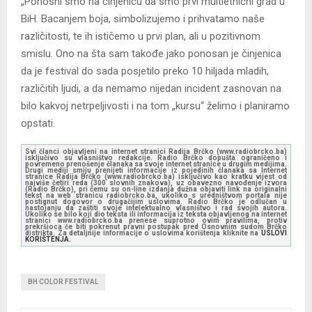
„Ponosni smo na činjenicu da smo prvi multietnični grad u
BiH. Bacanjem boja, simbolizujemo i prihvatamo naše
različitosti, te ih ističemo u prvi plan, ali u pozitivnom
smislu. Ono na šta sam takođe jako ponosan je činjenica
da je festival do sada posjetilo preko 10 hiljada mladih,
različitih ljudi, a da nemamo nijedan incident zasnovan na
bilo kakvoj netrpeljivosti i na tom „kursu“ želimo i planiramo
opstati.
Svi članci objavljeni na internet stranici Radija Brčko (www.radiobrcko.ba)
isključivo su vlasništvo redakcije. Radio Brčko dopušta ograničeno i
povremeno prenošenje članaka sa svoje internet stranice u drugim medijima.
Drugi mediji smiju prenijeti informacije iz pojedinih članaka sa Internet
stranice Radija Brčko (www.radiobrcko.ba) isključivo kao kratku vijest od
najviše četiri reda (300 slovnih znakova), uz obavezno navođenje izvora
(Radio Brčko), pri čemu su on-line izdanja dužna objaviti link na originalni
tekst na web stranicu radiobrcko.ba, ukoliko s uredništvom portala nije
postignut dogovor o drugačijim uslovima. Radio Brčko je odlučan u
nastojanju da zaštiti svoje intelektualno vlasništvo i rad svojih autora.
Ukoliko se bilo koji dio teksta ili informacija iz teksta objavljenog na internet
stranici www.radiobrcko.ba prenese suprotno ovim pravilima, protiv
prekršioca će biti pokrenut pravni postupak pred Osnovnim sudom Brčko
distrikta. Za detaljnije informacije o uslovima korištenja kliknite na
USLOVI
KORIŠTENJA.
BH COLOR FESTIVAL