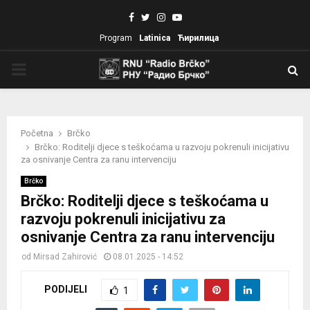
Facebook
Twitter
Instagram
Youtube
Program
Latinica
Ћирилица
PRIMARY
MENU
Početna
Brčko
Brčko: Roditelji djece s teškoćama u razvoju pokrenuli inicijativu
za osnivanje Centra za ranu intervenciju
Brčko
Brčko: Roditelji djece s teškoćama u
razvoju pokrenuli inicijativu za
osnivanje Centra za ranu intervenciju
od
Mirsad Zahirović
08.01.2025 - 14:52
PODIJELI
1