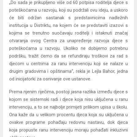
„Do sada je prikupljeno više od 60 potpisa roditelja djece s
poteškoćama u razvoju, koji su podržali ovu ideju, a uskoro
će biti održan sastanak s predstavnicima nadležnih
institucija u Distriktu, na kojem će se predstaviti izazovi s
kojima se trenutno suočavaju roditelji i istaknuti značaj
otvaranja ovog Centra za unapređenje razvoja djece s
poteškoćama u razvoju. Ukoliko ne dobijemo potrebnu
podršku, tražit ćemo da se refundiraju troškovi za rad s
djecom u centrima za ranu intervenciju koji se nalaze u
drugim gradovima i opštinama“, rekla je Lejla Bahor, jedna
od inicijatorki za osnivanje ove ustanove.
Prema njenim riječima, postoji jasna razlika između djece s
kojom se sistemski radi i djece koja nisu uključena u ranu
intervenciju, a to se najbolje primijeti prilikom upisa u školu.
Ona kaže da u velikom procentu djeca koja su uključena u
ovakve programe pohađaju redovnu nastavu, dok djeca
koja propuste ranu intervenciju moraju pohađati inkluzivni