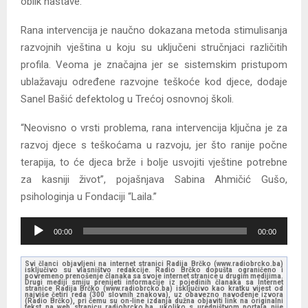
oblik nastave.
Rana intervencija je naučno dokazana metoda stimulisanja
razvojnih vještina u koju su uključeni stručnjaci različitih
profila. Veoma je značajna jer se sistemskim pristupom
ublažavaju određene razvojne teškoće kod djece, dodaje
Sanel Bašić defektolog u Trećoj osnovnoj školi.
“Neovisno o vrsti problema, rana intervencija ključna je za
razvoj djece s teškoćama u razvoju, jer što ranije počne
terapija, to će djeca brže i bolje usvojiti vještine potrebne
za kasniji život”, pojašnjava Sabina Ahmičić Gušo,
psihologinja u Fondaciji “Laila.”
A
00:00
00:00
u
d
Svi članci objavljeni na internet stranici Radija Brčko (www.radiobrcko.ba)
isključivo su vlasništvo redakcije. Radio Brčko dopušta ograničeno i
i
povremeno prenošenje članaka sa svoje internet stranice u drugim medijima.
Drugi mediji smiju prenijeti informacije iz pojedinih članaka sa Internet
stranice Radija Brčko (www.radiobrcko.ba) isključivo kao kratku vijest od
o
najviše četiri reda (300 slovnih znakova), uz obavezno navođenje izvora
(Radio Brčko), pri čemu su on-line izdanja dužna objaviti link na originalni
tekst na web stranicu radiobrcko.ba, ukoliko s uredništvom portala nije