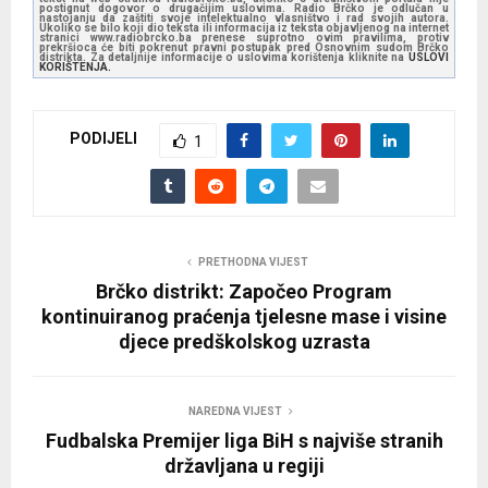
P
postignut dogovor o drugačijim uslovima. Radio Brčko je odlučan u
nastojanju da zaštiti svoje intelektualno vlasništvo i rad svojih autora.
l
Ukoliko se bilo koji dio teksta ili informacija iz teksta objavljenog na internet
stranici www.radiobrcko.ba prenese suprotno ovim pravilima, protiv
prekršioca će biti pokrenut pravni postupak pred Osnovnim sudom Brčko
a
distrikta. Za detaljnije informacije o uslovima korištenja kliknite na
USLOVI
KORIŠTENJA.
y
e
PODIJELI
r
1
PRETHODNA VIJEST
Brčko distrikt: Započeo Program
kontinuiranog praćenja tjelesne mase i visine
djece predškolskog uzrasta
NAREDNA VIJEST
Fudbalska Premijer liga BiH s najviše stranih
državljana u regiji