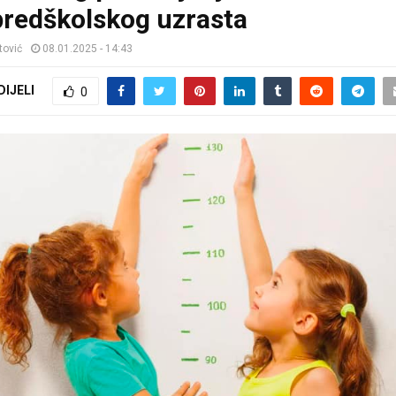
predškolskog uzrasta
tović
08.01.2025 - 14:43
DIJELI
0