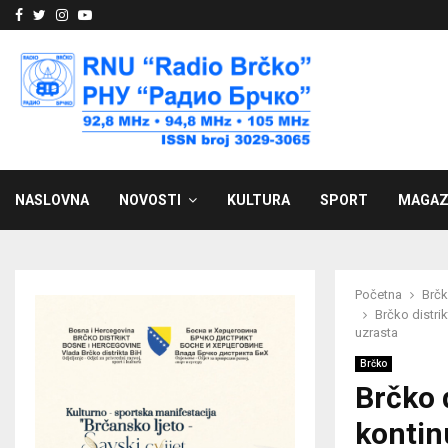
Facebook
Twitter
Instagram
Youtube
NASLOVNA
NOVOSTI
KULTURA
SPORT
MAGAZ
Početna
Brč
Brčko distri
uzrasta
Brčko
Brčko 
kontin