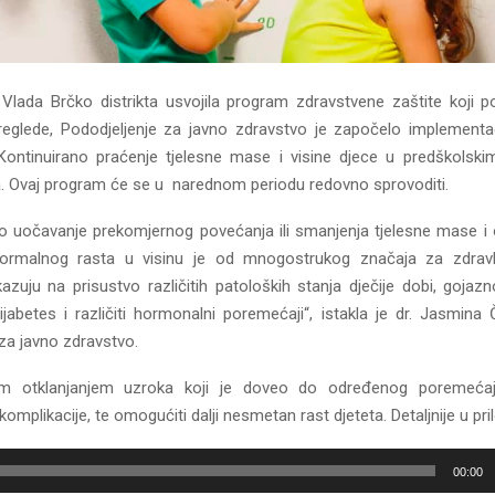
Vlada Brčko distrikta usvojila program zdravstvene zaštite koji p
reglede, Pododjeljenje za javno zdravstvo je započelo implement
Kontinuirano praćenje tjelesne mase i visine djece u predškols
ta. Ovaj program će se u narednom periodu redovno sprovoditi.
 uočavanje prekomjernog povećanja ili smanjenja tjelesne mase i
ormalnog rasta u visinu je od mnogostrukog značaja za zdravlje
zuju na prisustvo različitih patoloških stanja dječije dobi, gojazn
dijabetes i različiti hormonalni poremećaji“, istakla je dr. Jasmina Č
za javno zdravstvo.
im otklanjanjem uzroka koji je doveo do određenog poremeća
e komplikacije, te omogućiti dalji nesmetan rast djeteta. Detaljnije u pri
00:00