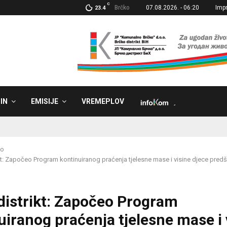
C
Brčko
07.08.2026. - 06:20
Imp
23.4
IN
EMISIJE
VREMEPLOV
˼
ko
kt: Započeo Program kontinuiranog praćenja tjelesne mase i visine djece pre
distrikt: Započeo Program
uiranog praćenja tjelesne mase i 