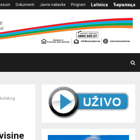
Latinica
Ћирилица
resum
Dokumenti
Javne nabavke
Program
dškolskog
visine