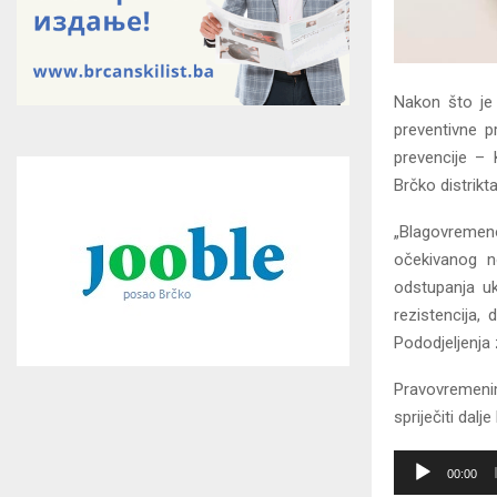
Nakon što je 
preventivne p
prevencije – 
Brčko distrik
„Blagovremeno
očekivanog n
odstupanja uka
rezistencija, 
Pododjeljenja 
Pravovremen
spriječiti dalj
A
00:00
u