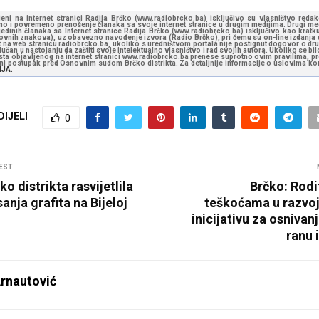
jeni na internet stranici Radija Brčko (www.radiobrcko.ba) isključivo su vlasništvo reda
o i povremeno prenošenje članaka sa svoje internet stranice u drugim medijima. Drugi medi
jedinih članaka sa Internet stranice Radija Brčko (www.radiobrcko.ba) isključivo kao kratku
slovnih znakova), uz obavezno navođenje izvora (Radio Brčko), pri čemu su on-line izdanja d
st na web stranicu radiobrcko.ba, ukoliko s uredništvom portala nije postignut dogovor o dr
učan u nastojanju da zaštiti svoje intelektualno vlasništvo i rad svojih autora. Ukoliko se bilo 
ksta objavljenog na internet stranici www.radiobrcko.ba prenese suprotno ovim pravilima, pr
vni postupak pred Osnovnim sudom Brčko distrikta. Za detaljnije informacije o uslovima kori
NJA.
DIJELI
0
EST
ko distrikta rasvijetlila
Brčko: Rodit
anja grafita na Bijeloj
teškoćama u razvoj
inicijativu za osnivan
ranu 
rnautović