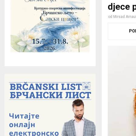
djece 
od
Mirsad Arnau
PO