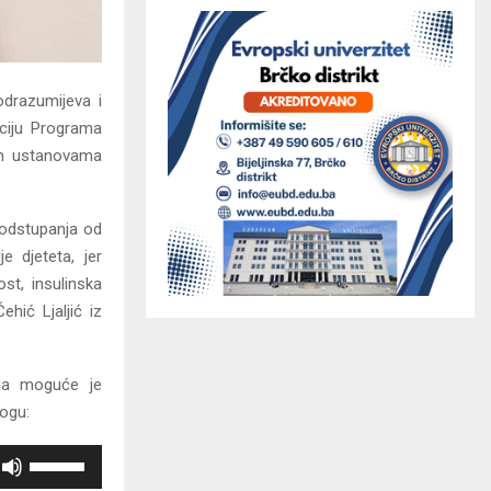
odrazumijeva i
aciju Programa
kim ustanovama
 odstupanja od
 djeteta, jer
ost, insulinska
ehić Ljaljić iz
ja moguće je
logu:
K
o