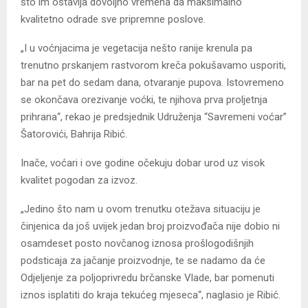
što im ostavlja dovoljno vremena da maksimalno
kvalitetno odrade sve pripremne poslove.
„I u voćnjacima je vegetacija nešto ranije krenula pa
trenutno prskanjem rastvorom kreča pokušavamo usporiti,
bar na pet do sedam dana, otvaranje pupova. Istovremeno
se okončava orezivanje voćki, te njihova prva proljetnja
prihrana“, rekao je predsjednik Udruženja “Savremeni voćar”
Šatorovići, Bahrija Ribić.
Inače, voćari i ove godine očekuju dobar urod uz visok
kvalitet pogodan za izvoz.
„Jedino što nam u ovom trenutku otežava situaciju je
činjenica da još uvijek jedan broj proizvođača nije dobio ni
osamdeset posto novčanog iznosa prošlogodišnjih
podsticaja za jačanje proizvodnje, te se nadamo da će
Odjeljenje za poljoprivredu brčanske Vlade, bar pomenuti
iznos isplatiti do kraja tekućeg mjeseca“, naglasio je Ribić.