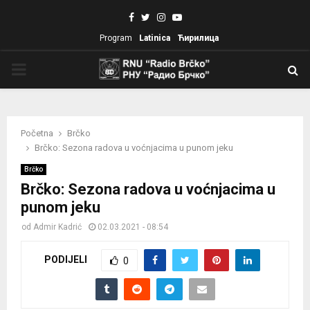
Facebook
Twitter
Instagram
Youtube
Program
Latinica
Ћирилица
PRIMARY
MENU
Početna
Brčko
Brčko: Sezona radova u voćnjacima u punom jeku
Brčko
Brčko: Sezona radova u voćnjacima u
punom jeku
od
Admir Kadrić
02.03.2021 - 08:54
PODIJELI
0