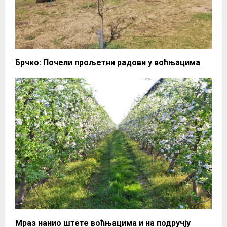
Брчко: Почели прољетни радови у воћњацима
Мраз нанио штете воћњацима и на подручју