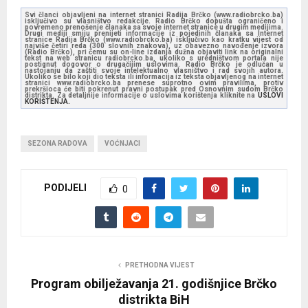
Svi članci objavljeni na internet stranici Radija Brčko (www.radiobrcko.ba)
isključivo su vlasništvo redakcije. Radio Brčko dopušta ograničeno i
povremeno prenošenje članaka sa svoje internet stranice u drugim medijima.
Drugi mediji smiju prenijeti informacije iz pojedinih članaka sa Internet
stranice Radija Brčko (www.radiobrcko.ba) isključivo kao kratku vijest od
najviše četiri reda (300 slovnih znakova), uz obavezno navođenje izvora
(Radio Brčko), pri čemu su on-line izdanja dužna objaviti link na originalni
tekst na web stranicu radiobrcko.ba, ukoliko s uredništvom portala nije
postignut dogovor o drugačijim uslovima. Radio Brčko je odlučan u
nastojanju da zaštiti svoje intelektualno vlasništvo i rad svojih autora.
Ukoliko se bilo koji dio teksta ili informacija iz teksta objavljenog na internet
stranici www.radiobrcko.ba prenese suprotno ovim pravilima, protiv
prekršioca će biti pokrenut pravni postupak pred Osnovnim sudom Brčko
distrikta. Za detaljnije informacije o uslovima korištenja kliknite na
USLOVI
KORIŠTENJA.
SEZONA RADOVA
VOĆNJACI
PODIJELI
0
PRETHODNA VIJEST
Program obilježavanja 21. godišnjice Brčko
distrikta BiH