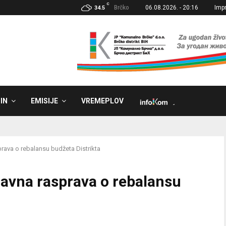
C
Brčko
06.08.2026. - 20:16
Imp
34.5
IN
EMISIJE
VREMEPLOV
˼
sprava o rebalansu budžeta Distrikta
 javna rasprava o rebalansu