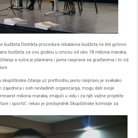
ne budžeta Distrikta procedura rebalansa budžeta će biti gotovo
alans budžeta za ovu godinu u iznosu od oko 18 miliona maraka,
tanja a sutra je planirana i javna rasprava sa građanima i to od
ure.
va skupštinska čitanja uz prethodnu javnu raspravu je svakako
 zajednica i svih nevladinih organizacija, mogu dati svoje
samnaest miliona maraka, imajući u vidu i za njih važne projekte
ture i sporta“, rekao je predsjednik Skupštinske komisije za