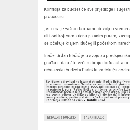
Komisija za budžet će sve prijedloge i sugesti
proceduru.
„Veoma je važno da imamo dovoljno vremena d
ali i oni koji nam stignu pisanim putem, zast
se očekuje krajem idućeg ili početkom naredn
Inače, Srđan Blažić je u svojstvu predsjedni
građane da u što većem broju dođu sutra od 1
rebalansku budžeta Distrikta za tekuću godin
Svi članci objavljeni na internet stranici Radija Brčko (w
povremeno prenošenje članaka sa svoje internet stranice 
Internet stranice Radija Brčko (www.radiobrcko.ba) isklj
navođenje izvora (Radio Brčko), pri čemu su on-line izdan
uredništvom portala nije postignut dogovor o drugačijim usl
rad svojih autora. Ukoliko se bilo koji dio teksta ili inf
ovim pravilima, protiv prekršioca će biti pokrenut pravni
korištenja kliknite na
USLOVI KORIŠTENJA.
REBALANS BUDŽETA
SRĐAN BLAŽIĆ