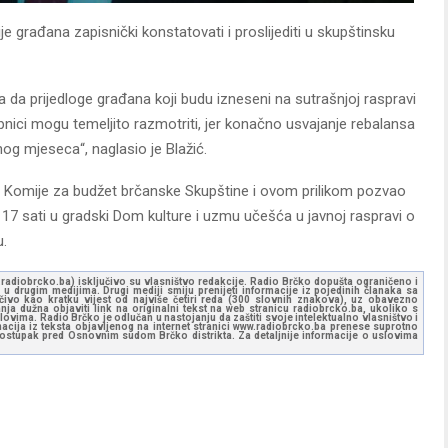
je građana zapisnički konstatovati i proslijediti u skupštinsku
a prijedloge građana koji budu izneseni na sutrašnjoj raspravi
upnici mogu temeljito razmotriti, jer konačno usvajanje rebalansa
og mjeseca“, naglasio je Blažić.
ka Komije za budžet brčanske Skupštine i ovom prilikom pozvao
7 sati u gradski Dom kulture i uzmu učešća u javnoj raspravi o
u.
ww.radiobrcko.ba) isključivo su vlasništvo redakcije. Radio Brčko dopušta ograničeno i
u drugim medijima. Drugi mediji smiju prenijeti informacije iz pojedinih članaka sa
učivo kao kratku vijest od najviše četiri reda (300 slovnih znakova), uz obavezno
ja dužna objaviti link na originalni tekst na web stranicu radiobrcko.ba, ukoliko s
ovima. Radio Brčko je odlučan u nastojanju da zaštiti svoje intelektualno vlasništvo i
ormacija iz teksta objavljenog na internet stranici www.radiobrcko.ba prenese suprotno
 postupak pred Osnovnim sudom Brčko distrikta. Za detaljnije informacije o uslovima