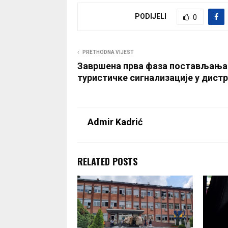
PODIJELI
0
PRETHODNA VIJEST
Завршена прва фаза постављања
туристичке сигнализације у дист
Admir Kadrić
RELATED POSTS