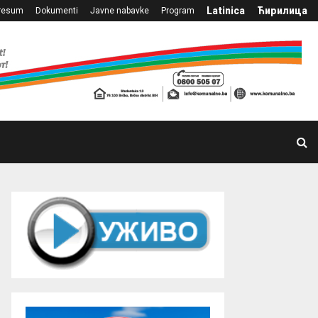
Latinica
Ћирилица
resum
Dokumenti
Javne nabavke
Program