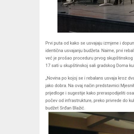
Prvi puta od kako se usvajaju izmjene i dopu
identična usvajanju budžeta. Naime, prvi reb
već je prošao proceduru prvog skupštinskog či
17 sati u skupštinskoj sali gradskog Doma kul
„Novina po kojoj se i rebalans usvaja kroz d
jako dobra. Na ovaj način predstavnici Mjesnih
prijedloge i sugestije kako preraspodijeliti o
počev od infrastrukture, preko privrede do kul
budžet Srđan Blažić.