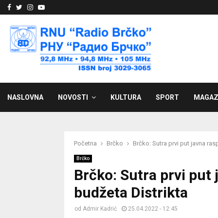
Facebook
Twitter
Instagram
Youtube
NASLOVNA
NOVOSTI
KULTURA
SPORT
MAGAZ
Početna
Brčko
Brčko: Sutra prvi put javna ra
Brčko
Brčko: Sutra prvi put
budžeta Distrikta
od
Admir Kadrić
25.04.2022 - 12:45