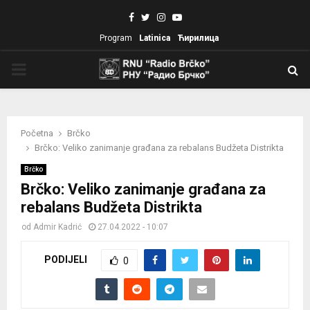
Facebook
Twitter
Instagram
Youtube
Program
Latinica
Ћирилица
PRIMARY
MENU
Početna
Brčko
Brčko: Veliko zanimanje građana za rebalans Budžeta Distrikta
Brčko
Brčko: Veliko zanimanje građana za
rebalans Budžeta Distrikta
od
Admir Kadrić
27.04.2022 - 10:07
PODIJELI
0