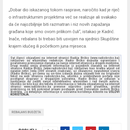
„Dobar dio iskazanog tokom rasprave, naročito kad je riječ
o infrastrukturnim projektima već se realizuje ali svakako
da će najozbiljnije biti razmatran i niz novih zapažanja
građana koje smo ovom prilikom čuli“, istakao je Kadrić.
Inače, rebalans bi trebao biti usvojen na sjednici Skupštine
krajem idućeg ili početkom juna mjeseca.
Svi članci objavljeni na internet stranici Radija Brčko (www.radiobrcko.ba)
isključivo su vlasništvo redakcije. Radio Brčko dopušta ograničeno i
povremeno prenošenje članaka sa svoje internet stranice u drugim medijima.
Drugi mediji smiju prenijeti informacije iz pojedinih članaka sa Internet
stranice Radija Brčko (www.radiobrcko.ba) isključivo kao kratku vijest od
najviše četiri reda (300 slovnih znakova), uz obavezno navođenje izvora
(Radio Brčko), pri čemu su on-line izdanja dužna objaviti link na originalni
tekst na web stranicu radiobrcko.ba, ukoliko s uredništvom portala nije
postignut dogovor o drugačijim uslovima. Radio Brčko je odlučan u
nastojanju da zaštiti svoje intelektualno vlasništvo i rad svojih autora.
Ukoliko se bilo koji dio teksta ili informacija iz teksta objavljenog na internet
stranici www.radiobrcko.ba prenese suprotno ovim pravilima, protiv
prekršioca će biti pokrenut pravni postupak pred Osnovnim sudom Brčko
distrikta. Za detaljnije informacije o uslovima korištenja kliknite na
USLOVI
KORIŠTENJA.
REBALANS BUDŽETA