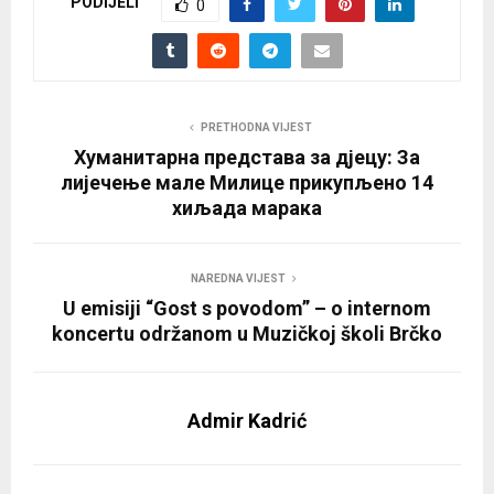
PODIJELI
0
PRETHODNA VIJEST
Хуманитарна представа за дјецу: За
лијечење мале Милице прикупљено 14
хиљада марака
NAREDNA VIJEST
U emisiji “Gost s povodom” – o internom
koncertu održanom u Muzičkoj školi Brčko
Admir Kadrić